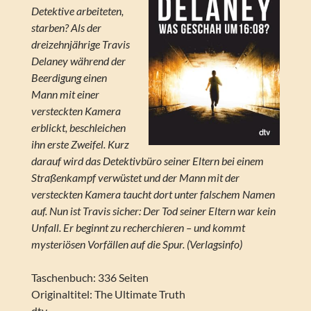
Detektive arbeiteten,
starben? Als der
dreizehnjährige Travis
Delaney während der
Beerdigung einen
Mann mit einer
versteckten Kamera
erblickt, beschleichen
ihn erste Zweifel. Kurz
darauf wird das Detektivbüro seiner Eltern bei einem
Straßenkampf verwüstet und der Mann mit der
versteckten Kamera taucht dort unter falschem Namen
auf. Nun ist Travis sicher: Der Tod seiner Eltern war kein
Unfall. Er beginnt zu recherchieren – und kommt
mysteriösen Vorfällen auf die Spur. (Verlagsinfo)
Taschenbuch: 336 Seiten
Originaltitel: The Ultimate Truth
dtv