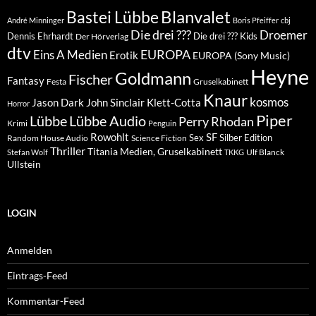
Blanvalet
Bastei Lübbe
André Minninger
Boris Pfeiffer
cbj
Die drei ???
Droemer
Dennis Ehrhardt
Die drei ??? Kids
Der Hörverlag
dtv
EUROPA
Eins A Medien
Erotik
EUROPA (Sony Music)
Heyne
Goldmann
Fischer
Fantasy
Festa
Gruselkabinett
Knaur
kosmos
Klett-Cotta
Jason Dark
John Sinclair
Horror
Piper
Lübbe Audio
Lübbe
Perry Rhodan
Krimi
Penguin
Rowohlt
SF
Sex
Silber Edition
Random House Audio
Science Fiction
Thriller
Titania Medien, Gruselkabinett
Ulf Blanck
Stefan Wolf
TKKG
Ullstein
LOGIN
Anmelden
Eintrags-Feed
Kommentar-Feed