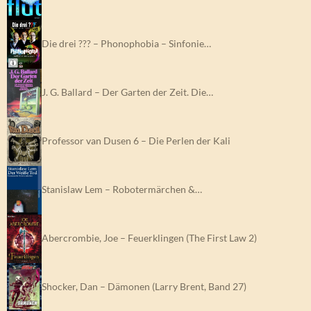
Die drei ??? – Phonophobia – Sinfonie…
J. G. Ballard – Der Garten der Zeit. Die…
Professor van Dusen 6 – Die Perlen der Kali
Stanislaw Lem – Robotermärchen &…
Abercrombie, Joe – Feuerklingen (The First Law 2)
Shocker, Dan – Dämonen (Larry Brent, Band 27)