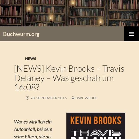
Zum
Inhalt
springen
Buchwurm.org
PRIMÄR
MENÜ
NEWS
[NEWS] Kevin Brooks – Travis
Delaney – Was geschah um
16:08?
28. SEPTEMBER 2016
UWE WEBEL
War es wirklich ein
Autounfall, bei dem
seine Eltern, die als