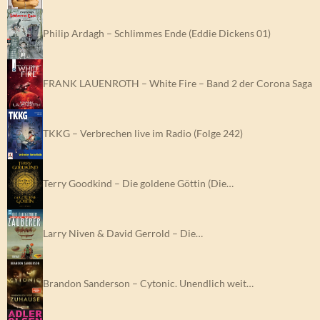
Philip Ardagh – Schlimmes Ende (Eddie Dickens 01)
FRANK LAUENROTH – White Fire – Band 2 der Corona Saga
TKKG – Verbrechen live im Radio (Folge 242)
Terry Goodkind – Die goldene Göttin (Die…
Larry Niven & David Gerrold – Die…
Brandon Sanderson – Cytonic. Unendlich weit…