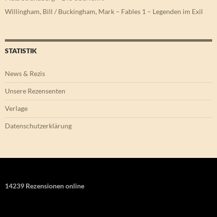
Willingham, Bill / Buckingham, Mark – Fables 1 – Legenden im Exil
STATISTIK
News & Rezis
Unsere Rezensenten
Verlage
Datenschutzerklärung
14239 Rezensionen online