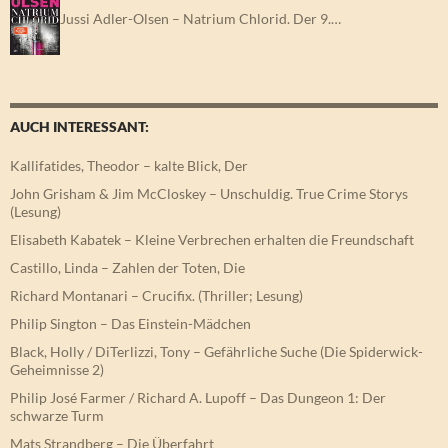
Jussi Adler-Olsen – Natrium Chlorid. Der 9.…
AUCH INTERESSANT:
Kallifatides, Theodor – kalte Blick, Der
John Grisham & Jim McCloskey – Unschuldig. True Crime Storys
(Lesung)
Elisabeth Kabatek – Kleine Verbrechen erhalten die Freundschaft
Castillo, Linda – Zahlen der Toten, Die
Richard Montanari – Crucifix. (Thriller; Lesung)
Philip Sington – Das Einstein-Mädchen
Black, Holly / DiTerlizzi, Tony – Gefährliche Suche (Die Spiderwick-
Geheimnisse 2)
Philip José Farmer / Richard A. Lupoff – Das Dungeon 1: Der
schwarze Turm
Mats Strandberg – Die Überfahrt