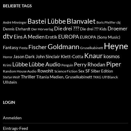
BELIEBTE TAGS
Blanvalet
Bastei Lübbe
André Minninger
Boris Pfeiffer
cbj
Die drei ???
Droemer
Dennis Ehrhardt
Die drei ??? Kids
Der Hörverlag
dtv
EUROPA
Eins A Medien
Erotik
EUROPA (Sony Music)
Heyne
Goldmann
Fischer
Fantasy
Festa
Gruselkabinett
Knaur
kosmos
Klett-Cotta
Jason Dark
John Sinclair
Horror
Piper
Lübbe Audio
Lübbe
Perry Rhodan
Krimi
Penguin
Rowohlt
SF
Sex
Silber Edition
Random House Audio
Science Fiction
Thriller
Titania Medien, Gruselkabinett
Ulf Blanck
Stefan Wolf
TKKG
Ullstein
LOGIN
Anmelden
Eintrags-Feed