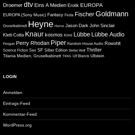
dtv
Eins A Medien
EUROPA
Droemer
Erotik
Goldmann
Fischer
Fantasy
EUROPA (Sony Music)
Festa
Heyne
Jason Dark
John Sinclair
Gruselkabinett
Horror
Knaur
Lübbe
Lübbe Audio
kosmos
Klett-Cotta
Krimi
Piper
Perry Rhodan
Rowohlt
Random House Audio
Penguin
Thriller
SF
Sex
Silber Edition
Science Fiction
Stefan Wolf
Ullstein
Titania Medien, Gruselkabinett
Ulf Blanck
TKKG
LOGIN
Anmelden
Eintrags-Feed
Kommentar-Feed
WordPress.org