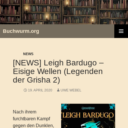
Zum
Inhalt
springen
Buchwurm.org
PRIMÄR
MENÜ
NEWS
[NEWS] Leigh Bardugo –
Eisige Wellen (Legenden
der Grisha 2)
19. APRIL 2020
UWE WEBEL
Nach ihrem
furchtbaren Kampf
gegen den Dunklen,