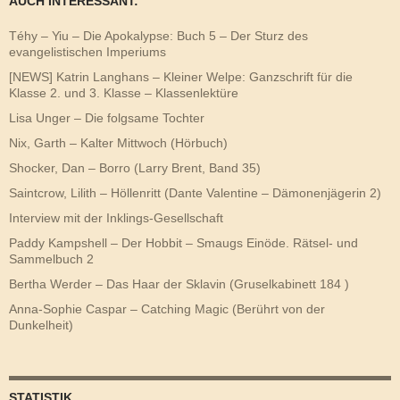
AUCH INTERESSANT:
Téhy – Yiu – Die Apokalypse: Buch 5 – Der Sturz des
evangelistischen Imperiums
[NEWS] Katrin Langhans – Kleiner Welpe: Ganzschrift für die
Klasse 2. und 3. Klasse – Klassenlektüre
Lisa Unger – Die folgsame Tochter
Nix, Garth – Kalter Mittwoch (Hörbuch)
Shocker, Dan – Borro (Larry Brent, Band 35)
Saintcrow, Lilith – Höllenritt (Dante Valentine – Dämonenjägerin 2)
Interview mit der Inklings-Gesellschaft
Paddy Kampshell – Der Hobbit – Smaugs Einöde. Rätsel- und
Sammelbuch 2
Bertha Werder – Das Haar der Sklavin (Gruselkabinett 184 )
Anna-Sophie Caspar – Catching Magic (Berührt von der
Dunkelheit)
STATISTIK