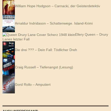
William Hope Hodgson – Carnacki, der Geisterdetektiv
Arnaldur Indridason – Schattenwege. Island-Krimi
Ellery Queen – Drury
Lanes letzter Fall
Die drei ??? – Dein Fall: Tödlicher Dreh
Craig Russell – Tiefenangst (Lesung)
Gord Rollo – Amputiert