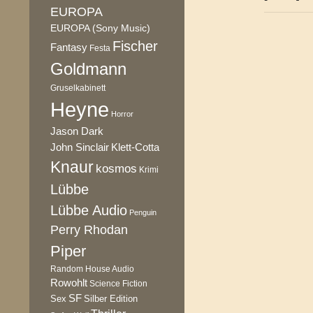
EUROPA
EUROPA (Sony Music)
Fischer
Fantasy
Festa
Goldmann
Gruselkabinett
Heyne
Horror
Jason Dark
Klett-Cotta
John Sinclair
Knaur
kosmos
Krimi
Lübbe
Lübbe Audio
Penguin
Perry Rhodan
Piper
Random House Audio
Rowohlt
Science Fiction
SF
Sex
Silber Edition