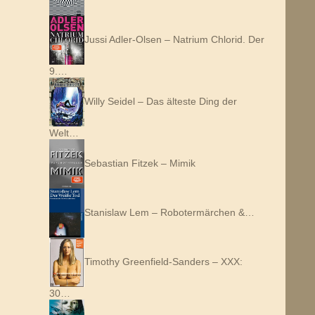
Jussi Adler-Olsen – Natrium Chlorid. Der
9.…
Willy Seidel – Das älteste Ding der
Welt…
Sebastian Fitzek – Mimik
Stanislaw Lem – Robotermärchen &…
Timothy Greenfield-Sanders – XXX:
30…