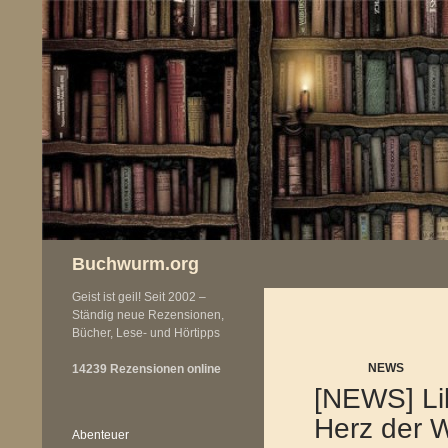
Zum
Inhalt
springen
Buchwurm.org
Geist ist geil! Seit 2002 –
Ständig neue Rezensionen,
Bücher, Lese- und Hörtipps
NEWS
14239 Rezensionen online
[NEWS] Lil
Herz der W
Abenteuer