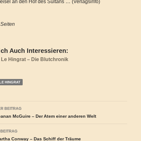
eisel an den Hof des Sultans … (Verlagsinfo)
 Seiten
ch Auch Interessieren:
 Le Hingrat – Die Blutchronik
 LE HINGRAT
agsnavigation
R BEITRAG
anan McGuire – Der Atem einer anderen Welt
 BEITRAG
rtha Conway – Das Schiff der Träume