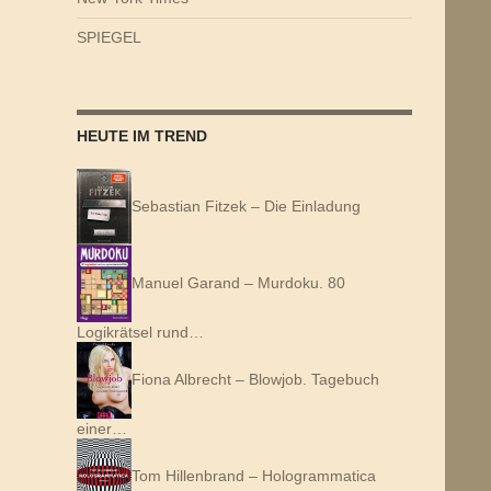
SPIEGEL
HEUTE IM TREND
Sebastian Fitzek – Die Einladung
Manuel Garand – Murdoku. 80
Logikrätsel rund…
Fiona Albrecht – Blowjob. Tagebuch
einer…
Tom Hillenbrand – Hologrammatica