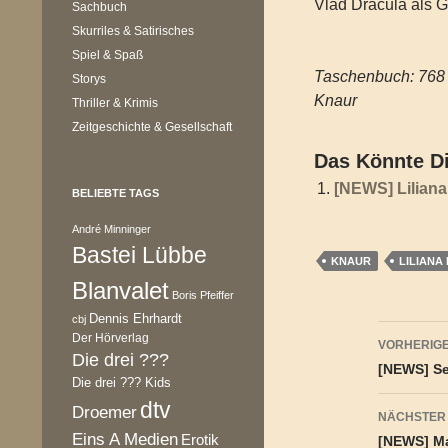
Vlad Dracula als G
Sachbuch
Skurriles & Satirisches
Spiel & Spaß
Taschenbuch: 768
Storys
Knaur
Thriller & Krimis
Zeitgeschichte & Gesellschaft
Das Könnte Di
[NEWS] Liliana
BELIEBTE TAGS
André Minninger
Bastei Lübbe
KNAUR
LILIANA
Blanvalet
Boris Pfeiffer
Dennis Ehrhardt
cbj
Beitr
Der Hörverlag
VORHERIGE
Die drei ???
[NEWS] Se
Die drei ??? Kids
dtv
Droemer
NÄCHSTER
Eins A Medien
Erotik
[NEWS] Ma