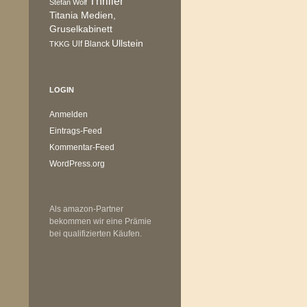
Thriller
Stefan Wolf
Titania Medien,
Gruselkabinett
Ullstein
Ulf Blanck
TKKG
LOGIN
Anmelden
Eintrags-Feed
Kommentar-Feed
WordPress.org
Als amazon-Partner
bekommen wir eine Prämie
bei qualifizierten Käufen.