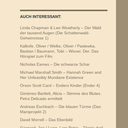
AUCH INTERESSANT:
Linda Chapman & Lee Weatherly – Der Wald
der tausend Augen (Die Schattenwald-
Geheimnisse 1)
Kalkofe, Oliver / Welke, Oliver / Pastewka,
Bastian / Baumann, Tobi – Wixxer, Der. Das
Hörspiel zum Film
Nicholas Eames – Die schwarze Schar
Michael Marshall Smith – Hannah Green and
Her Unfeasibly Mundane Existence
Orson Scott Card – Enders Kinder (Ender 4)
Giménez-Bartlett, Alicia – Stimme des Blutes.
Petra Delicado ermittelt
Andreas Eschbach – Die blauen Türme (Das
Marsprojekt 2)
David Morrell – Das Ebenbild
Gaspard, Jan / Lueg, Lars Peter – Titanic darf