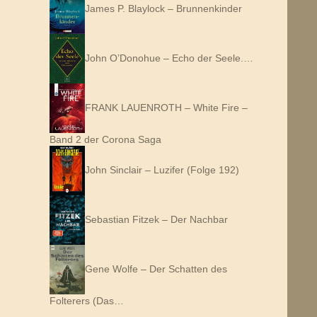
James P. Blaylock – Brunnenkinder
John O’Donohue – Echo der Seele.…
FRANK LAUENROTH – White Fire –
Band 2 der Corona Saga
John Sinclair – Luzifer (Folge 192)
Sebastian Fitzek – Der Nachbar
Gene Wolfe – Der Schatten des
Folterers (Das…