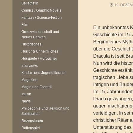
Belletristik
19. DEZEM
Comics / Graphic Novels
Fantasy / Science-Fiction
Film
Ein unbekanntes K
Grenzwissenschaft und
Geschichte im 15. 
Neues Denken
Beginn eines Myt
Historisches
über die Geschich
Horror & Unheimliches
Dracula ist seit B
Hörspiele / Hörbücher
Nun wird die histor
Interviews
Geschichte erzählt.
Kinder- und Jugendliteratur
tragischen Liebe se
Magazine
Intrigen und Brud
Magie und Esoterik
Im 15. Jahrhundert
Musik
Draco gezwungen, 
News
gegen machtgierig
Philosophie und Religion und
verteidigen. In se
Spiritualität
christlicher Ritte
Rezensionen
Unterstützung des
Rollenspiel