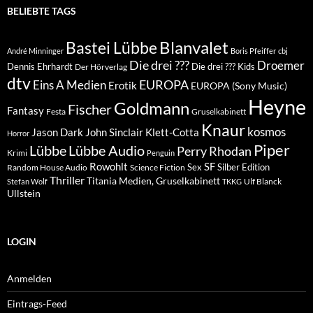
BELIEBTE TAGS
Blanvalet
Bastei Lübbe
André Minninger
Boris Pfeiffer
cbj
Die drei ???
Droemer
Dennis Ehrhardt
Die drei ??? Kids
Der Hörverlag
dtv
EUROPA
Eins A Medien
Erotik
EUROPA (Sony Music)
Heyne
Goldmann
Fischer
Fantasy
Festa
Gruselkabinett
Knaur
kosmos
Klett-Cotta
Jason Dark
John Sinclair
Horror
Piper
Lübbe Audio
Lübbe
Perry Rhodan
Krimi
Penguin
Rowohlt
SF
Sex
Silber Edition
Random House Audio
Science Fiction
Thriller
Titania Medien, Gruselkabinett
Ulf Blanck
Stefan Wolf
TKKG
Ullstein
LOGIN
Anmelden
Eintrags-Feed