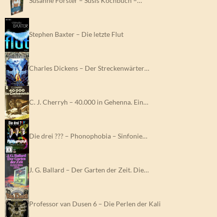
Susanne Förster – Susis Kochbuch –…
Stephen Baxter – Die letzte Flut
Charles Dickens – Der Streckenwärter…
C. J. Cherryh – 40.000 in Gehenna. Ein…
Die drei ??? – Phonophobia – Sinfonie…
J. G. Ballard – Der Garten der Zeit. Die…
Professor van Dusen 6 – Die Perlen der Kali