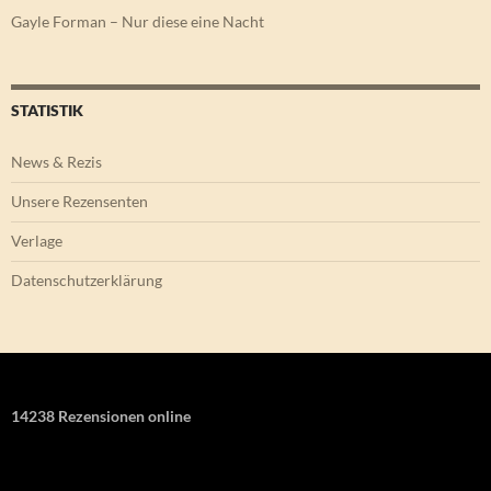
Gayle Forman – Nur diese eine Nacht
STATISTIK
News & Rezis
Unsere Rezensenten
Verlage
Datenschutzerklärung
14238 Rezensionen online