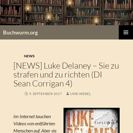
Zum
Inhalt
springen
Buchwurm.org
PRIMÄR
MENÜ
NEWS
[NEWS] Luke Delaney – Sie zu
strafen und zu richten (DI
Sean Corrigan 4)
9. SEPTEMBER 2017
UWE WEBEL
Im Internet tauchen
Videos von entführten
Menschen auf. Aber sie