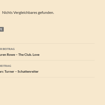
Nichts Vergleichbares gefunden.
YE
agsnavigation
R BEITRAG
ren Rowe – The Club. Love
BEITRAG
c Turner – Schattenreiter