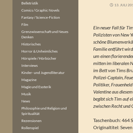
Belletristik
13. JULI 20
Comics / Graphic Novels
Fantasy / Science-Fiction
Film
Ein neuer Fall für Ti
Grenzwissenschaft und Neues
Polizisten von New Y
Denken
schöne Blumenverkä
Historisches
Familie entführt wird
Horror & Unheimliches
um einen florierend
Hörspiele / Hörbücher
mitten im liberalen 
Interviews
im Bett von Tims Bru
Kinder- und Jugendliteratur
Polizei-Captain, Fe
Magazine
Politiker, Frauenhel
Magie und Esoterik
Valentine aus diesem
Musik
begibt sich Tim auf 
News
zwischen Recht und G
Philosophie und Religion und
Spiritualität
Taschenbuch: 464 S
Rezensionen
Originaltitel: Seven
Rollenspiel