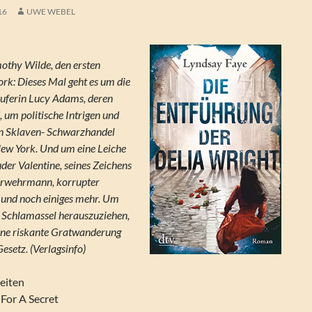
16
UWE WEBEL
mothy Wilde, den ersten
ork: Dieses Mal geht es um die
uferin Lucy Adams, deren
, um politische Intrigen und
en Sklaven- Schwarzhandel
New York. Und um eine Leiche
der Valentine, seines Zeichens
uerwehrmann, korrupter
d und noch einiges mehr. Um
 Schlamassel herauszuziehen,
eine riskante Gratwanderung
esetz. (Verlagsinfo)
eiten
 For A Secret