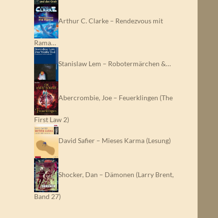
Arthur C. Clarke – Rendezvous mit
Rama…
Stanislaw Lem – Robotermärchen &…
Abercrombie, Joe – Feuerklingen (The
First Law 2)
David Safier – Mieses Karma (Lesung)
Shocker, Dan – Dämonen (Larry Brent,
Band 27)