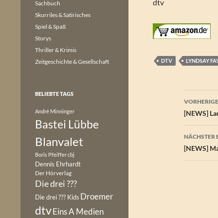
dtv
Sachbuch
Skurriles & Satirisches
Spiel & Spaß
Storys
Thriller & Krimis
DTV
LYNDSAY FA
Zeitgeschichte & Gesellschaft
Beitr
BELIEBTE TAGS
VORHERIGE
André Minninger
[NEWS] Lau
Bastei Lübbe
NÄCHSTER 
Blanvalet
[NEWS] Mar
Boris Pfeiffer
cbj
Dennis Ehrhardt
Der Hörverlag
Die drei ???
Droemer
Die drei ??? Kids
dtv
Eins A Medien