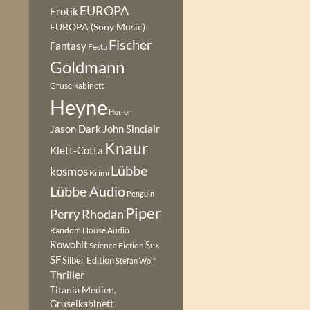
EUROPA
Erotik
EUROPA (Sony Music)
Fischer
Fantasy
Festa
Goldmann
Gruselkabinett
Heyne
Horror
Jason Dark
John Sinclair
Knaur
Klett-Cotta
Lübbe
kosmos
Krimi
Lübbe Audio
Penguin
Piper
Perry Rhodan
Random House Audio
Rowohlt
Sex
Science Fiction
SF
Silber Edition
Stefan Wolf
Thriller
Titania Medien,
Gruselkabinett