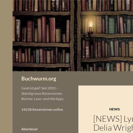
Zum
Inhalt
springen
Buchwurm.org
Geist ist geil! Seit 2002 –
Ständig neue Rezensionen,
Bücher, Lese- und Hörtipps
NEWS
14238 Rezensionen online
[NEWS] Lyn
Delia Wrig
Abenteuer