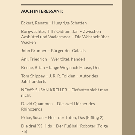
AUCH INTERESSANT:
Eckert, Renate – Hungrige Schatten
Burgwächter, Till / Oidium, Jan – Zwischen
Aasbüttel und Vaalermoor – Die Wahrheit über
Wacken
John Brunner – Bürger der Galaxis
Ani, Friedrich – Wer tötet, handelt
Keene, Brian – lange Weg nach Hause, Der
Tom Shippey – J. R. R. Tolkien – Autor des
Jahrhunderts
NEWS: SUSAN KRELLER – Elefanten sieht man
nicht
David Quammen – Die zwei Hörner des
Rhinozeros
Price, Susan – Heer der Toten, Das (Elfling 2)
Die drei ??? Kids – Der Fußball-Roboter (Folge
75)