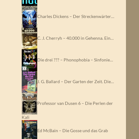
Charles Dickens – Der Streckenwärter…
C. J. Cherryh – 40.000 in Gehenna. Ein…
Die drei ??? – Phonophobia – Sinfonie…
J. G. Ballard – Der Garten der Zeit. Die…
Professor van Dusen 6 – Die Perlen der
Kali
Ed McBain – Die Gosse und das Grab