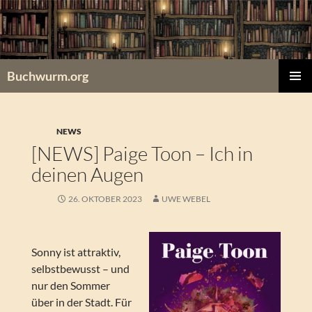
Zum
Inhalt
springen
Buchwurm.org
PRIMÄR
MENÜ
NEWS
[NEWS] Paige Toon – Ich in
deinen Augen
26. OKTOBER 2023
UWE WEBEL
Sonny ist attraktiv,
selbstbewusst – und
nur den Sommer
über in der Stadt. Für