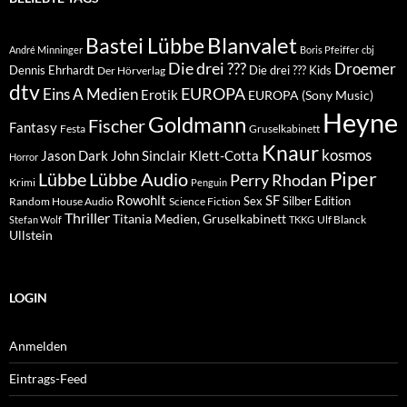
Blanvalet
Bastei Lübbe
André Minninger
Boris Pfeiffer
cbj
Die drei ???
Droemer
Dennis Ehrhardt
Die drei ??? Kids
Der Hörverlag
dtv
EUROPA
Eins A Medien
Erotik
EUROPA (Sony Music)
Heyne
Goldmann
Fischer
Fantasy
Festa
Gruselkabinett
Knaur
kosmos
Klett-Cotta
Jason Dark
John Sinclair
Horror
Piper
Lübbe Audio
Lübbe
Perry Rhodan
Krimi
Penguin
Rowohlt
SF
Sex
Silber Edition
Random House Audio
Science Fiction
Thriller
Titania Medien, Gruselkabinett
Ulf Blanck
Stefan Wolf
TKKG
Ullstein
LOGIN
Anmelden
Eintrags-Feed