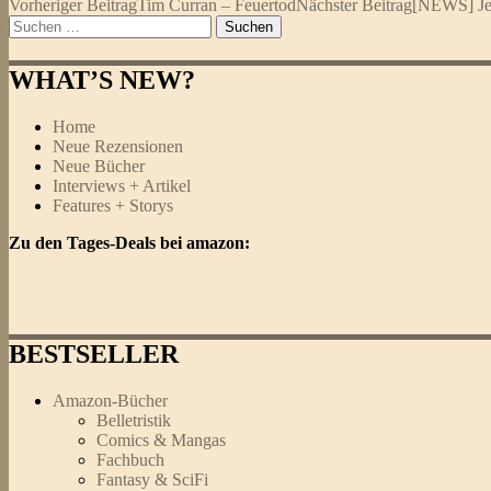
Beitragsnavigation
Vorheriger Beitrag
Tim Curran – Feuertod
Nächster Beitrag
[NEWS] Jer
Suchen
nach:
WHAT’S NEW?
Home
Neue Rezensionen
Neue Bücher
Interviews + Artikel
Features + Storys
Zu den Tages-Deals bei amazon:
BESTSELLER
Amazon-Bücher
Belletristik
Comics & Mangas
Fachbuch
Fantasy & SciFi