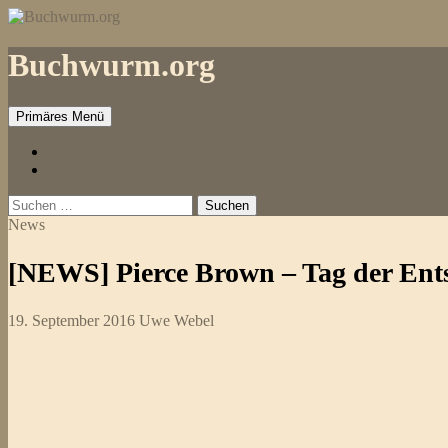
Zum
Inhalt
springen
Buchwurm.org
Primäres Menü
Impressum
Kontakt
Suchen
nach:
News
[NEWS] Pierce Brown – Tag der Ents
19. September 2016
Uwe Webel