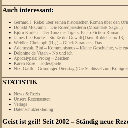
Auch interessant:
Gerhard J. Rekel über seinen historischen Roman über den Ori
Donald McQuinn – Die Rosenpriesterin (Moondark-Saga 1)
Björn Kurtén – Der Tanz des Tigers. Paläo-Fiction-Roman
James Lee Burke – Straße der Gewalt [Dave Robicheaux 13]
Weidler, Christoph (Hg.) – Glück Saramees, Das
Adamczak, Bini – Kommunismus – Kleine Geschichte, wie endl
Delphine de Vigan – No und ich
Apocalypsis: Prolog – Zeichen
Karen Rose – Todesspiele
Nix, Garth – Grimmiger Dienstag (Die Schlüssel zum Königrei
STATISTIK
News & Rezis
Unsere Rezensenten
Verlage
Datenschutzerklärung
Geist ist geil! Seit 2002 – Ständig neue R