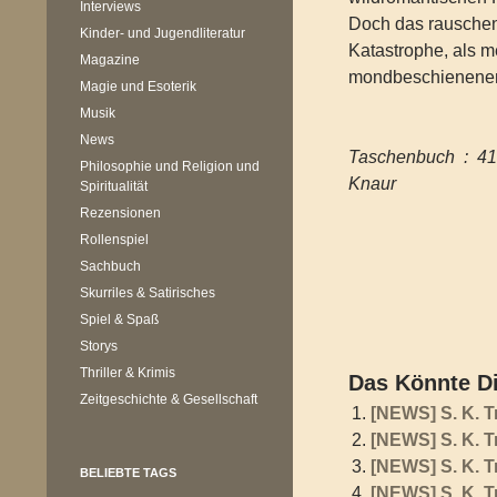
Interviews
Doch das rauschen
Kinder- und Jugendliteratur
Katastrophe, als 
Magazine
mondbeschienenen F
Magie und Esoterik
Musik
News
Taschenbuc
Philosophie und Religion und
Knaur
Spiritualität
Rezensionen
Rollenspiel
Sachbuch
Skurriles & Satirisches
Spiel & Spaß
Storys
Thriller & Krimis
Das Könnte Di
Zeitgeschichte & Gesellschaft
[NEWS] S. K. 
[NEWS] S. K. T
[NEWS] S. K. 
BELIEBTE TAGS
[NEWS] S. K. 