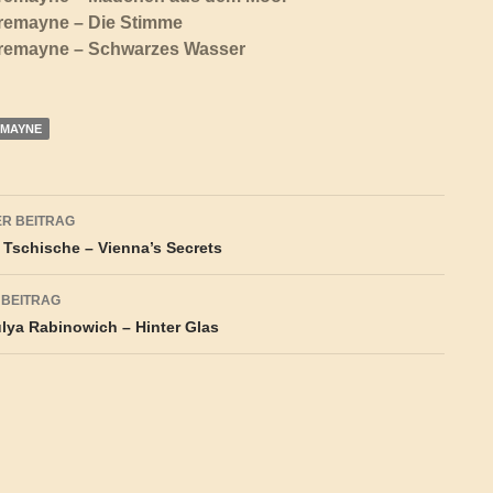
Tremayne – Die Stimme
Tremayne – Schwarzes Wasser
REMAYNE
agsnavigation
R BEITRAG
 Tschische – Vienna’s Secrets
 BEITRAG
lya Rabinowich – Hinter Glas