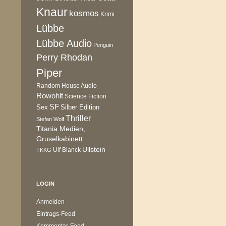
Knaur
kosmos
Krimi
Lübbe
Lübbe Audio
Penguin
Perry Rhodan
Piper
Random House Audio
Rowohlt
Science Fiction
SF
Sex
Silber Edition
Thriller
Stefan Wolf
Titania Medien,
Gruselkabinett
Ullstein
Ulf Blanck
TKKG
LOGIN
Anmelden
Eintrags-Feed
Kommentar-Feed