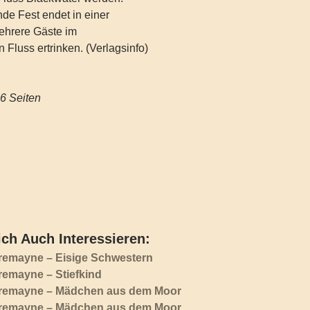
de Fest endet in einer
mehrere Gäste im
luss ertrinken. (Verlagsinfo)
h ‏ : ‎ 416 Seiten
ch Auch Interessieren:
Tremayne – Eisige Schwestern
remayne – Stiefkind
Tremayne – Mädchen aus dem Moor
Tremayne – Mädchen aus dem Moor