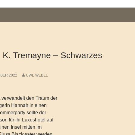
 K. Tremayne – Schwarzes
MBER 2022
UWE WEBEL
t verwandelt den Traum der
erin Hannah in einen
sommerparty sollte der
on für ihr Luxushotel auf
inen Insel mitten im
Fluss Blackwater werden.