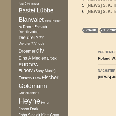
André Minninger
[NEWS] S. K. 
Bastei Lübbe
[NEWS] S. K. 
Blanvalet
Boris Pfeiffer
Dennis Ehrhardt
cbj
KNAUR
S. K. T
Der Hörverlag
Die drei ???
Die drei ??? Kids
Beitr
dtv
Droemer
VORHERIGE
Eins A Medien
Erotik
Roland W.
EUROPA
EUROPA (Sony Music)
NÄCHSTER
Fischer
[NEWS] Ju
Fantasy
Festa
Goldmann
Gruselkabinett
Heyne
Horror
Jason Dark
Klett-Cotta
John Sinclair