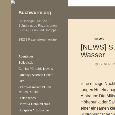
Zum
Inhalt
Buchwurm.org
springen
Geist ist geil! Seit 2002 –
Ständig neue Rezensionen,
Bücher, Lese- und Hörtipps
NEWS
14239 Rezensionen online
[NEWS] S.
Wasser
Abenteuer
Belletristik
17. NOVE
Comics / Graphic Novels
Fantasy / Science-Fiction
Film
Eine einzige Nach
Grenzwissenschaft und
jungen Hotelmanag
Neues Denken
Alptraum: Die Mitt
Historisches
Höhepunkt der Sais
Horror & Unheimliches
einer einsamen kle
Hörspiele / Hörbücher
wildromantischen 