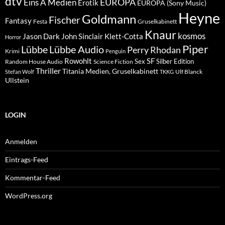
dtv
EUROPA
Eins A Medien
Erotik
EUROPA (Sony Music)
Heyne
Goldmann
Fischer
Fantasy
Festa
Gruselkabinett
Knaur
kosmos
Klett-Cotta
Jason Dark
John Sinclair
Horror
Piper
Lübbe Audio
Lübbe
Perry Rhodan
Krimi
Penguin
Rowohlt
SF
Sex
Silber Edition
Random House Audio
Science Fiction
Thriller
Titania Medien, Gruselkabinett
Ulf Blanck
Stefan Wolf
TKKG
Ullstein
LOGIN
Anmelden
Eintrags-Feed
Kommentar-Feed
WordPress.org