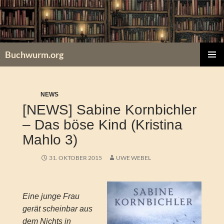
Zum
Inhalt
springen
Buchwurm.org
PRIMÄR
MENÜ
NEWS
[NEWS] Sabine Kornbichler
– Das böse Kind (Kristina
Mahlo 3)
31. OKTOBER 2015
UWE WEBEL
Eine junge Frau
gerät scheinbar aus
dem Nichts in