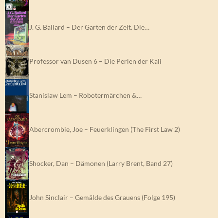
J. G. Ballard – Der Garten der Zeit. Die…
Professor van Dusen 6 – Die Perlen der Kali
Stanislaw Lem – Robotermärchen &…
Abercrombie, Joe – Feuerklingen (The First Law 2)
Shocker, Dan – Dämonen (Larry Brent, Band 27)
John Sinclair – Gemälde des Grauens (Folge 195)