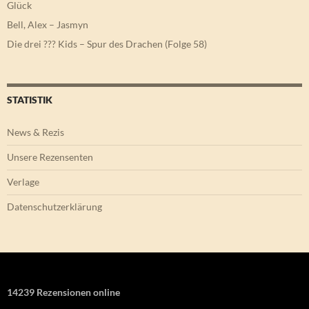
Glück
Bell, Alex – Jasmyn
Die drei ??? Kids – Spur des Drachen (Folge 58)
STATISTIK
News & Rezis
Unsere Rezensenten
Verlage
Datenschutzerklärung
14239 Rezensionen online