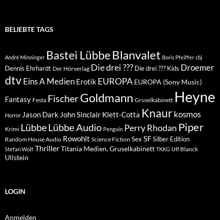
BELIEBTE TAGS
Blanvalet
Bastei Lübbe
André Minninger
Boris Pfeiffer
cbj
Die drei ???
Droemer
Dennis Ehrhardt
Die drei ??? Kids
Der Hörverlag
dtv
EUROPA
Eins A Medien
Erotik
EUROPA (Sony Music)
Heyne
Goldmann
Fischer
Fantasy
Festa
Gruselkabinett
Knaur
kosmos
Klett-Cotta
Jason Dark
John Sinclair
Horror
Piper
Lübbe Audio
Lübbe
Perry Rhodan
Krimi
Penguin
Rowohlt
SF
Sex
Silber Edition
Random House Audio
Science Fiction
Thriller
Titania Medien, Gruselkabinett
Ulf Blanck
Stefan Wolf
TKKG
Ullstein
LOGIN
Anmelden