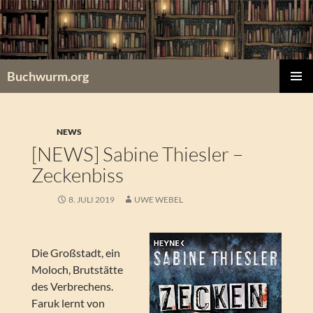
Zum
Inhalt
springen
Buchwurm.org
PRIMÄR
MENÜ
NEWS
[NEWS] Sabine Thiesler –
Zeckenbiss
8. JULI 2019
UWE WEBEL
Die Großstadt, ein
Moloch, Brutstätte
des Verbrechens.
Faruk lernt von