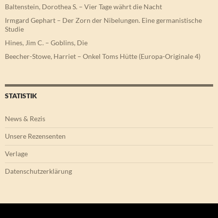
Baltenstein, Dorothea S. – Vier Tage währt die Nacht
Irmgard Gephart – Der Zorn der Nibelungen. Eine germanistische
Studie
Hines, Jim C. – Goblins, Die
Beecher-Stowe, Harriet – Onkel Toms Hütte (Europa-Originale 4)
STATISTIK
News & Rezis
Unsere Rezensenten
Verlage
Datenschutzerklärung