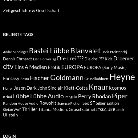
Zeitgeschichte & Gesellschaft
BELIEBTE TAGS
Blanvalet
Bastei Lübbe
André Minninger
Boris Pfeiffer
cbj
Die drei ???
Droemer
Dennis Ehrhardt
Die drei ??? Kids
Der Hörverlag
dtv
EUROPA
Eins A Medien
Erotik
EUROPA (Sony Music)
Heyne
Goldmann
Fischer
Fantasy
Festa
Gruselkabinett
Knaur
kosmos
Klett-Cotta
Jason Dark
John Sinclair
Horror
Piper
Lübbe Audio
Lübbe
Perry Rhodan
Krimi
Penguin
Rowohlt
SF
Sex
Silber Edition
Random House Audio
Science Fiction
Thriller
Titania Medien, Gruselkabinett
Ulf Blanck
Stefan Wolf
TKKG
Ullstein
LOGIN