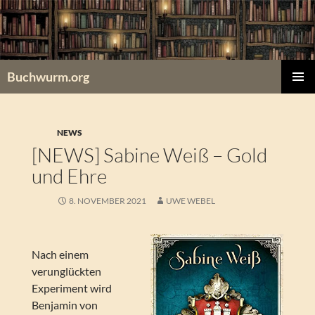
Zum
Inhalt
springen
Buchwurm.org
PRIMÄR
MENÜ
NEWS
[NEWS] Sabine Weiß – Gold
und Ehre
8. NOVEMBER 2021
UWE WEBEL
Nach einem
verunglückten
Experiment wird
Benjamin von