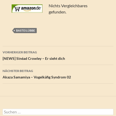
Nichts Vergleichbares
gefunden.
BASTEI LÜBBE
Beitragsnavigation
VORHERIGER BEITRAG
[NEWS] Sinéad Crowley – Er sieht dich
NÄCHSTER BEITRAG
Akaza Samamiya – Vogelkäfig Syndrom 02
Suchen
nach: