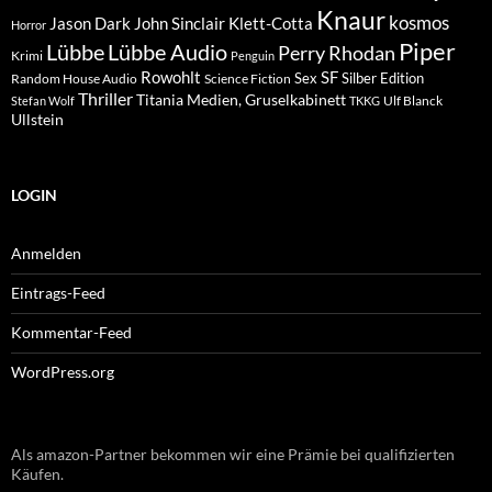
Knaur
kosmos
Klett-Cotta
Jason Dark
John Sinclair
Horror
Piper
Lübbe Audio
Lübbe
Perry Rhodan
Krimi
Penguin
Rowohlt
SF
Sex
Silber Edition
Random House Audio
Science Fiction
Thriller
Titania Medien, Gruselkabinett
Ulf Blanck
Stefan Wolf
TKKG
Ullstein
LOGIN
Anmelden
Eintrags-Feed
Kommentar-Feed
WordPress.org
Als amazon-Partner bekommen wir eine Prämie bei qualifizierten
Käufen.