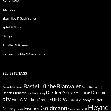
Rollenspiel
Sachbuch
Skurriles & Satirisches
Spiel & Spaß
Storys
Thriller & Krimis
Zeitgeschichte & Gesellschaft
BELIEBTE TAGS
Blanvalet
Bastei Lübbe
André Minninger
Boris Pfeiffer
cbj
Die drei ???
Droemer
Dennis Ehrhardt
Die drei ??? Kids
Der Hörverlag
dtv
EUROPA
Eins A Medien
Erotik
EUROPA (Sony Music)
Heyne
Goldmann
Fischer
Fantasy
Festa
Gruselkabinett