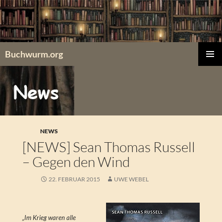
Zum
Inhalt
springen
Buchwurm.org
PRIMÄR
MENÜ
NEWS
[NEWS] Sean Thomas Russell
– Gegen den Wind
22. FEBRUAR 2015
UWE WEBEL
„Im Krieg waren alle