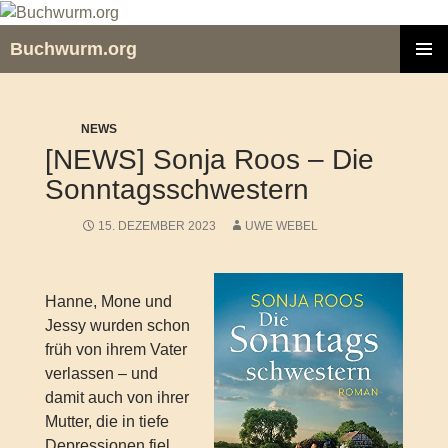
Zum
Inhalt
Buchwurm.org
springen
PRIMÄR
MENÜ
NEWS
[NEWS] Sonja Roos – Die
Sonntagsschwestern
15. DEZEMBER 2023
UWE WEBEL
Hanne, Mone und
Jessy wurden schon
früh von ihrem Vater
verlassen – und
damit auch von ihrer
Mutter, die in tiefe
Depressionen fiel