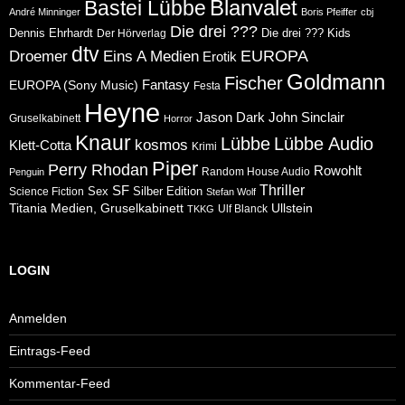
Blanvalet
Bastei Lübbe
André Minninger
Boris Pfeiffer
cbj
Die drei ???
Dennis Ehrhardt
Die drei ??? Kids
Der Hörverlag
dtv
Eins A Medien
EUROPA
Droemer
Erotik
Goldmann
Fischer
Fantasy
EUROPA (Sony Music)
Festa
Heyne
Jason Dark
John Sinclair
Gruselkabinett
Horror
Knaur
Lübbe
Lübbe Audio
kosmos
Klett-Cotta
Krimi
Piper
Perry Rhodan
Rowohlt
Random House Audio
Penguin
Thriller
SF
Sex
Silber Edition
Science Fiction
Stefan Wolf
Ullstein
Titania Medien, Gruselkabinett
Ulf Blanck
TKKG
LOGIN
Anmelden
Eintrags-Feed
Kommentar-Feed