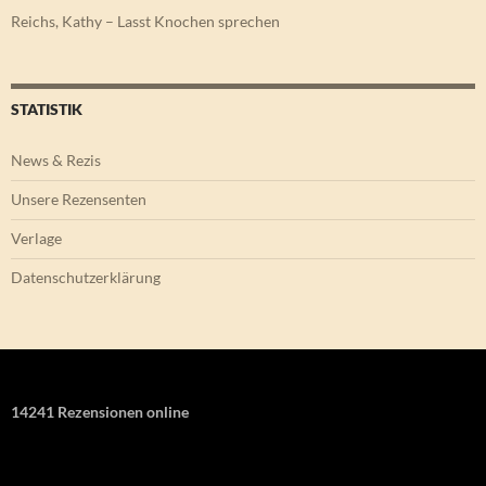
Reichs, Kathy – Lasst Knochen sprechen
STATISTIK
News & Rezis
Unsere Rezensenten
Verlage
Datenschutzerklärung
14241 Rezensionen online