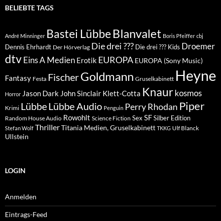
BELIEBTE TAGS
Blanvalet
Bastei Lübbe
André Minninger
Boris Pfeiffer
cbj
Die drei ???
Droemer
Dennis Ehrhardt
Die drei ??? Kids
Der Hörverlag
dtv
EUROPA
Eins A Medien
Erotik
EUROPA (Sony Music)
Heyne
Goldmann
Fischer
Fantasy
Festa
Gruselkabinett
Knaur
kosmos
Klett-Cotta
Jason Dark
John Sinclair
Horror
Piper
Lübbe Audio
Lübbe
Perry Rhodan
Krimi
Penguin
Rowohlt
SF
Sex
Silber Edition
Random House Audio
Science Fiction
Thriller
Titania Medien, Gruselkabinett
Ulf Blanck
Stefan Wolf
TKKG
Ullstein
LOGIN
Anmelden
Eintrags-Feed