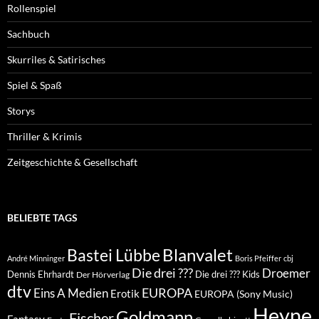
Rollenspiel
Sachbuch
Skurriles & Satirisches
Spiel & Spaß
Storys
Thriller & Krimis
Zeitgeschichte & Gesellschaft
BELIEBTE TAGS
Blanvalet
Bastei Lübbe
André Minninger
Boris Pfeiffer
cbj
Die drei ???
Droemer
Dennis Ehrhardt
Die drei ??? Kids
Der Hörverlag
dtv
EUROPA
Eins A Medien
Erotik
EUROPA (Sony Music)
Heyne
Goldmann
Fischer