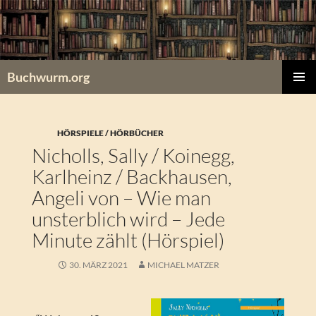
Zum
Inhalt
springen
Buchwurm.org
PRIMÄR
MENÜ
HÖRSPIELE / HÖRBÜCHER
Nicholls, Sally / Koinegg,
Karlheinz / Backhausen,
Angeli von – Wie man
unsterblich wird – Jede
Minute zählt (Hörspiel)
30. MÄRZ 2021
MICHAEL MATZER