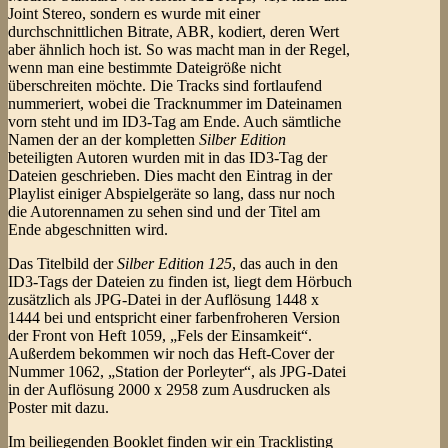
Joint Stereo, sondern es wurde mit einer
durchschnittlichen Bitrate, ABR, kodiert, deren Wert
aber ähnlich hoch ist. So was macht man in der Regel,
wenn man eine bestimmte Dateigröße nicht
überschreiten möchte. Die Tracks sind fortlaufend
nummeriert, wobei die Tracknummer im Dateinamen
vorn steht und im ID3-Tag am Ende. Auch sämtliche
Namen der an der kompletten
Silber Edition
beteiligten Autoren wurden mit in das ID3-Tag der
Dateien geschrieben. Dies macht den Eintrag in der
Playlist einiger Abspielgeräte so lang, dass nur noch
die Autorennamen zu sehen sind und der Titel am
Ende abgeschnitten wird.
Das Titelbild der
Silber Edition 125
, das auch in den
ID3-Tags der Dateien zu finden ist, liegt dem Hörbuch
zusätzlich als JPG-Datei in der Auflösung 1448 x
1444 bei und entspricht einer farbenfroheren Version
der Front von Heft 1059, „Fels der Einsamkeit“.
Außerdem bekommen wir noch das Heft-Cover der
Nummer 1062, „Station der Porleyter“, als JPG-Datei
in der Auflösung 2000 x 2958 zum Ausdrucken als
Poster mit dazu.
Im beiliegenden Booklet finden wir ein Tracklisting