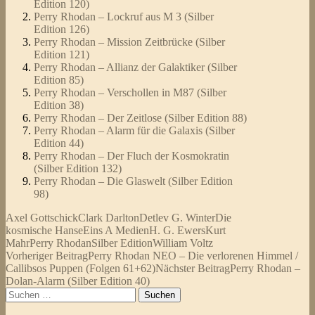
Edition 120)
Perry Rhodan – Lockruf aus M 3 (Silber
Edition 126)
Perry Rhodan – Mission Zeitbrücke (Silber
Edition 121)
Perry Rhodan – Allianz der Galaktiker (Silber
Edition 85)
Perry Rhodan – Verschollen in M87 (Silber
Edition 38)
Perry Rhodan – Der Zeitlose (Silber Edition 88)
Perry Rhodan – Alarm für die Galaxis (Silber
Edition 44)
Perry Rhodan – Der Fluch der Kosmokratin
(Silber Edition 132)
Perry Rhodan – Die Glaswelt (Silber Edition
98)
Axel Gottschick
Clark Darlton
Detlev G. Winter
Die
kosmische Hanse
Eins A Medien
H. G. Ewers
Kurt
Mahr
Perry Rhodan
Silber Edition
William Voltz
Beitragsnavigation
Vorheriger Beitrag
Perry Rhodan NEO – Die verlorenen Himmel /
Callibsos Puppen (Folgen 61+62)
Nächster Beitrag
Perry Rhodan –
Dolan-Alarm (Silber Edition 40)
Suchen
nach: