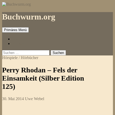
Zum
Inhalt
springen
Buchwurm.org
Primäres Menü
Impressum
Kontakt
Suchen
nach:
Hörspiele / Hörbücher
Perry Rhodan – Fels der
Einsamkeit (Silber Edition
125)
30. Mai 2014
Uwe Webel