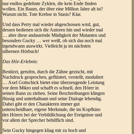
nur endlos gedehnte Zyklen, die kein Ende finden
wollen. Ein Baum, der über eine Million Jahre alt ist?
Warum nicht. Tote Krebse in Stasis? Klar.
Und dass Perry mal wieder abgeschossen wird, gut,
dessen bedienen sich die Autoren hin und wieder mal
… aber diese andauernde Müdigkeit der Mutanten und
besonders Gucky … wer weiß, ob sich das noch mal
irgendwann auswirkt. Vielleicht ja im nächsten
silbernen Hörbuch!
Das Hör-Erlebnis:
Bestürzt, gerufen, durch die Zähne gezischt, mit
Nachdruck gesprochen, geflüstert, verstellt, moduliert
… Axel Gottschick bietet eine überzeugende Leistung
vor dem Mikro und schafft es schnell, den Hörer in
seinen Bann zu ziehen. Seine Beschreibungen klingen
flüssig und unterhaltsam und seine Dialoge lebendig.
Dabei gibt er den Charakteren immer gut
unterscheidbare, eigene Merkmale, die im Kopfkino
des Hörers bei der Verbildlichung der Ereignisse und
vor allem der Sprecher behilflich sind.
Sein Gucky hingegen kliag mir zu hoch und