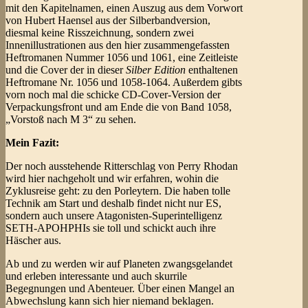
mit den Kapitelnamen, einen Auszug aus dem Vorwort
von Hubert Haensel aus der Silberbandversion,
diesmal keine Risszeichnung, sondern zwei
Innenillustrationen aus den hier zusammengefassten
Heftromanen Nummer 1056 und 1061, eine Zeitleiste
und die Cover der in dieser
Silber Edition
enthaltenen
Heftromane Nr. 1056 und 1058-1064. Außerdem gibts
vorn noch mal die schicke CD-Cover-Version der
Verpackungsfront und am Ende die von Band 1058,
„Vorstoß nach M 3“ zu sehen.
Mein Fazit:
Der noch ausstehende Ritterschlag von Perry Rhodan
wird hier nachgeholt und wir erfahren, wohin die
Zyklusreise geht: zu den Porleytern. Die haben tolle
Technik am Start und deshalb findet nicht nur ES,
sondern auch unsere Atagonisten-Superintelligenz
SETH-APOHPHIs sie toll und schickt auch ihre
Häscher aus.
Ab und zu werden wir auf Planeten zwangsgelandet
und erleben interessante und auch skurrile
Begegnungen und Abenteuer. Über einen Mangel an
Abwechslung kann sich hier niemand beklagen.