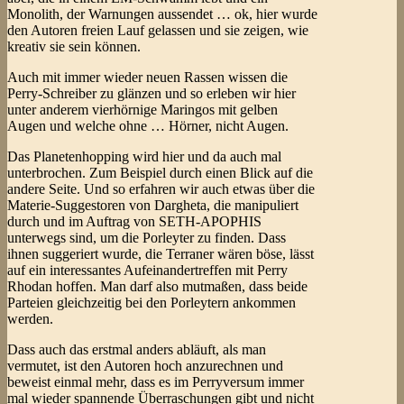
Monolith, der Warnungen aussendet … ok, hier wurde
den Autoren freien Lauf gelassen und sie zeigen, wie
kreativ sie sein können.
Auch mit immer wieder neuen Rassen wissen die
Perry-Schreiber zu glänzen und so erleben wir hier
unter anderem vierhörnige Maringos mit gelben
Augen und welche ohne … Hörner, nicht Augen.
Das Planetenhopping wird hier und da auch mal
unterbrochen. Zum Beispiel durch einen Blick auf die
andere Seite. Und so erfahren wir auch etwas über die
Materie-Suggestoren von Dargheta, die manipuliert
durch und im Auftrag von SETH-APOPHIS
unterwegs sind, um die Porleyter zu finden. Dass
ihnen suggeriert wurde, die Terraner wären böse, lässt
auf ein interessantes Aufeinandertreffen mit Perry
Rhodan hoffen. Man darf also mutmaßen, dass beide
Parteien gleichzeitig bei den Porleytern ankommen
werden.
Dass auch das erstmal anders abläuft, als man
vermutet, ist den Autoren hoch anzurechnen und
beweist einmal mehr, dass es im Perryversum immer
mal wieder spannende Überraschungen gibt und nicht