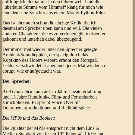
aufdringlich, der tat mir in den Ohren weh. Und die
„überlaute Stimme vom Himmel“ klang für mich wie
eine deutsche Synchro aus einem Monty-Python-Film.
Das ist aber auch schon die einzige Kritik, die ich
diesmal am Sprecher üben kann und will. Die vielen
anderen Charaktere, die es zu vertonen gilt, meistert er
gekonnt und unterhält dabei überzeugend.
Der immer mal wieder unter den Sprecher gelegte
Ambient-Soundteppich, der spacig durch das
Kopfkino des Hörers wabert, erhöht den Hörspaß.
Leider verschwindet er aber auch jedes Mal wieder so
abrupt, wie er aufgetaucht war.
Der Sprecher:
Axel Gottschick
kann auf 25 Jahre Theatererfahrung
und 13 Jahre Rundfunk-, Film- und Fernseharbeit
zurückblicken. Er spricht Voice-Over für
Dokumentarproduktionen und Radiohörspiele.
Die MP3s und das Booklet:
Die Qualität der MP3s entspricht nicht dem Eins-A-
Medien-Standard von festen 192 Kbps, 41,1 kHz und