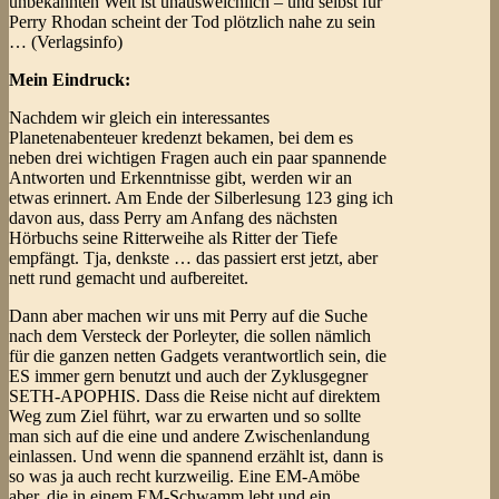
unbekannten Welt ist unausweichlich – und selbst für
Perry Rhodan scheint der Tod plötzlich nahe zu sein
… (Verlagsinfo)
Mein Eindruck:
Nachdem wir gleich ein interessantes
Planetenabenteuer kredenzt bekamen, bei dem es
neben drei wichtigen Fragen auch ein paar spannende
Antworten und Erkenntnisse gibt, werden wir an
etwas erinnert. Am Ende der Silberlesung 123 ging ich
davon aus, dass Perry am Anfang des nächsten
Hörbuchs seine Ritterweihe als Ritter der Tiefe
empfängt. Tja, denkste … das passiert erst jetzt, aber
nett rund gemacht und aufbereitet.
Dann aber machen wir uns mit Perry auf die Suche
nach dem Versteck der Porleyter, die sollen nämlich
für die ganzen netten Gadgets verantwortlich sein, die
ES immer gern benutzt und auch der Zyklusgegner
SETH-APOPHIS. Dass die Reise nicht auf direktem
Weg zum Ziel führt, war zu erwarten und so sollte
man sich auf die eine und andere Zwischenlandung
einlassen. Und wenn die spannend erzählt ist, dann is
so was ja auch recht kurzweilig. Eine EM-Amöbe
aber, die in einem EM-Schwamm lebt und ein