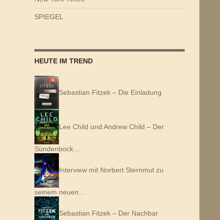
SPIEGEL
HEUTE IM TREND
Sebastian Fitzek – Die Einladung
Lee Child und Andrew Child – Der
Sündenbock…
Interview mit Norbert Sternmut zu
seinem neuen…
Sebastian Fitzek – Der Nachbar