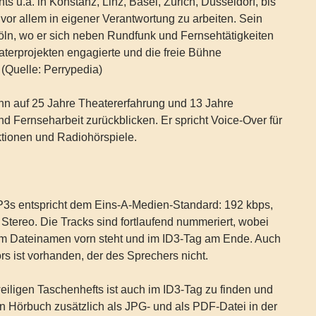
u.a. in Konstanz, Linz, Basel, Zürich, Düsseldorf, bis
 vor allem in eigener Verantwortung zu arbeiten. Sein
öln, wo er sich neben Rundfunk und Fernsehtätigkeiten
aterprojekten engagierte und die freie Bühne
 (Quelle: Perrypedia)
n auf 25 Jahre Theatererfahrung und 13 Jahre
nd Fernseharbeit zurückblicken. Er spricht Voice-Over für
ionen und Radiohörspiele.
MP3s entspricht dem Eins-A-Medien-Standard: 192 kbps,
 Stereo. Die Tracks sind fortlaufend nummeriert, wobei
m Dateinamen vorn steht und im ID3-Tag am Ende. Auch
s ist vorhanden, der des Sprechers nicht.
iligen Taschenhefts ist auch im ID3-Tag zu finden und
en Hörbuch zusätzlich als JPG- und als PDF-Datei in der