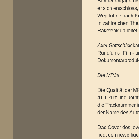
Bühnenengagements 
er sich entschloss,
Weg führte nach K
in zahlreichen The
Raketenklub leitet.
Axel Gottschick
kan
Rundfunk-, Film- u
Dokumentarprodukt
Die MP3s
Die Qualität der 
41,1 kHz und Joint
die Tracknummer i
der Name des Autor
Das Cover des jewe
liegt dem jeweilig