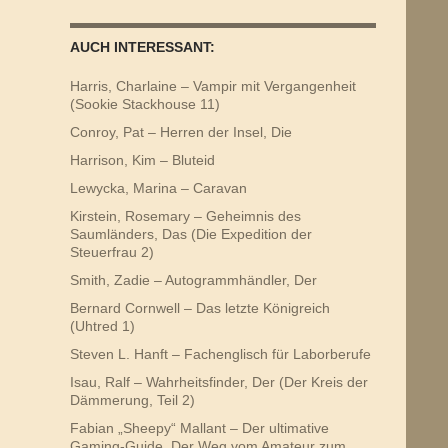
AUCH INTERESSANT:
Harris, Charlaine – Vampir mit Vergangenheit
(Sookie Stackhouse 11)
Conroy, Pat – Herren der Insel, Die
Harrison, Kim – Bluteid
Lewycka, Marina – Caravan
Kirstein, Rosemary – Geheimnis des
Saumländers, Das (Die Expedition der
Steuerfrau 2)
Smith, Zadie – Autogrammhändler, Der
Bernard Cornwell – Das letzte Königreich
(Uhtred 1)
Steven L. Hanft – Fachenglisch für Laborberufe
Isau, Ralf – Wahrheitsfinder, Der (Der Kreis der
Dämmerung, Teil 2)
Fabian „Sheepy“ Mallant – Der ultimative
Gaming-Guide. Der Weg vom Amateur zum