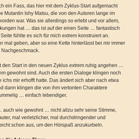
h ein Fass, das hier mit dem Zyklus-Start aufgemacht
die Mutantin Ishy Matsu, die von den Autoren lange im
worden war. Was sie allerdings so erlebt und vor allem,
kungen hat … das ist auf der einen Seite … fantastisch
eite fühlte es sich für mich extrem konstruiert an.
r mal geben, aber so eine Kette hinterlässt bei mir immer
en Nachgeschmack.
t den Start in den neuen Zyklus extrem ruhig angehen …
ihm gewohnt sind. Auch die ersten Dialoge klingen noch
ie ichs mir erhofft hatte. Das ändert sich aber nach etwa
d dann klingen die von ihm vertonten Charaktere
grummelig … einfach lebendiger.
 … auch wie gewohnt … nicht allzu sehr seine Stimme,
auter, mal verletzlicher, mal durchdringender und
reicht schon aus, um den Hörspaß anzukurbeln.