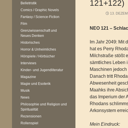
121+122)
Belletristik
Comics / Graphic Novels
13. DEZEM
Fantasy / Science-Fiction
Film
NEO 121 – Schla
Grenzwissenschaft und
Neues Denken
Im Jahr 2049: Mit
Historisches
hat es Perry Rhoda
Horror & Unheimliches
Milchstraße stößt e
Hörspiele / Hörbücher
sämtliches Leben 
Interviews
Maschinen jedoch 
Kinder- und Jugendliteratur
Danach tritt Rhoda
Magazine
Abwesenheit gesch
Magie und Esoterik
Maahks ihre Absic
Musik
das Imperium der
News
Rhodans schlimmste
Philosophie und Religion und
Spiritualität
Arkonsystem erreic
Rezensionen
Rollenspiel
Mein Eindruck: