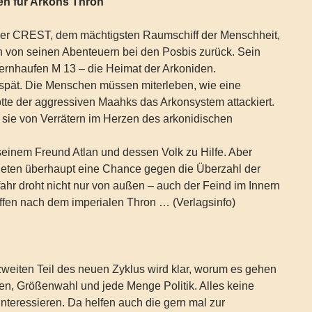
n für Arkons Thron
 der CREST, dem mächtigsten Raumschiff der Menschheit,
n von seinen Abenteuern bei den Posbis zurück. Sein
sternhaufen M 13 – die Heimat der Arkoniden.
spät. Die Menschen müssen miterleben, wie eine
otte der aggressiven Maahks das Arkonsystem attackiert.
 sie von Verrätern im Herzen des arkonidischen
seinem Freund Atlan und dessen Volk zu Hilfe. Aber
eten überhaupt eine Chance gegen die Überzahl der
hr droht nicht nur von außen – auch der Feind im Innern
e offen nach dem imperialen Thron … (Verlagsinfo)
weiten Teil des neuen Zyklus wird klar, worum es gehen
en, Größenwahl und jede Menge Politik. Alles keine
nteressieren. Da helfen auch die gern mal zur