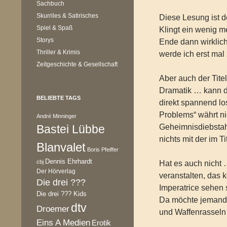
Sachbuch
Skurriles & Satirisches
Diese Lesung ist de
Spiel & Spaß
Klingt ein wenig 
Storys
Ende dann wirklich
Thriller & Krimis
werde ich erst ma
Zeitgeschichte & Gesellschaft
Aber auch der Tite
Dramatik … kann d
BELIEBTE TAGS
direkt spannend lo
Problems“ währt ni
André Minninger
Bastei Lübbe
Geheimnisdiebstah
nichts mit der im 
Blanvalet
Boris Pfeiffer
Dennis Ehrhardt
cbj
Hat es auch nicht 
Der Hörverlag
veranstalten, das
Die drei ???
Imperatrice sehen
Die drei ??? Kids
Da möchte jemand 
dtv
Droemer
und Waffenrasseln 
Eins A Medien
Erotik