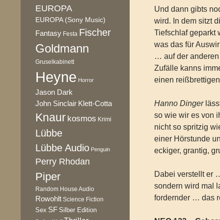
EUROPA
Und dann gibts noc
EUROPA (Sony Music)
wird. In dem sitzt 
Fischer
Tiefschlaf geparkt 
Fantasy
Festa
was das für Auswir
Goldmann
… auf der anderen S
Gruselkabinett
Zufälle kanns imme
Heyne
einen reißbrettig
Horror
Jason Dark
Klett-Cotta
Hanno Dinger
läss
John Sinclair
Knaur
so wie wir es von 
kosmos
Krimi
nicht so spritzig w
Lübbe
einer Hörstunde un
Lübbe Audio
Penguin
eckiger, grantig, 
Perry Rhodan
Dabei verstellt er
Piper
sondern wird mal l
Random House Audio
fordernder … das 
Rowohlt
Science Fiction
SF
Sex
Silber Edition