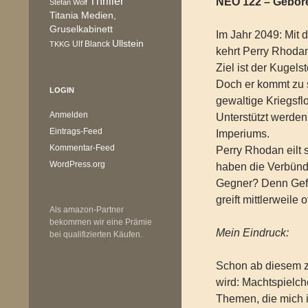
Thriller
NEO 122 – Gebore
Stefan Wolf
Titania Medien,
Gruselkabinett
Im Jahr 2049: Mit
Ullstein
Ulf Blanck
TKKG
kehrt Perry Rhoda
Ziel ist der Kugel
Doch er kommt zu 
LOGIN
gewaltige Kriegsfl
Anmelden
Unterstützt werden
Eintrags-Feed
Imperiums.
Kommentar-Feed
Perry Rhodan eilt 
WordPress.org
haben die Verbünd
Gegner? Denn Gefa
greift mittlerweil
Als amazon-Partner
bekommen wir eine Prämie
Mein Eindruck:
bei qualifizierten Käufen.
Schon ab diesem z
wird: Machtspielch
Themen, die mich i