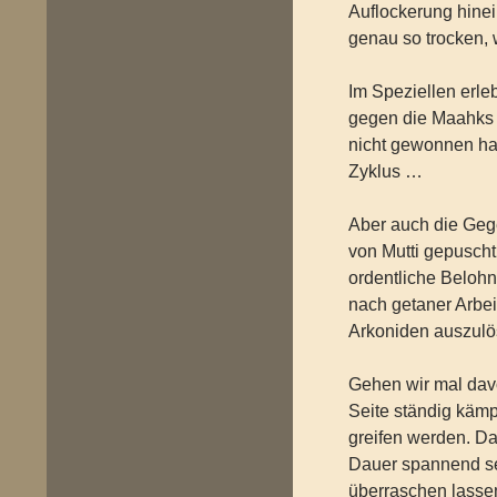
Auflockerung hinei
genau so trocken,
Im Speziellen erleb
gegen die Maahks T
nicht gewonnen h
Zyklus …
Aber auch die Gege
von Mutti gepuscht
ordentliche Belohn
nach getaner Arbeit
Arkoniden auszulö
Gehen wir mal dav
Seite ständig käm
greifen werden. Da
Dauer spannend se
überraschen lassen