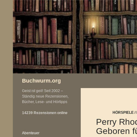
Zum
Inhalt
springen
Buchwurm.org
Geist ist geil! Seit 2002 –
Ständig neue Rezensionen,
Bücher, Lese- und Hörtipps
HÖRSPIELE 
14239 Rezensionen online
Perry Rho
Geboren f
Abenteuer