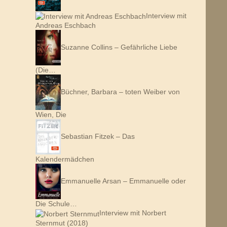
Interview mit
Andreas Eschbach
Suzanne Collins – Gefährliche Liebe
(Die…
Büchner, Barbara – toten Weiber von
Wien, Die
Sebastian Fitzek – Das
Kalendermädchen
Emmanuelle Arsan – Emmanuelle oder
Die Schule…
Interview mit Norbert
Sternmut (2018)