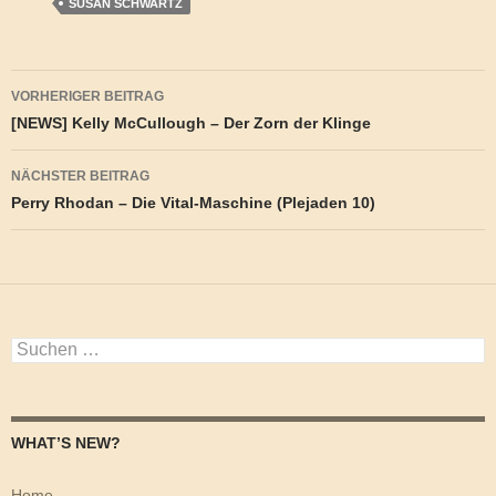
SUSAN SCHWARTZ
Beitragsnavigation
VORHERIGER BEITRAG
[NEWS] Kelly McCullough – Der Zorn der Klinge
NÄCHSTER BEITRAG
Perry Rhodan – Die Vital-Maschine (Plejaden 10)
Suchen
nach:
WHAT’S NEW?
Home