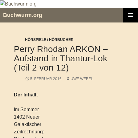
Zum
Inhalt
Buchwurm.org
springen
PRIMÄR
MENÜ
HÖRSPIELE / HÖRBÜCHER
Perry Rhodan ARKON –
Aufstand in Thantur-Lok
(Teil 2 von 12)
5. FEBRUAR 2016
UWE WEBEL
Der Inhalt:
Im Sommer
1402 Neuer
Galaktischer
Zeitrechnung: