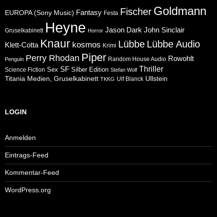
Goldmann
Fischer
Fantasy
EUROPA (Sony Music)
Festa
Heyne
Jason Dark
John Sinclair
Gruselkabinett
Horror
Knaur
Lübbe
Lübbe Audio
kosmos
Klett-Cotta
Krimi
Piper
Perry Rhodan
Rowohlt
Random House Audio
Penguin
Thriller
SF
Sex
Silber Edition
Science Fiction
Stefan Wolf
Ullstein
Titania Medien, Gruselkabinett
Ulf Blanck
TKKG
LOGIN
Anmelden
Eintrags-Feed
Kommentar-Feed
WordPress.org