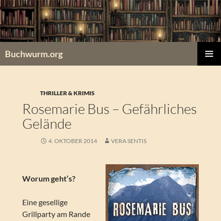
Zum
Inhalt
springen
Buchwurm.org
PRIMÄR
MENÜ
THRILLER & KRIMIS
Rosemarie Bus – Gefährliches
Gelände
4. OKTOBER 2014
VERA SENTIS
Worum geht’s?
Eine gesellige
Grillparty am Rande