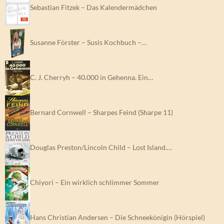
Sebastian Fitzek – Das Kalendermädchen
Susanne Förster – Susis Kochbuch –…
C. J. Cherryh – 40.000 in Gehenna. Ein…
Bernard Cornwell – Sharpes Feind (Sharpe 11)
Douglas Preston/Lincoln Child – Lost Island.…
Chiyori – Ein wirklich schlimmer Sommer
Hans Christian Andersen – Die Schneekönigin (Hörspiel)