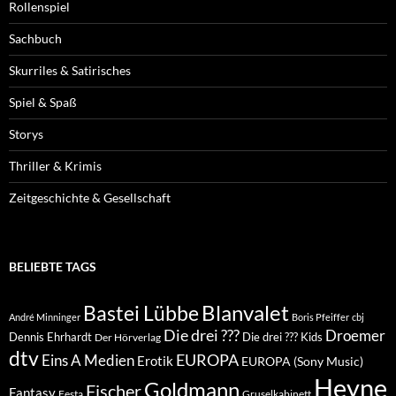
Rollenspiel
Sachbuch
Skurriles & Satirisches
Spiel & Spaß
Storys
Thriller & Krimis
Zeitgeschichte & Gesellschaft
BELIEBTE TAGS
Blanvalet
Bastei Lübbe
André Minninger
Boris Pfeiffer
cbj
Die drei ???
Droemer
Dennis Ehrhardt
Die drei ??? Kids
Der Hörverlag
dtv
EUROPA
Eins A Medien
Erotik
EUROPA (Sony Music)
Heyne
Goldmann
Fischer
Fantasy
Festa
Gruselkabinett