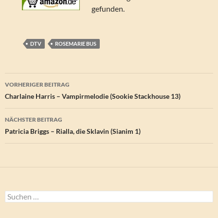
gefunden.
DTV
ROSEMARIE BUS
Beitragsnavigation
VORHERIGER BEITRAG
Charlaine Harris – Vampirmelodie (Sookie Stackhouse 13)
NÄCHSTER BEITRAG
Patricia Briggs – Rialla, die Sklavin (Sianim 1)
Suchen
nach: