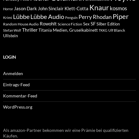
Knaur
kosmos
Klett-Cotta
Jason Dark
John Sinclair
Horror
Piper
Lübbe Audio
Lübbe
Perry Rhodan
Krimi
Penguin
Rowohlt
SF
Sex
Silber Edition
Random House Audio
Science Fiction
Thriller
Titania Medien, Gruselkabinett
Ulf Blanck
Stefan Wolf
TKKG
Ullstein
LOGIN
Anmelden
Eintrags-Feed
Kommentar-Feed
WordPress.org
Als amazon-Partner bekommen wir eine Prämie bei qualifizierten
Käufen.