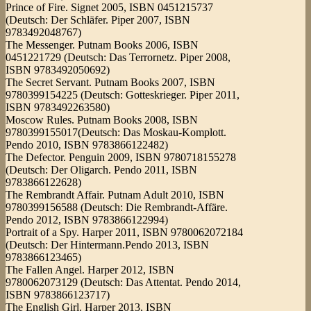
Prince of Fire. Signet 2005, ISBN 0451215737
(Deutsch: Der Schläfer. Piper 2007, ISBN
9783492048767)
The Messenger. Putnam Books 2006, ISBN
0451221729 (Deutsch: Das Terrornetz. Piper 2008,
ISBN 9783492050692)
The Secret Servant. Putnam Books 2007, ISBN
9780399154225 (Deutsch: Gotteskrieger. Piper 2011,
ISBN 9783492263580)
Moscow Rules. Putnam Books 2008, ISBN
9780399155017(Deutsch: Das Moskau-Komplott.
Pendo 2010, ISBN 9783866122482)
The Defector. Penguin 2009, ISBN 9780718155278
(Deutsch: Der Oligarch. Pendo 2011, ISBN
9783866122628)
The Rembrandt Affair. Putnam Adult 2010, ISBN
9780399156588 (Deutsch: Die Rembrandt-Affäre.
Pendo 2012, ISBN 9783866122994)
Portrait of a Spy. Harper 2011, ISBN 9780062072184
(Deutsch: Der Hintermann.Pendo 2013, ISBN
9783866123465)
The Fallen Angel. Harper 2012, ISBN
9780062073129 (Deutsch: Das Attentat. Pendo 2014,
ISBN 9783866123717)
The English Girl. Harper 2013, ISBN