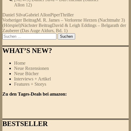
Allon 12)
Daniel Silva
Gabriel Allon
Piper
Thriller
Beitragsnavigation
Vorheriger Beitrag
M. R. James – Verlorene Herzen (Nachtmahr 3)
(Hörspiel)
Nächster Beitrag
David & Leigh Eddings – Belgarath der
Zauberer (Das Auge Aldurs, Bd. 1)
Suchen
nach:
WHAT’S NEW?
Home
Neue Rezensionen
Neue Bücher
Interviews + Artikel
Features + Storys
Zu den Tages-Deals bei amazon:
BESTSELLER