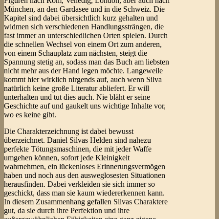
Figuren nach Rom, Venedig, London, aber auch nach
München, an den Gardasee und in die Schweiz. Die
Kapitel sind dabei übersichtlich kurz gehalten und
widmen sich verschiedenen Handlungssträngen, die
fast immer an unterschiedlichen Orten spielen. Durch
die schnellen Wechsel von einem Ort zum anderen,
von einem Schauplatz zum nächsten, steigt die
Spannung stetig an, sodass man das Buch am liebsten
nicht mehr aus der Hand legen möchte. Langeweile
kommt hier wirklich nirgends auf, auch wenn Silva
natürlich keine große Literatur abliefert. Er will
unterhalten und tut dies auch. Nie bläht er seine
Geschichte auf und gaukelt uns wichtige Inhalte vor,
wo es keine gibt.
Die Charakterzeichnung ist dabei bewusst
überzeichnet. Daniel Silvas Helden sind nahezu
perfekte Tötungsmaschinen, die mit jeder Waffe
umgehen können, sofort jede Kleinigkeit
wahrnehmen, ein lückenloses Erinnerungsvermögen
haben und noch aus den ausweglosesten Situationen
herausfinden. Dabei verkleiden sie sich immer so
geschickt, dass man sie kaum wiedererkennen kann.
In diesem Zusammenhang gefallen Silvas Charaktere
gut, da sie durch ihre Perfektion und ihre