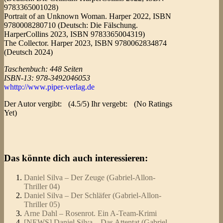
9783365001028)
Portrait of an Unknown Woman. Harper 2022, ISBN
9780008280710 (Deutsch: Die Fälschung.
HarperCollins 2023, ISBN 9783365004319)
The Collector. Harper 2023, ISBN 9780062834874
(Deutsch 2024)
Taschenbuch: 448 Seiten
ISBN-13: 978-3492046053
whttp://www.piper-verlag.de
Der Autor vergibt:
(4.5/5) Ihr vergebt:
(No Ratings
Yet)
Das könnte dich auch interessieren:
Daniel Silva – Der Zeuge (Gabriel-Allon-
Thriller 04)
Daniel Silva – Der Schläfer (Gabriel-Allon-
Thriller 05)
Arne Dahl – Rosenrot. Ein A-Team-Krimi
[NEWS] Daniel Silva – Das Attentat (Gabriel