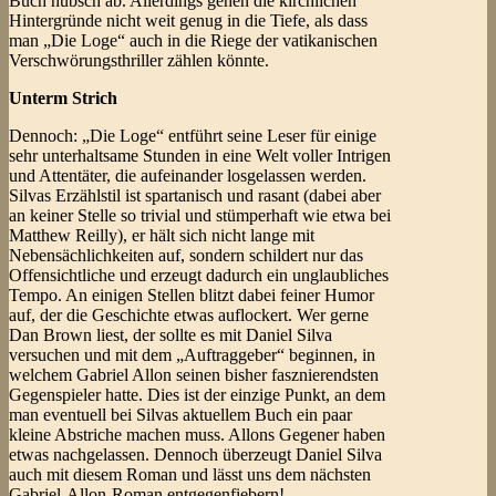
Buch hübsch ab. Allerdings gehen die kirchlichen
Hintergründe nicht weit genug in die Tiefe, als dass
man „Die Loge“ auch in die Riege der vatikanischen
Verschwörungsthriller zählen könnte.
Unterm Strich
Dennoch: „Die Loge“ entführt seine Leser für einige
sehr unterhaltsame Stunden in eine Welt voller Intrigen
und Attentäter, die aufeinander losgelassen werden.
Silvas Erzählstil ist spartanisch und rasant (dabei aber
an keiner Stelle so trivial und stümperhaft wie etwa bei
Matthew Reilly), er hält sich nicht lange mit
Nebensächlichkeiten auf, sondern schildert nur das
Offensichtliche und erzeugt dadurch ein unglaubliches
Tempo. An einigen Stellen blitzt dabei feiner Humor
auf, der die Geschichte etwas auflockert. Wer gerne
Dan Brown liest, der sollte es mit Daniel Silva
versuchen und mit dem „Auftraggeber“ beginnen, in
welchem Gabriel Allon seinen bisher fasznierendsten
Gegenspieler hatte. Dies ist der einzige Punkt, an dem
man eventuell bei Silvas aktuellem Buch ein paar
kleine Abstriche machen muss. Allons Gegener haben
etwas nachgelassen. Dennoch überzeugt Daniel Silva
auch mit diesem Roman und lässt uns dem nächsten
Gabriel-Allon-Roman entgegenfiebern!