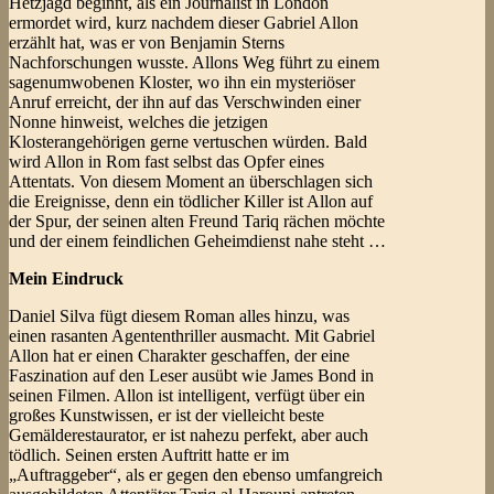
Hetzjagd beginnt, als ein Journalist in London
ermordet wird, kurz nachdem dieser Gabriel Allon
erzählt hat, was er von Benjamin Sterns
Nachforschungen wusste. Allons Weg führt zu einem
sagenumwobenen Kloster, wo ihn ein mysteriöser
Anruf erreicht, der ihn auf das Verschwinden einer
Nonne hinweist, welches die jetzigen
Klosterangehörigen gerne vertuschen würden. Bald
wird Allon in Rom fast selbst das Opfer eines
Attentats. Von diesem Moment an überschlagen sich
die Ereignisse, denn ein tödlicher Killer ist Allon auf
der Spur, der seinen alten Freund Tariq rächen möchte
und der einem feindlichen Geheimdienst nahe steht …
Mein Eindruck
Daniel Silva fügt diesem Roman alles hinzu, was
einen rasanten Agententhriller ausmacht. Mit Gabriel
Allon hat er einen Charakter geschaffen, der eine
Faszination auf den Leser ausübt wie James Bond in
seinen Filmen. Allon ist intelligent, verfügt über ein
großes Kunstwissen, er ist der vielleicht beste
Gemälderestaurator, er ist nahezu perfekt, aber auch
tödlich. Seinen ersten Auftritt hatte er im
„Auftraggeber“, als er gegen den ebenso umfangreich