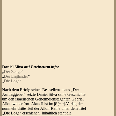
Daniel Silva auf
Buchwurm.info
:
„
Der Zeuge
“
„
Der Engländer
“
„
Die Loge
“
Nach dem Erfolg seines Bestsellerromans „Der
Auftraggeber“ setzte Daniel Silva seine Geschichte
um den israelischen Geheimdienstagenten Gabriel
Allon weiter fort. Aktuell ist im |
Piper
|-Verlag der
nunmehr dritte Teil der Allon-Reihe unter dem Titel
„Die Loge“ erschienen. Inhaltlich steht die