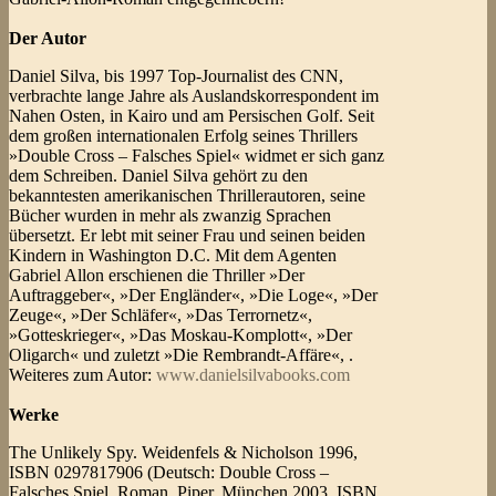
Der Autor
Daniel Silva, bis 1997 Top-Journalist des CNN,
verbrachte lange Jahre als Auslandskorrespondent im
Nahen Osten, in Kairo und am Persischen Golf. Seit
dem großen internationalen Erfolg seines Thrillers
»Double Cross – Falsches Spiel« widmet er sich ganz
dem Schreiben. Daniel Silva gehört zu den
bekanntesten amerikanischen Thrillerautoren, seine
Bücher wurden in mehr als zwanzig Sprachen
übersetzt. Er lebt mit seiner Frau und seinen beiden
Kindern in Washington D.C. Mit dem Agenten
Gabriel Allon erschienen die Thriller »Der
Auftraggeber«, »Der Engländer«, »Die Loge«, »Der
Zeuge«, »Der Schläfer«, »Das Terrornetz«,
»Gotteskrieger«, »Das Moskau-Komplott«, »Der
Oligarch« und zuletzt »Die Rembrandt-Affäre«, .
Weiteres zum Autor:
www.danielsilvabooks.com
Werke
The Unlikely Spy. Weidenfels & Nicholson 1996,
ISBN 0297817906 (Deutsch: Double Cross –
Falsches Spiel. Roman, Piper, München 2003, ISBN