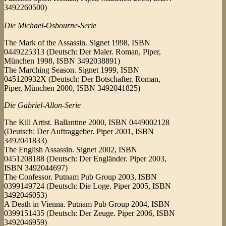
3492260500)
Die Michael-Osbourne-Serie
The Mark of the Assassin. Signet 1998, ISBN
0449225313 (Deutsch: Der Maler. Roman, Piper,
München 1998, ISBN 3492038891)
The Marching Season. Signet 1999, ISBN
045120932X (Deutsch: Der Botschafter. Roman,
Piper, München 2000, ISBN 3492041825)
Die Gabriel-Allon-Serie
The Kill Artist. Ballantine 2000, ISBN 0449002128
(Deutsch: Der Auftraggeber. Piper 2001, ISBN
3492041833)
The English Assassin. Signet 2002, ISBN
0451208188 (Deutsch: Der Engländer. Piper 2003,
ISBN 3492044697)
The Confessor. Putnam Pub Group 2003, ISBN
0399149724 (Deutsch: Die Loge. Piper 2005, ISBN
3492046053)
A Death in Vienna. Putnam Pub Group 2004, ISBN
0399151435 (Deutsch: Der Zeuge. Piper 2006, ISBN
3492046959)