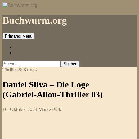
Zum
Inhalt
springen
Buchwurm.org
Primäres Menü
Impressum
Kontakt
Suchen
nach:
Thriller & Krimis
Daniel Silva – Die Loge
(Gabriel-Allon-Thriller 03)
16. Oktober 2023
Maike Pfalz