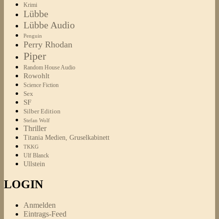
Krimi
Lübbe
Lübbe Audio
Penguin
Perry Rhodan
Piper
Random House Audio
Rowohlt
Science Fiction
Sex
SF
Silber Edition
Stefan Wolf
Thriller
Titania Medien, Gruselkabinett
TKKG
Ulf Blanck
Ullstein
LOGIN
Anmelden
Eintrags-Feed