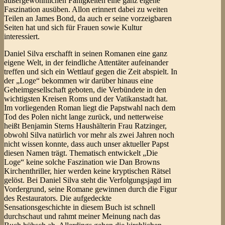
außergewöhnlichen Fähigkeiten eine ganz eigene
Faszination ausüben. Allon erinnert dabei zu weiten
Teilen an James Bond, da auch er seine vorzeigbaren
Seiten hat und sich für Frauen sowie Kultur
interessiert.
Daniel Silva erschafft in seinen Romanen eine ganz
eigene Welt, in der feindliche Attentäter aufeinander
treffen und sich ein Wettlauf gegen die Zeit abspielt. In
der „Loge“ bekommen wir darüber hinaus eine
Geheimgesellschaft geboten, die Verbündete in den
wichtigsten Kreisen Roms und der Vatikanstadt hat.
Im vorliegenden Roman liegt die Papstwahl nach dem
Tod des Polen nicht lange zurück, und netterweise
heißt Benjamin Sterns Haushälterin Frau Ratzinger,
obwohl Silva natürlich vor mehr als zwei Jahren noch
nicht wissen konnte, dass auch unser aktueller Papst
diesen Namen trägt. Thematisch entwickelt „Die
Loge“ keine solche Faszination wie Dan Browns
Kirchenthriller, hier werden keine kryptischen Rätsel
gelöst. Bei Daniel Silva steht die Verfolgungsjagd im
Vordergrund, seine Romane gewinnen durch die Figur
des Restaurators. Die aufgedeckte
Sensationsgeschichte in diesem Buch ist schnell
durchschaut und rahmt meiner Meinung nach das