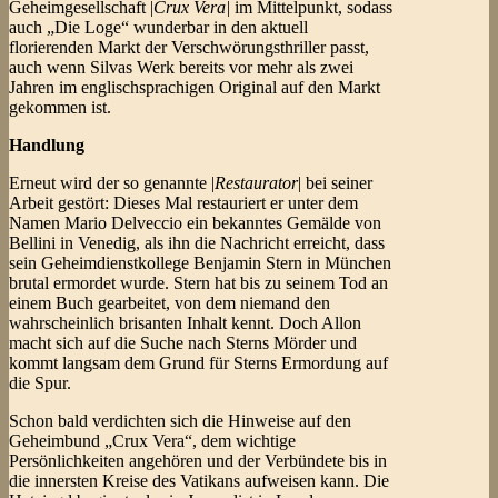
Geheimgesellschaft |
Crux Vera|
im Mittelpunkt, sodass
auch „Die Loge“ wunderbar in den aktuell
florierenden Markt der Verschwörungsthriller passt,
auch wenn Silvas Werk bereits vor mehr als zwei
Jahren im englischsprachigen Original auf den Markt
gekommen ist.
Handlung
Erneut wird der so genannte |
Restaurator
| bei seiner
Arbeit gestört: Dieses Mal restauriert er unter dem
Namen Mario Delveccio ein bekanntes Gemälde von
Bellini in Venedig, als ihn die Nachricht erreicht, dass
sein Geheimdienstkollege Benjamin Stern in München
brutal ermordet wurde. Stern hat bis zu seinem Tod an
einem Buch gearbeitet, von dem niemand den
wahrscheinlich brisanten Inhalt kennt. Doch Allon
macht sich auf die Suche nach Sterns Mörder und
kommt langsam dem Grund für Sterns Ermordung auf
die Spur.
Schon bald verdichten sich die Hinweise auf den
Geheimbund „Crux Vera“, dem wichtige
Persönlichkeiten angehören und der Verbündete bis in
die innersten Kreise des Vatikans aufweisen kann. Die