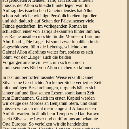
ausgebildeten Attentäter Tariq al-Harouni antreten
musste, der Allon schließlich unterlegen war. Im
Auftrag des israelischen Geheimdienstes hat Allon
schon zahlreiche wichtige Persönlichkeiten liquidiert
und sich dadurch auf Seiten der Pälestinenser viele
Feinde geschaffen. Im vorliegenden Roman ist
schließlich einer von Tariqs Bekannten hinter ihm her,
der Rache ausüben möchte für die Morde an Tariq und
Abu Jihad. „Die Loge“ ist somit zwar inhaltlich in sich
abgeschlossen, führt die Lebensgeschichte von
Gabriel Allon allerdings weiter fort, sodass es sich
lohnt, vor der „Loge“ auch die beiden
Vorgängerromane zu lesen, um sich ein noch
umfassenderes Bild von Allon machen zu können.
In fast unübertroffen rasanter Weise erzählt Daniel
Silva seine Geschichte. An keiner Stelle verliert er Zeit
mit unnötigen Beschreibungen, nirgends hält er sich
länger auf und lässt seinen Lesern somit kaum Zeit
zum Durchatmen. Gleich im ersten Kapitel werden
wir Zeuge des Mordes an Benjamin Stern, und dann
müssen wir auch nicht mehr lange auf Allons ersten
Auftritt warten. In ähnlichem Tempo wie Dan Brown
packt Silva seine Leser und entführt uns an bekannte
Orte Europas. So verfolgen wir die handelnden