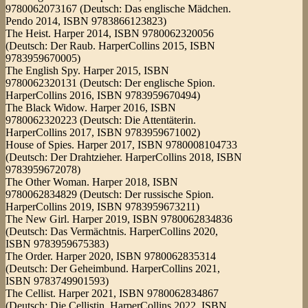
9780062073167 (Deutsch: Das englische Mädchen.
Pendo 2014, ISBN 9783866123823)
The Heist. Harper 2014, ISBN 9780062320056
(Deutsch: Der Raub. HarperCollins 2015, ISBN
9783959670005)
The English Spy. Harper 2015, ISBN
9780062320131 (Deutsch: Der englische Spion.
HarperCollins 2016, ISBN 9783959670494)
The Black Widow. Harper 2016, ISBN
9780062320223 (Deutsch: Die Attentäterin.
HarperCollins 2017, ISBN 9783959671002)
House of Spies. Harper 2017, ISBN 9780008104733
(Deutsch: Der Drahtzieher. HarperCollins 2018, ISBN
9783959672078)
The Other Woman. Harper 2018, ISBN
9780062834829 (Deutsch: Der russische Spion.
HarperCollins 2019, ISBN 9783959673211)
The New Girl. Harper 2019, ISBN 9780062834836
(Deutsch: Das Vermächtnis. HarperCollins 2020,
ISBN 9783959675383)
The Order. Harper 2020, ISBN 9780062835314
(Deutsch: Der Geheimbund. HarperCollins 2021,
ISBN 9783749901593)
The Cellist. Harper 2021, ISBN 9780062834867
(Deutsch: Die Cellistin. HarperCollins 2022, ISBN