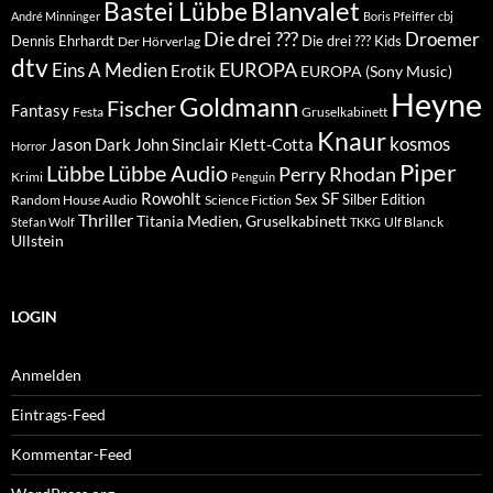
Blanvalet
Bastei Lübbe
André Minninger
Boris Pfeiffer
cbj
Die drei ???
Droemer
Dennis Ehrhardt
Die drei ??? Kids
Der Hörverlag
dtv
EUROPA
Eins A Medien
Erotik
EUROPA (Sony Music)
Heyne
Goldmann
Fischer
Fantasy
Festa
Gruselkabinett
Knaur
kosmos
Klett-Cotta
Jason Dark
John Sinclair
Horror
Piper
Lübbe Audio
Lübbe
Perry Rhodan
Krimi
Penguin
Rowohlt
SF
Sex
Silber Edition
Random House Audio
Science Fiction
Thriller
Titania Medien, Gruselkabinett
Ulf Blanck
Stefan Wolf
TKKG
Ullstein
LOGIN
Anmelden
Eintrags-Feed
Kommentar-Feed