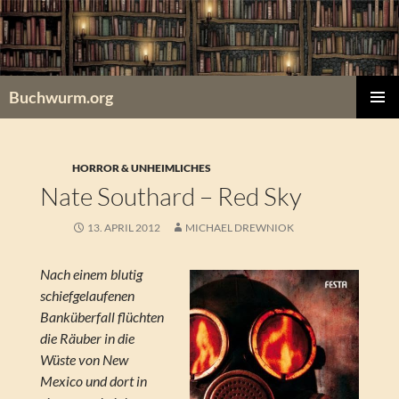
Zum
Inhalt
springen
Buchwurm.org
PRIMÄR
MENÜ
HORROR & UNHEIMLICHES
Nate Southard – Red Sky
13. APRIL 2012
MICHAEL DREWNIOK
Nach einem blutig
schiefgelaufenen
Banküberfall flüchten
die Räuber in die
Wüste von New
Mexico und dort in