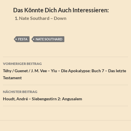
Das Könnte Dich Auch Interessieren:
Nate Southard – Down
FESTA
NATE SOUTHARD
Beitragsnavigation
VORHERIGER BEITRAG
Téhy / Guenet / J. M. Vee – Yiu – Die Apokalypse: Buch 7 – Das letzte
Testament
NÄCHSTER BEITRAG
Houdt, André – Siebengestirn 2: Angusalem