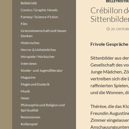
BELLETRISTI
Belletristik
Crébillon d
Comics / Graphic Novels
Sittenbilde
Fantasy / Science-Fiction
Film
20. OKTOB
Grenzwissenschaft und Neues
Denken
Historisches
Frivole Gespräche
Horror & Unheimliches
Hörspiele / Hörbücher
Sittenbilder aus de
Interviews
Gesellschaft des vo
Kinder- und Jugendliteratur
Junge Mädchen, Zög
Magazine
vertreiben sich die 
Magie und Esoterik
raffinierten Spiele
Musik
und die Wonnen, di
News
Philosophie und Religion und
Thérèse, die das Klo
Spiritualität
Freundin Augustine,
Rezensionen
Zimmer eingelassen 
Rollenspiel
Anschauungsunterri