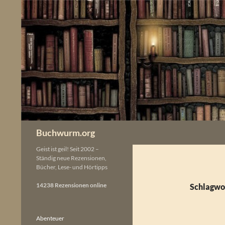
Zum
Inhalt
springen
Buchwurm.org
Geist ist geil! Seit 2002 –
Ständig neue Rezensionen,
Bücher, Lese- und Hörtipps
14238 Rezensionen online
Schlagwor
Abenteuer