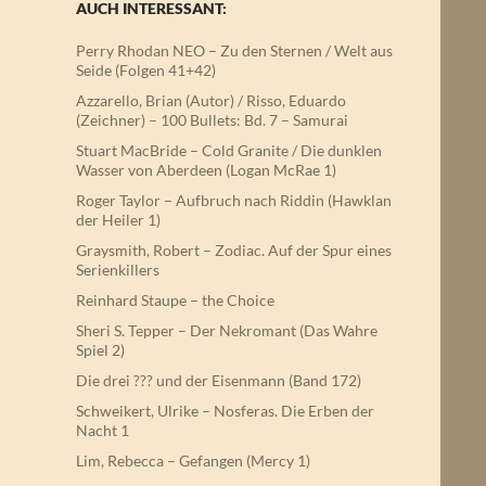
AUCH INTERESSANT:
Perry Rhodan NEO – Zu den Sternen / Welt aus
Seide (Folgen 41+42)
Azzarello, Brian (Autor) / Risso, Eduardo
(Zeichner) – 100 Bullets: Bd. 7 – Samurai
Stuart MacBride – Cold Granite / Die dunklen
Wasser von Aberdeen (Logan McRae 1)
Roger Taylor – Aufbruch nach Riddin (Hawklan
der Heiler 1)
Graysmith, Robert – Zodiac. Auf der Spur eines
Serienkillers
Reinhard Staupe – the Choice
Sheri S. Tepper – Der Nekromant (Das Wahre
Spiel 2)
Die drei ??? und der Eisenmann (Band 172)
Schweikert, Ulrike – Nosferas. Die Erben der
Nacht 1
Lim, Rebecca – Gefangen (Mercy 1)