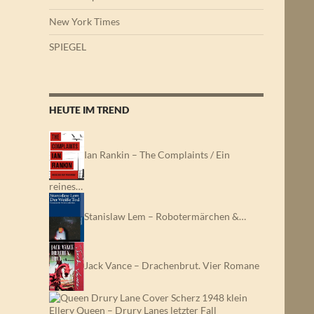
New York Times
SPIEGEL
HEUTE IM TREND
Ian Rankin – The Complaints / Ein
reines…
Stanislaw Lem – Robotermärchen &…
Jack Vance – Drachenbrut. Vier Romane
Ellery Queen – Drury Lanes letzter Fall