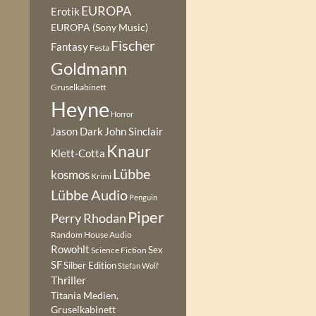
EUROPA
Erotik
EUROPA (Sony Music)
Fischer
Fantasy
Festa
Goldmann
Gruselkabinett
Heyne
Horror
Jason Dark
John Sinclair
Knaur
Klett-Cotta
Lübbe
kosmos
Krimi
Lübbe Audio
Penguin
Piper
Perry Rhodan
Random House Audio
Rowohlt
Sex
Science Fiction
SF
Silber Edition
Stefan Wolf
Thriller
Titania Medien,
Gruselkabinett