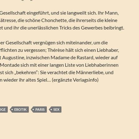
Gesellschaft eingeführt, und sie langweilt sich. Ihr Mann,
ätresse, die schöne Chonchette, die ihrerseits die kleine
t und ihr die unerlässlichen Tricks des Gewerbes beibringt.
er Gesellschaft vergnügen sich miteinander, um die
Pflichten zu vergessen; Thérèse hält sich einen Liebhaber,
 Augustine, inzwischen Madame de Rastard, wieder auf
 Montade sich mit einer langen Liste von Liebhaberinnen
sst sich „bekehren“: Sie verachtet die Männerliebe, und
n wieder ihr altes Spiel… (ergänzte Verlagsinfo)
ere (zugeschrieben): Sittenbilder unserer Zeit. Frivole Gespräc
OGE
EROTIK
PARIS
SEX