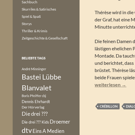
Sachbuch
Skurriles & Satirisches
Thérèse wird in die 
Spiel & Spaß
der Graf, hat eine M
Storys
Minutte unterrichte
Thriller & Krimis
Zeitgeschichte & Gesellschaft
Die feinen Damen d
lästigen ehelichen 
Montade. Da taucht
BELIEBTE TAGS
und berichtet, dass
André Minninger
brüstet. Thérèse lä
Bastei Lübbe
beide Frauen spiele
Crébillon der Jüng
weiterlesen
→
Blanvalet
Boris Pfeiffer
cbj
Dennis Ehrhardt
CRÉBILLON
DIAL
Der Hörverlag
Die drei ???
Droemer
Die drei ??? Kids
dtv
Eins A Medien