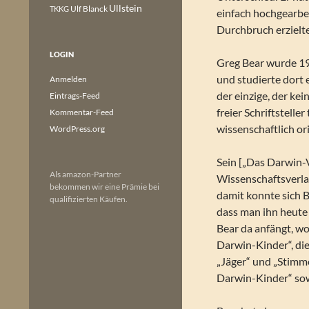
Ullstein
Ulf Blanck
TKKG
einfach hochgearbei
Durchbruch erzielt
LOGIN
Greg Bear wurde 19
und studierte dort 
Anmelden
der einzige, der ke
Eintrags-Feed
freier Schriftstelle
Kommentar-Feed
wissenschaftlich or
WordPress.org
Sein [„Das Darwin-V
Als amazon-Partner
Wissenschaftsverlag
bekommen wir eine Prämie bei
damit konnte sich 
qualifizierten Käufen.
dass man ihn heute 
Bear da anfängt, wo
Darwin-Kinder“, di
„Jäger“ und „Stimm
Darwin-Kinder“ sow