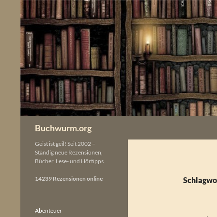
Zum
Inhalt
springen
Buchwurm.org
Geist ist geil! Seit 2002 –
Ständig neue Rezensionen,
Bücher, Lese- und Hörtipps
14239 Rezensionen online
Schlagwor
Abenteuer