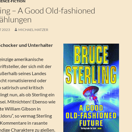
IENCE-FICTION
ling – A Good Old-fashioned
zählungen
T 2023
MICHAEL MATZER
 Schocker und Unterhalter
r einzige amerikanische
iftsteller, der sich mit der
außerhalb seines Landes
icht romatisierend oder
 satirisch und kritisch
ingt nun, als ob Sterling ein
sei. Mitnichten! Ebenso wie
te William Gibson in
„Idoru“, so vermag Sterling
 Kommentare in rasante
dige Charaktere zu gießen.