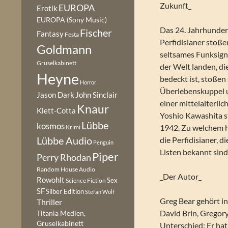
Zukunft_
EUROPA
Erotik
EUROPA (Sony Music)
Das 24. Jahrhunder
Fischer
Fantasy
Festa
Perfidisianer stoße
Goldmann
seltsames Funksigna
Gruselkabinett
der Welt landen, di
Heyne
bedeckt ist, stoßen 
Horror
Überlebenskuppel u
Jason Dark
John Sinclair
einer mittelalterli
Knaur
Klett-Cotta
Yoshio Kawashita 
Lübbe
kosmos
1942. Zu welchem h
Krimi
Lübbe Audio
die Perfidisianer, di
Penguin
Listen bekannt sin
Piper
Perry Rhodan
Random House Audio
_Der Autor_
Rowohlt
Sex
Science Fiction
SF
Silber Edition
Stefan Wolf
Greg Bear gehört in
Thriller
David Brin, Gregory
Titania Medien,
Gruselkabinett
Unterschied: Er hat