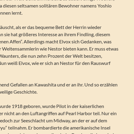
a diesen seltsamen solitären Bewohner namens Yoshio
nnen lernt.
täuscht, als er das bequeme Bett der Herrin wieder
n sie hat größeres Interesse an ihrem Findling, diesem
enen Affen“. Allerdings macht Elvox sich Gedanken, was
er Weltensammlerin wie Nestor bieten kann. Er muss etwas
Waunters, die nun zehn Prozent der Welt besitzen,
un weiß Elvox, wie er sich an Nestor für den Rauswurf
end Gefallen an Kawashita und er an ihr. Und so erzählen
weilige Geschichte.
urde 1918 geboren, wurde Pilot in der kaiserlichen
r nicht an den Luftangriffen auf Pearl Harbor teil. Nur ein
jedoch zur Seeschlacht um Midway, an der er auf dem
yu“ teilnahm. Er bombardierte die amerikanische Insel