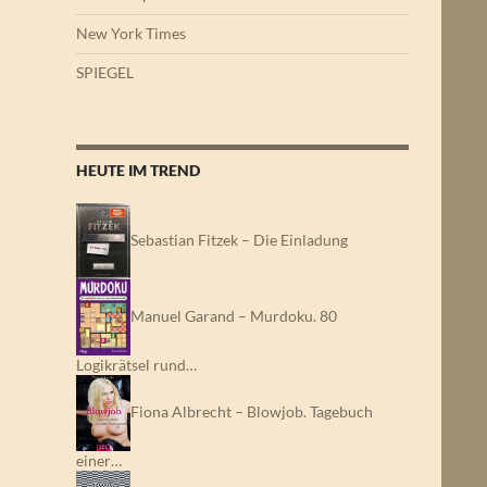
New York Times
SPIEGEL
HEUTE IM TREND
Sebastian Fitzek – Die Einladung
Manuel Garand – Murdoku. 80
Logikrätsel rund…
Fiona Albrecht – Blowjob. Tagebuch
einer…