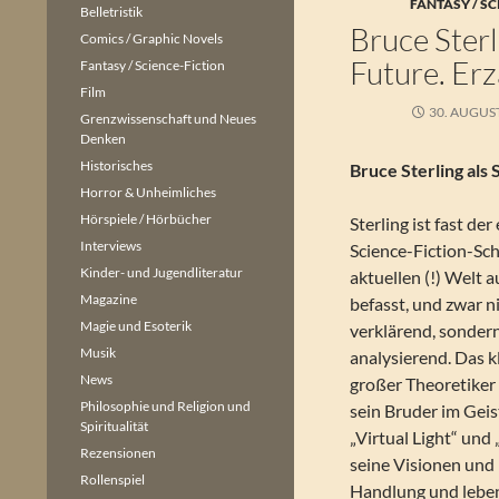
FANTASY / SC
Belletristik
Bruce Ster
Comics / Graphic Novels
Future. Er
Fantasy / Science-Fiction
Film
30. AUGUS
Grenzwissenschaft und Neues
Denken
Historisches
Bruce Sterling als
Horror & Unheimliches
Hörspiele / Hörbücher
Sterling ist fast de
Interviews
Science-Fiction-Schr
Kinder- und Jugendliteratur
aktuellen (!) Welt 
Magazine
befasst, und zwar n
Magie und Esoterik
verklärend, sondern
Musik
analysierend. Das kl
News
großer Theoretiker 
Philosophie und Religion und
sein Bruder im Geis
Spiritualität
„Virtual Light“ und 
Rezensionen
seine Visionen und
Rollenspiel
Handlung und leben