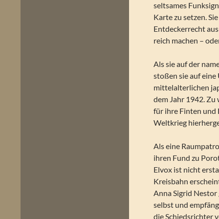
seltsames Funksignal
Karte zu setzen. Si
Entdeckerrecht ausü
reich machen – ode
Als sie auf der nam
stoßen sie auf eine
mittelalterlichen 
dem Jahr 1942. Zu w
für ihre Finten und
Weltkrieg hierherg
Als eine Raumpatrou
ihren Fund zu Poro
Elvox ist nicht erst
Kreisbahn erscheint
Anna Sigrid Nestor 
selbst und empfängt
die Schiedsrichter