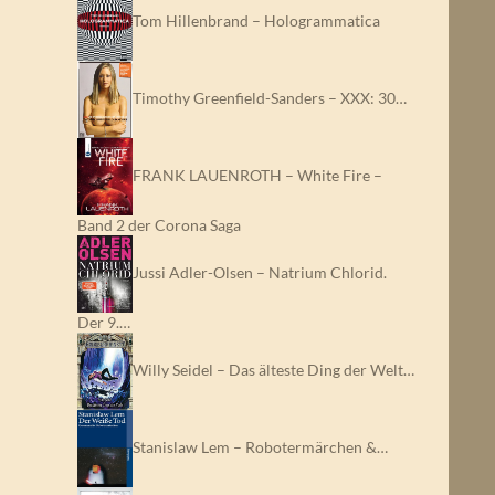
Tom Hillenbrand – Hologrammatica
Timothy Greenfield-Sanders – XXX: 30…
FRANK LAUENROTH – White Fire –
Band 2 der Corona Saga
Jussi Adler-Olsen – Natrium Chlorid.
Der 9.…
Willy Seidel – Das älteste Ding der Welt…
Stanislaw Lem – Robotermärchen &…