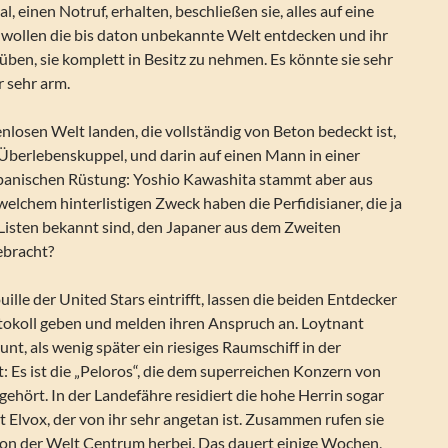
, einen Notruf, erhalten, beschließen sie, alles auf eine
e wollen die bis daton unbekannte Welt entdecken und ihr
ben, sie komplett in Besitz zu nehmen. Es könnte sie sehr
r sehr arm.
enlosen Welt landen, die vollständig von Beton bedeckt ist,
 Überlebenskuppel, und darin auf einen Mann in einer
japanischen Rüstung: Yoshio Kawashita stammt aber aus
elchem hinterlistigen Zweck haben die Perfidisianer, die ja
 Listen bekannt sind, den Japaner aus dem Zweiten
ebracht?
ille der United Stars eintrifft, lassen die beiden Entdecker
tokoll geben und melden ihren Anspruch an. Loytnant
aunt, als wenig später ein riesiges Raumschiff in der
: Es ist die „Peloros“, die dem superreichen Konzern von
gehört. In der Landefähre residiert die hohe Herrin sogar
 Elvox, der von ihr sehr angetan ist. Zusammen rufen sie
 von der Welt Centrum herbei. Das dauert einige Wochen,