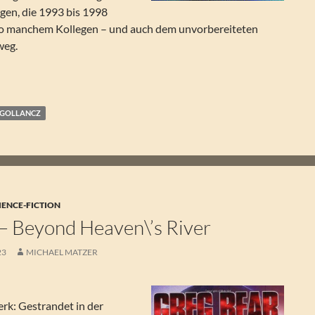
gen, die 1993 bis 1998
 so manchem Kollegen – und auch dem unvorbereiteten
weg.
 Good Old-fashioned Future. Erzählungen
GOLLANCZ
IENCE-FICTION
 – Beyond Heaven\’s River
23
MICHAEL MATZER
rk: Gestrandet in der