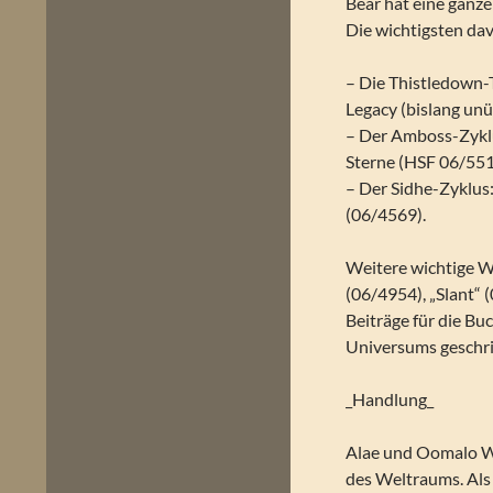
Bear hat eine ganze
Die wichtigsten dav
– Die Thistledown-
Legacy (bislang unü
– Der Amboss-Zykl
Sterne (HSF 06/551
– Der Sidhe-Zyklus
(06/4569).
Weitere wichtige W
(06/4954), „Slant“
Beiträge für die Bu
Universums geschr
_Handlung_
Alae und Oomalo Wa
des Weltraums. Als 