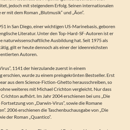
tet, jedoch mit steigendem Erfolg. Seinen internationalen
e er mit dem Roman „Blutmusik“ und „Äon“.
51 in San Diego, einer wichtigen US-Marinebasis, geboren
englische Literatur. Unter den Top-Hard-SF-Autoren ist er
ine naturwissenschaftliche Ausbildung hat. Seit 1975 als
r tätig, gilt er heute dennoch als einer der ideenreichsten
ientierten Autoren.
irus“, 1141 der hierzulande zuerst in einem
 erschien, wurde zu einem preisgekrönten Bestseller. Erst
Bear aus dem Science-Fiction-Ghetto herausschreiben, so
ohne weiteres mit Michael Crichton vergleicht. Nur dass
 Crichton aufhört. Im Jahr 2004 erschienen bei uns „Die
e Fortsetzung von „Darwin-Virus“, sowie die Romane
en“. 2006 erschienen die Taschenbuchausgabe von „Die
ie der Roman „Quantico“.