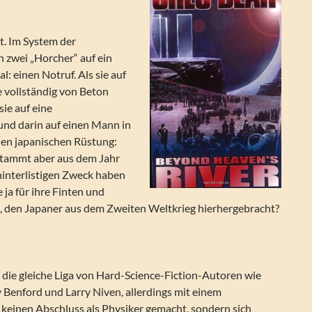
t. Im System der
n zwei „Horcher“ auf ein
l: einen Notruf. Als sie auf
e vollständig von Beton
sie auf eine
nd darin auf einen Mann in
chen japanischen Rüstung:
stammt aber aus dem Jahr
interlistigen Zweck haben
e ja für ihre Finten und
d, den Japaner aus dem Zweiten Weltkrieg hierhergebracht?
 die gleiche Liga von Hard-Science-Fiction-Autoren wie
 Benford und Larry Niven, allerdings mit einem
 keinen Abschluss als Physiker gemacht, sondern sich