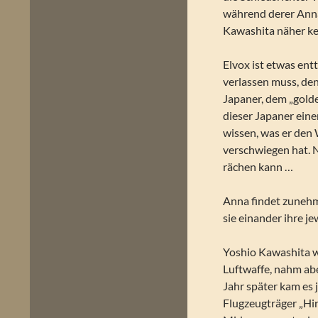
während derer Ann
Kawashita näher ke
Elvox ist etwas ent
verlassen muss, den
Japaner, dem „gold
dieser Japaner ein
wissen, was er den 
verschwiegen hat. N
rächen kann …
Anna findet zunehm
sie einander ihre je
Yoshio Kawashita w
Luftwaffe, nahm abe
Jahr später kam es 
Flugzeugträger „Hir