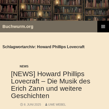
Zum
Inhalt
springen
Buchwurm.org
PRIMÄR
MENÜ
Schlagwortarchiv: Howard Phillips Lovecraft
NEWS
[NEWS] Howard Phillips
Lovecraft – Die Musik des
Erich Zann und weitere
Geschichten
8. JUNI 2025
UWE WEBEL