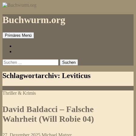
Zum
Inhalt
springen
Buchwurm.org
Primäres Menü
Impressum
Kontakt
Suchen
nach:
Schlagwortarchiv: Leviticus
Thriller & Krimis
David Baldacci – Falsche
Wahrheit (Will Robie 04)
27. Dezember 2025
Michael Matzer