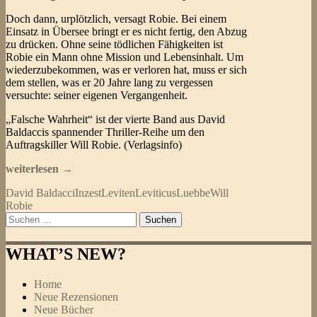
Doch dann, urplötzlich, versagt Robie. Bei einem
Einsatz in Übersee bringt er es nicht fertig, den Abzug
zu drücken. Ohne seine tödlichen Fähigkeiten ist
Robie ein Mann ohne Mission und Lebensinhalt. Um
wiederzubekommen, was er verloren hat, muss er sich
dem stellen, was er 20 Jahre lang zu vergessen
versuchte: seiner eigenen Vergangenheit.
„Falsche Wahrheit“ ist der vierte Band aus David
Baldaccis spannender Thriller-Reihe um den
Auftragskiller Will Robie. (Verlagsinfo)
David
weiterlesen
→
Baldacci
David Baldacci
Inzest
Leviten
Leviticus
Luebbe
Will
–
Robie
Falsche
Suchen
Wahrheit
nach:
(Will
Robie
WHAT’S NEW?
04)
Home
Neue Rezensionen
Neue Bücher