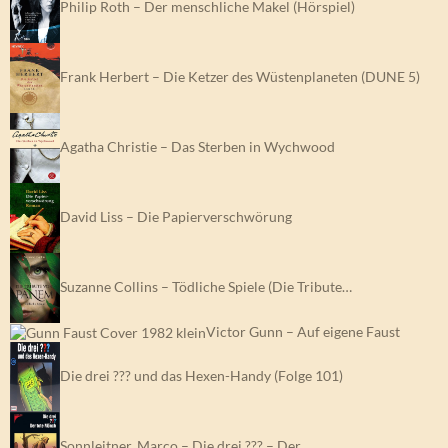
Philip Roth – Der menschliche Makel (Hörspiel)
Frank Herbert – Die Ketzer des Wüstenplaneten (DUNE 5)
Agatha Christie – Das Sterben in Wychwood
David Liss – Die Papierverschwörung
Suzanne Collins – Tödliche Spiele (Die Tribute…
Victor Gunn – Auf eigene Faust
Die drei ??? und das Hexen-Handy (Folge 101)
Sonnleitner, Marco – Die drei ??? – Der…