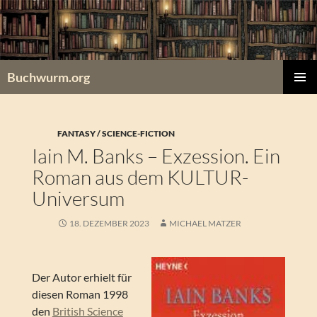
Zum
Inhalt
springen
Buchwurm.org
PRIMÄR
MENÜ
FANTASY / SCIENCE-FICTION
Iain M. Banks – Exzession. Ein
Roman aus dem KULTUR-
Universum
18. DEZEMBER 2023
MICHAEL MATZER
Der Autor erhielt für
diesen Roman 1998
den
British Science