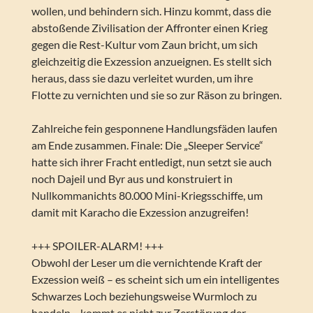
wollen, und behindern sich. Hinzu kommt, dass die
abstoßende Zivilisation der Affronter einen Krieg
gegen die Rest-Kultur vom Zaun bricht, um sich
gleichzeitig die Exzession anzueignen. Es stellt sich
heraus, dass sie dazu verleitet wurden, um ihre
Flotte zu vernichten und sie so zur Räson zu bringen.
Zahlreiche fein gesponnene Handlungsfäden laufen
am Ende zusammen. Finale: Die „Sleeper Service“
hatte sich ihrer Fracht entledigt, nun setzt sie auch
noch Dajeil und Byr aus und konstruiert in
Nullkommanichts 80.000 Mini-Kriegsschiffe, um
damit mit Karacho die Exzession anzugreifen!
+++ SPOILER-ALARM! +++
Obwohl der Leser um die vernichtende Kraft der
Exzession weiß – es scheint sich um ein intelligentes
Schwarzes Loch beziehungsweise Wurmloch zu
handeln -, kommt es nicht zur Zerstörung der