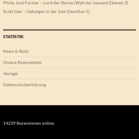
Philip José Farmer – Lord der Sterne (Welt der tausend Ebenen 3)
Scott Gier – Gefangen in der Zeit (Genellan 5)
STATISTIK
News & Rezis
Unsere Rezensenten
Verlage
Datenschutzerklärung
14239 Rezensionen online