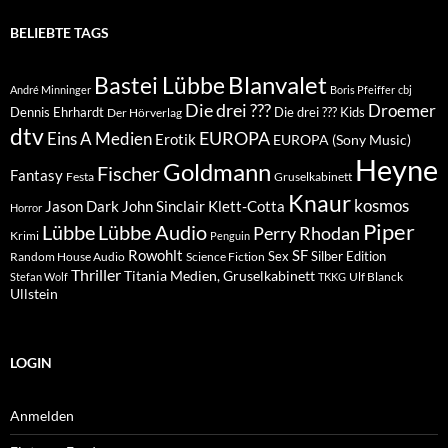
BELIEBTE TAGS
Blanvalet
Bastei Lübbe
André Minninger
Boris Pfeiffer
cbj
Die drei ???
Droemer
Dennis Ehrhardt
Die drei ??? Kids
Der Hörverlag
dtv
EUROPA
Eins A Medien
Erotik
EUROPA (Sony Music)
Heyne
Goldmann
Fischer
Fantasy
Festa
Gruselkabinett
Knaur
kosmos
Klett-Cotta
Jason Dark
John Sinclair
Horror
Piper
Lübbe Audio
Lübbe
Perry Rhodan
Krimi
Penguin
Rowohlt
SF
Sex
Silber Edition
Random House Audio
Science Fiction
Thriller
Titania Medien, Gruselkabinett
Ulf Blanck
Stefan Wolf
TKKG
Ullstein
LOGIN
Anmelden