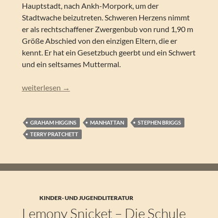
Hauptstadt, nach Ankh-Morpork, um der
Stadtwache beizutreten. Schweren Herzens nimmt
er als rechtschaffener Zwergenbub von rund 1,90 m
Größe Abschied von den einzigen Eltern, die er
kennt. Er hat ein Gesetzbuch geerbt und ein Schwert
und ein seltsames Muttermal.
Terry Pratchett, Graham Higgins, Stephen Briggs – Wache
weiterlesen
→
GRAHAM HIGGINS
MANHATTAN
STEPHEN BRIGGS
TERRY PRATCHETT
KINDER- UND JUGENDLITERATUR
Lemony Snicket – Die Schule