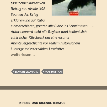
fädelt einen lukrativen
Betrug ein. Als die USA
Spanien den Krieg
erklären und auf Kuba
einmarschieren, geraten alle Pläne ins Schwimmen … –
Autor Leonard zieht alle Register (und bedient sich
zahlreicher Klischees), um eine rasante
Abenteuergeschichte vor realem historischem
Hintergrund zu erzählen: Lesefutter.
Elmore Leonard – Cuba Libre
weiterlesen
→
ELMORE LEONARD
MANHATTAN
KINDER- UND JUGENDLITERATUR