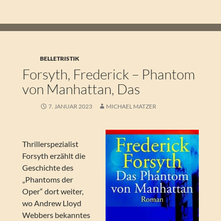
BELLETRISTIK
Forsyth, Frederick – Phantom
von Manhattan, Das
7. JANUAR 2023
MICHAEL MATZER
Thrillerspezialist
Forsyth erzählt die
Geschichte des
„Phantoms der
Oper“ dort weiter,
wo Andrew Lloyd
Webbers bekanntes