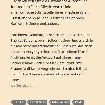
Gedanken befragte die australische Autorin und
Journalistin Fiona Giles in erster Linie
amerikanische Schriftstellerinnen wie Jane Yolen,
Künstlerinnen wie Jenny Holzer, Lesbierinnen,
Karikaturistinnen und andere.
Ihre Ideen, Gedichte, Geschichten und Bilder zum
Thema „Selberhaben – Selbermachen“ finden sich in
diesem recht unterschiedlichen Lesebuch, das aber
meistens Vergnügen bereitet (auch einem Mann).
Nicht immer ist die Antwort auf obige Frage
vorhersehbar. Doch eines ist klar: Freud irrte.
Frauen fehlt keineswegs ein bestimmtes Teil des
männlichen Universums – sie können mit und
ohne…
Fiona Giles (Hrsg.) – Mann für einen Tag. Erzählungen
weiterlesen
→
EROTIK
FIONA GILES
MANHATTAN
PENIS