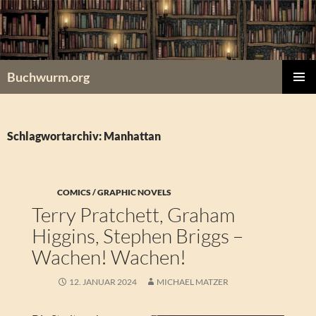
Zum
Inhalt
springen
Buchwurm.org
PRIMÄR
MENÜ
Schlagwortarchiv: Manhattan
COMICS / GRAPHIC NOVELS
Terry Pratchett, Graham
Higgins, Stephen Briggs –
Wachen! Wachen!
12. JANUAR 2024
MICHAEL MATZER