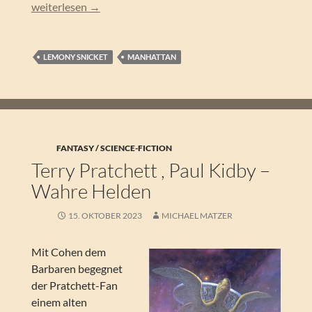
Lemony Snicket – Die Schule des Schreckens (Eine Reihe bet
weiterlesen
→
LEMONY SNICKET
MANHATTAN
FANTASY / SCIENCE-FICTION
Terry Pratchett , Paul Kidby –
Wahre Helden
15. OKTOBER 2023
MICHAEL MATZER
Mit Cohen dem
Barbaren begegnet
der Pratchett-Fan
einem alten