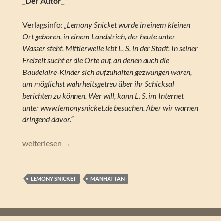
_Der Autor_
Verlagsinfo:
„Lemony Snicket wurde in einem kleinen
Ort geboren, in einem Landstrich, der heute unter
Wasser steht. Mittlerweile lebt L. S. in der Stadt. In seiner
Freizeit sucht er die Orte auf, an denen auch die
Baudelaire-Kinder sich aufzuhalten gezwungen waren,
um möglichst wahrheitsgetreu über ihr Schicksal
berichten zu können. Wer will, kann L. S. im Internet
unter www.lemonysnicket.de besuchen. Aber wir warnen
dringend davor.“
Lemony Snicket – Das Haus der Schlangen (Eine Reihe betrü
weiterlesen
→
LEMONY SNICKET
MANHATTAN