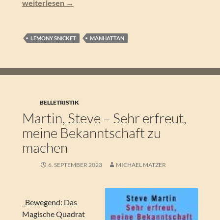
Lemony Snicket – Der schreckliche Anfang (Eine Reihe be
weiterlesen
→
LEMONY SNICKET
MANHATTAN
BELLETRISTIK
Martin, Steve – Sehr erfreut,
meine Bekanntschaft zu
machen
6. SEPTEMBER 2023
MICHAEL MATZER
_Bewegend: Das
Magische Quadrat