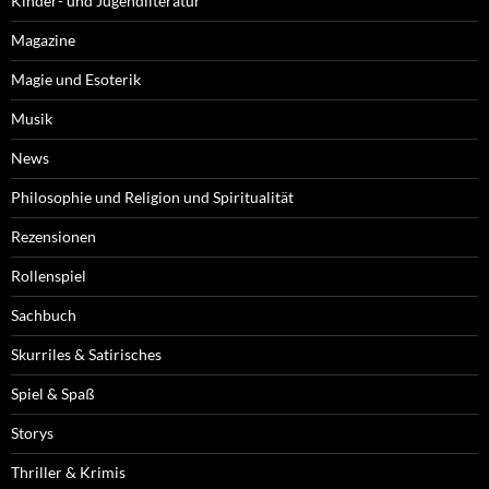
Kinder- und Jugendliteratur
Magazine
Magie und Esoterik
Musik
News
Philosophie und Religion und Spiritualität
Rezensionen
Rollenspiel
Sachbuch
Skurriles & Satirisches
Spiel & Spaß
Storys
Thriller & Krimis