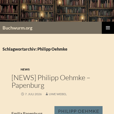
Zum
Inhalt
springen
Buchwurm.org
PRIMÄR
MENÜ
Schlagwortarchiv: Philipp Oehmke
NEWS
[NEWS] Philipp Oehmke –
Papenburg
7. JULI 2026
UWE WEBEL
Emilia Papenburg