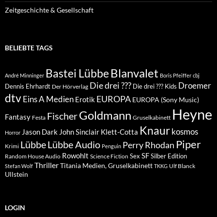
Zeitgeschichte & Gesellschaft
BELIEBTE TAGS
Blanvalet
Bastei Lübbe
André Minninger
Boris Pfeiffer
cbj
Die drei ???
Droemer
Dennis Ehrhardt
Die drei ??? Kids
Der Hörverlag
dtv
EUROPA
Eins A Medien
Erotik
EUROPA (Sony Music)
Heyne
Goldmann
Fischer
Fantasy
Festa
Gruselkabinett
Knaur
kosmos
Klett-Cotta
Jason Dark
John Sinclair
Horror
Piper
Lübbe Audio
Lübbe
Perry Rhodan
Krimi
Penguin
Rowohlt
SF
Sex
Silber Edition
Random House Audio
Science Fiction
Thriller
Titania Medien, Gruselkabinett
Ulf Blanck
Stefan Wolf
TKKG
Ullstein
LOGIN