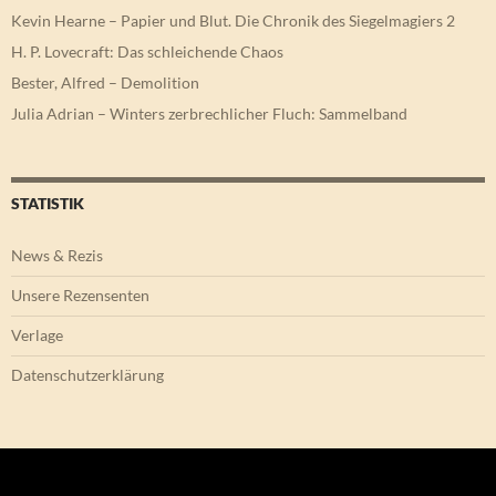
Kevin Hearne – Papier und Blut. Die Chronik des Siegelmagiers 2
H. P. Lovecraft: Das schleichende Chaos
Bester, Alfred – Demolition
Julia Adrian – Winters zerbrechlicher Fluch: Sammelband
STATISTIK
News & Rezis
Unsere Rezensenten
Verlage
Datenschutzerklärung