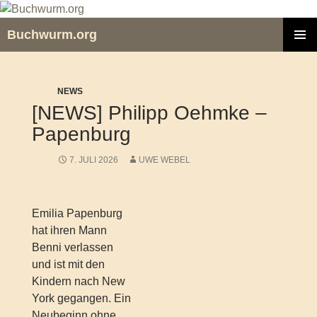
Zum
Inhalt
Buchwurm.org
springen
PRIMÄR
MENÜ
NEWS
[NEWS] Philipp Oehmke –
Papenburg
7. JULI 2026
UWE WEBEL
Emilia Papenburg
hat ihren Mann
Benni verlassen
und ist mit den
Kindern nach New
York gegangen. Ein
Neubeginn ohne