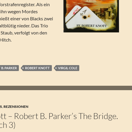
rstrafenregister. Als ein
r ihn wegen Mordes
hießt einer von Blacks zwei
ltblütig nieder. Das Trio
Staub, verfolgt von den
Hitch.
ert B. Parker’s Blackjack. Ein Hitch & Cole Western 8
 B. PARKER
ROBERT KNOTT
VIRGIL COLE
S
,
REZENSIONEN
t – Robert B. Parker’s The Bridge.
ch 3)