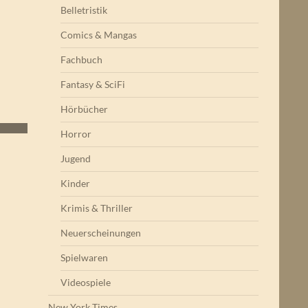
Belletristik
Western 5)
Comics & Mangas
Fachbuch
Fantasy & SciFi
Hörbücher
Horror
Jugend
Kinder
Krimis & Thriller
Neuerscheinungen
Spielwaren
Videospiele
New York Times