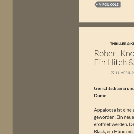
VIRGIL COLE
THRILLER & K
Robert Knot
Ein Hitch 
11. APRIL 
Gerichtsdrama und
Dame
Appaloosa ist eine
geworden. Ein neuer
eröffnet werden. De
Black, ein Hüne mi