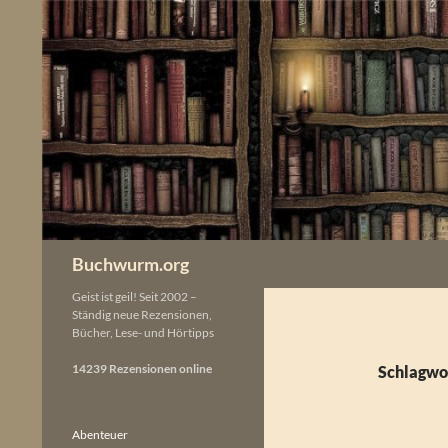
Zum
Inhalt
springen
Buchwurm.org
Geist ist geil! Seit 2002 –
Ständig neue Rezensionen,
Bücher, Lese- und Hörtipps
14239 Rezensionen online
Schlagwor
Abenteuer