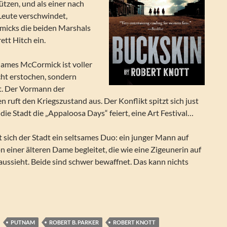
ützen, und als einer nach
Leute verschwindet,
micks die beiden Marshals
ett Hitch ein.
ames McCormick ist voller
cht erstochen, sondern
et. Der Vormann der
uft den Kriegszustand aus. Der Konflikt spitzt sich just
 die Stadt die „Appaloosa Days“ feiert, eine Art Festival…
sich der Stadt ein seltsames Duo: ein junger Mann auf
 einer älteren Dame begleitet, die wie eine Zigeunerin auf
ussieht. Beide sind schwer bewaffnet. Das kann nichts
ert B. Parker’s Buckskin (Hitch & Cole Western 10)
PUTNAM
ROBERT B. PARKER
ROBERT KNOTT