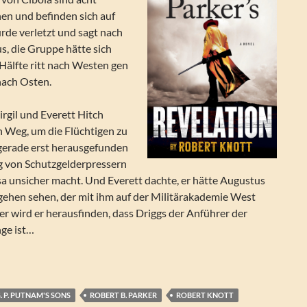
n und befinden sich auf
urde verletzt und sagt nach
s, die Gruppe hätte sich
e Hälfte ritt nach Westen gen
nach Osten.
irgil und Everett Hitch
n Weg, um die Flüchtigen zu
 gerade erst herausgefunden
ng von Schutzgelderpressern
sa unsicher macht. Und Everett dachte, er hätte Augustus
 gehen sehen, der mit ihm auf der Militärakademie West
ter wird er herausfinden, dass Driggs der Anführer der
nge ist…
rt B. Parker’s Revelation. (Ein Hitch-&-Cole-Western 9)
. P. PUTNAM'S SONS
ROBERT B. PARKER
ROBERT KNOTT