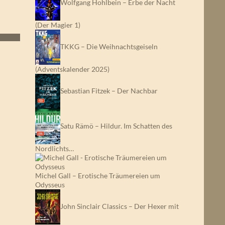
Wolfgang Hohlbein – Erbe der Nacht
(Der Magier 1)
TKKG – Die Weihnachtsgeiseln
(Adventskalender 2025)
Sebastian Fitzek – Der Nachbar
Satu Rämö – Hildur. Im Schatten des
Nordlichts…
Michel Gall – Erotische Träumereien um
Odysseus
John Sinclair Classics – Der Hexer mit