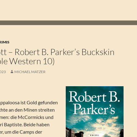
RIMIS
t – Robert B. Parker’s Buckskin
ole Western 10)
2023
MICHAEL MATZER
ppaloosa ist Gold gefunden
hte an den Minen streiten
hmen: die McCormicks und
i Baptiste. Beide haben
r, um die Camps der