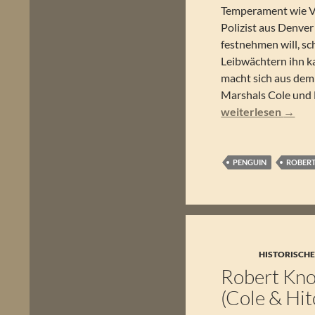
Temperament wie Vo
Polizist aus Denve
festnehmen will, sc
Leibwächtern ihn ka
macht sich aus dem 
Marshals Cole und 
Robert Knott – Rob
weiterlesen
→
PENGUIN
ROBERT
HISTORISCHE
Robert Knot
(Cole & Hit