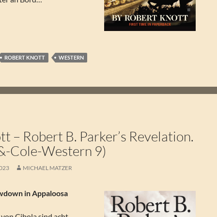
ert B. Parker’s Ironhorse (Ein Virgil-Cole-und-Everett-Hitch-
ROBERT KNOTT
WESTERN
K
t – Robert B. Parker’s Revelation.
-&-Cole-Western 9)
2023
MICHAEL MATZER
wdown in Appaloosa
von Cibola sind acht