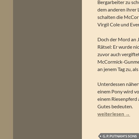
Bergarbeiter zu sch
dem anderen ihrer 
schalten die McCor
Virgil Cole und Ever
Doch der Mord an J
Rätsel: Er wurde ni
zuvor auch vergift
McCormick-Gunmen r
an jenem Tag zu, als
Unterdessen nähert 
einem Pony wird von
einem Riesenpferd a
Gutes bedeuten.
Robert Knott – Rob
weiterlesen
→
G. P. PUTNAM'S SONS