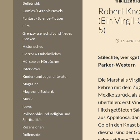
THRILLER & K
Belletristik
Robert Knot
Comics / Graphic Novels
(Ein Virgi
Fantasy / Science-Fiction
Film
5)
Grenzwissenschaft und Neues
Denken
15. APRIL 
Historisches
Horror & Unheimliches
Stilechte, werkge
Hörspiele / Hörbücher
Parker-Western
Interviews
Kinder- und Jugendliteratur
Die Marshalls Virgi
Magazine
kehren mit dem Zug
Magie und Esoterik
Mexiko zurück, als 
Musik
überfallen: erst Vi
News
Hitch getöteten Sa
Philosophie und Religion und
aus Appaloosa, dan
Spiritualität
Cole in den Knast 
Rezensionen
diesmal sind der G
Rollenspiel
seine schönen Töch