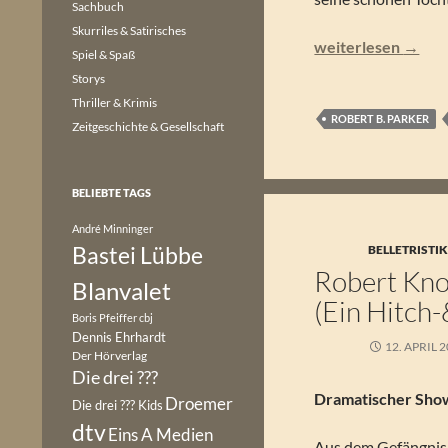
Sachbuch
Skurriles & Satirisches
Robert Knott – Rob
weiterlesen
→
Spiel & Spaß
Storys
Thriller & Krimis
ROBERT B. PARKER
Zeitgeschichte & Gesellschaft
BELIEBTE TAGS
André Minninger
Bastei Lübbe
BELLETRISTI
Robert Knot
Blanvalet
(Ein Hitch
Boris Pfeiffer
cbj
Dennis Ehrhardt
12. APRIL 
Der Hörverlag
Die drei ???
Dramatischer Sho
Droemer
Die drei ??? Kids
dtv
Eins A Medien
Aus dem Gefängnis 