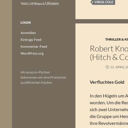
VIRGIL COLE
Ullstein
Ulf Blanck
TKKG
LOGIN
Anmelden
THRILLER & K
Eintrags-Feed
Robert Knot
Kommentar-Feed
WordPress.org
(Hitch & C
12. APRIL 
Als amazon-Partner
bekommen wir eine Prämie bei
Verfluchtes Gold
qualifizierten Käufen.
In den Hügeln um A
worden. Um die Rec
sich zwei Unterne
die Gruppe um Henr
ihre Revolvermänne