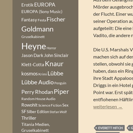
EUROPA
Erotik
Mörder ausgebroche
EUROPA (Sony Music)
der Flucht. Einer w
Fischer
Fantasy
Festa
seiner Operation au
Goldmann
aufgeteilt: Die ein
Vadito, die andere 
Gruselkabinett
Heyne
Horror
Die U.S. Marshals V
Jason Dark
John Sinclair
machen sich auf de
Knaur
stellen, obwohl sie
Klett-Cotta
haben, dass ein Ri
Lübbe
kosmos
Krimi
ihre Stadt Appaloo
Lübbe Audio
Penguin
Driggs in ein Hotel
Piper
Perry Rhodan
Point war. Erst spä
Random House Audio
entflohenen Häftli
Rowohlt
Sex
Science Fiction
Robert Knott – Robe
weiterlesen
→
SF
Silber Edition
Stefan Wolf
Thriller
Titania Medien,
EVERETT HITCH
G
Gruselkabinett