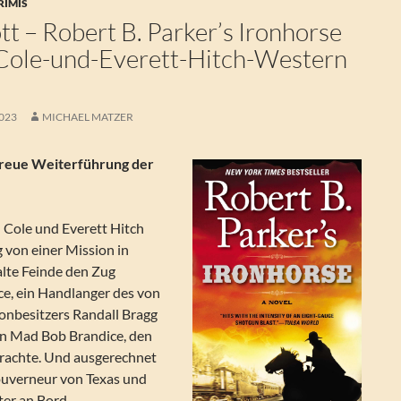
RIMIS
t – Robert B. Parker’s Ironhorse
l-Cole-und-Everett-Hitch-Western
2023
MICHAEL MATZER
treue Weiterführung der
l Cole und Everett Hitch
 von einer Mission in
alte Feinde den Zug
nce, ein Handlanger des von
lonbesitzers Randall Bragg
n Mad Bob Brandice, den
brachte. Und ausgerechnet
ouverneur von Texas und
ter an Bord…