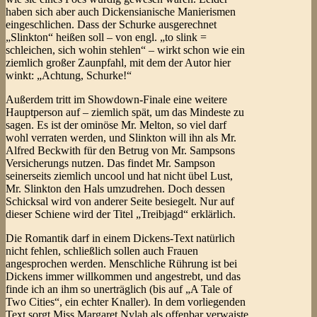
haben sich aber auch Dickensianische Manierismen
eingeschlichen. Dass der Schurke ausgerechnet
„Slinkton“ heißen soll – von engl. „to slink =
schleichen, sich wohin stehlen“ – wirkt schon wie ein
ziemlich großer Zaunpfahl, mit dem der Autor hier
winkt: „Achtung, Schurke!“
Außerdem tritt im Showdown-Finale eine weitere
Hauptperson auf – ziemlich spät, um das Mindeste zu
sagen. Es ist der ominöse Mr. Melton, so viel darf
wohl verraten werden, und Slinkton will ihn als Mr.
Alfred Beckwith für den Betrug von Mr. Sampsons
Versicherungs nutzen. Das findet Mr. Sampson
seinerseits ziemlich uncool und hat nicht übel Lust,
Mr. Slinkton den Hals umzudrehen. Doch dessen
Schicksal wird von anderer Seite besiegelt. Nur auf
dieser Schiene wird der Titel „Treibjagd“ erklärlich.
Die Romantik darf in einem Dickens-Text natürlich
nicht fehlen, schließlich sollen auch Frauen
angesprochen werden. Menschliche Rührung ist bei
Dickens immer willkommen und angestrebt, und das
finde ich an ihm so unerträglich (bis auf „A Tale of
Two Cities“, ein echter Knaller). In dem vorliegenden
Text sorgt Miss Margaret Nylah als offenbar verwaiste