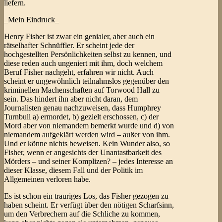
liefern.
_Mein Eindruck_
Henry Fisher ist zwar ein genialer, aber auch ein
rätselhafter Schnüffler. Er scheint jede der
hochgestellten Persönlichkeiten selbst zu kennen, und
diese reden auch ungeniert mit ihm, doch welchem
Beruf Fisher nachgeht, erfahren wir nicht. Auch
scheint er ungewöhnlich teilnahmslos gegenüber den
kriminellen Machenschaften auf Torwood Hall zu
sein. Das hindert ihn aber nicht daran, dem
Journalisten genau nachzuweisen, dass Humphrey
Turnbull a) ermordet, b) gezielt erschossen, c) der
Mord aber von niemandem bemerkt wurde und d) von
niemandem aufgeklärt werden wird – außer von ihm.
Und er könne nichts beweisen. Kein Wunder also, so
Fisher, wenn er angesichts der Unantastbarkeit des
Mörders – und seiner Komplizen? – jedes Interesse an
dieser Klasse, diesem Fall und der Politik im
Allgemeinen verloren habe.
Es ist schon ein trauriges Los, das Fisher gezogen zu
haben scheint. Er verfügt über den nötigen Scharfsinn,
um den Verbrechern auf die Schliche zu kommen,