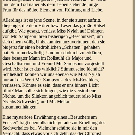
und dem Tod näher als dem Leben stehende junge
Frau für das nötige Element von Rührung und Liebe.
Allerdings ist es jene Szene, in der sie zuerst auftritt,
diejenige, die dem Hörer bzw. Leser das größte Rätsel
aufgibt. Wie gesagt, verlässt Miss Nylah auf Drängen
von Mr. Sampson ihren bisherigen „Beschützer“, um
sich einem völlig Unbekannten anzuvertrauen, den sie
bis jetzt für einen bedrohlichen „Schatten“ gehalten
hat. Sehr merkwürdig. Und nur dadurch zu erklären,
dass besagter Mann im Rollstuhl als Major und
Geschäftsmann und Freund Mr. Sampsons vorgestellt
wird. Aber ist er das wirklich? Stimmt seine Identität?
Schließlich können wir uns ebenso wie Miss Nylah
nur auf das Wort Mr. Sampsons, des Ich-Erzählers,
verlassen. Könnte es sein, dass er uns hinters Licht
führt? Man sollte sich fragen, wie die verstorbene
Nichte, um die Slinkton angeblich trauert (also Miss
Nylahs Schwester), und Mr. Melton
zusammenhängen.
Eine mysteriöse Erwähnung eines „Besuchers am
Fenster“ trägt ebenfalls nicht gerade zur Erhellung des
Sachverhaltes bei. Vielmehr schürte sie in mir den
Verdacht, dass etwas vor sich geht, das der Chronist