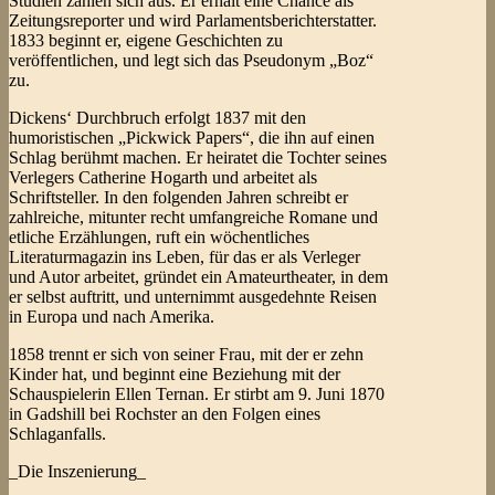
Studien zahlen sich aus. Er erhält eine Chance als
Zeitungsreporter und wird Parlamentsberichterstatter.
1833 beginnt er, eigene Geschichten zu
veröffentlichen, und legt sich das Pseudonym „Boz“
zu.
Dickens‘ Durchbruch erfolgt 1837 mit den
humoristischen „Pickwick Papers“, die ihn auf einen
Schlag berühmt machen. Er heiratet die Tochter seines
Verlegers Catherine Hogarth und arbeitet als
Schriftsteller. In den folgenden Jahren schreibt er
zahlreiche, mitunter recht umfangreiche Romane und
etliche Erzählungen, ruft ein wöchentliches
Literaturmagazin ins Leben, für das er als Verleger
und Autor arbeitet, gründet ein Amateurtheater, in dem
er selbst auftritt, und unternimmt ausgedehnte Reisen
in Europa und nach Amerika.
1858 trennt er sich von seiner Frau, mit der er zehn
Kinder hat, und beginnt eine Beziehung mit der
Schauspielerin Ellen Ternan. Er stirbt am 9. Juni 1870
in Gadshill bei Rochster an den Folgen eines
Schlaganfalls.
_Die Inszenierung_