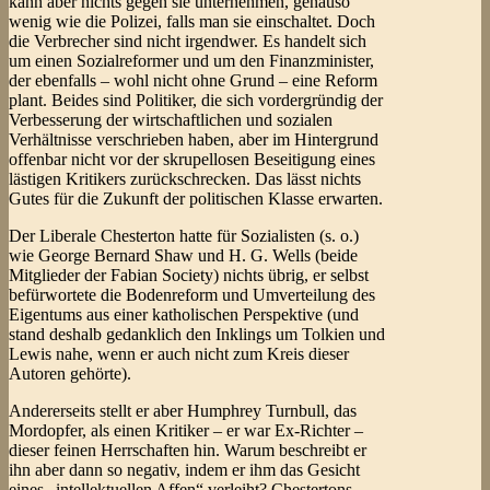
kann aber nichts gegen sie unternehmen, genauso
wenig wie die Polizei, falls man sie einschaltet. Doch
die Verbrecher sind nicht irgendwer. Es handelt sich
um einen Sozialreformer und um den Finanzminister,
der ebenfalls – wohl nicht ohne Grund – eine Reform
plant. Beides sind Politiker, die sich vordergründig der
Verbesserung der wirtschaftlichen und sozialen
Verhältnisse verschrieben haben, aber im Hintergrund
offenbar nicht vor der skrupellosen Beseitigung eines
lästigen Kritikers zurückschrecken. Das lässt nichts
Gutes für die Zukunft der politischen Klasse erwarten.
Der Liberale Chesterton hatte für Sozialisten (s. o.)
wie George Bernard Shaw und H. G. Wells (beide
Mitglieder der Fabian Society) nichts übrig, er selbst
befürwortete die Bodenreform und Umverteilung des
Eigentums aus einer katholischen Perspektive (und
stand deshalb gedanklich den Inklings um Tolkien und
Lewis nahe, wenn er auch nicht zum Kreis dieser
Autoren gehörte).
Andererseits stellt er aber Humphrey Turnbull, das
Mordopfer, als einen Kritiker – er war Ex-Richter –
dieser feinen Herrschaften hin. Warum beschreibt er
ihn aber dann so negativ, indem er ihm das Gesicht
eines „intellektuellen Affen“ verleiht? Chestertons