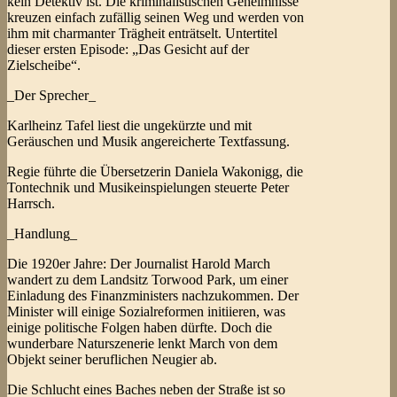
kein Detektiv ist. Die kriminalistischen Geheimnisse
kreuzen einfach zufällig seinen Weg und werden von
ihm mit charmanter Trägheit enträtselt. Untertitel
dieser ersten Episode: „Das Gesicht auf der
Zielscheibe“.
_Der Sprecher_
Karlheinz Tafel liest die ungekürzte und mit
Geräuschen und Musik angereicherte Textfassung.
Regie führte die Übersetzerin Daniela Wakonigg, die
Tontechnik und Musikeinspielungen steuerte Peter
Harrsch.
_Handlung_
Die 1920er Jahre: Der Journalist Harold March
wandert zu dem Landsitz Torwood Park, um einer
Einladung des Finanzministers nachzukommen. Der
Minister will einige Sozialreformen initiieren, was
einige politische Folgen haben dürfte. Doch die
wunderbare Naturszenerie lenkt March von dem
Objekt seiner beruflichen Neugier ab.
Die Schlucht eines Baches neben der Straße ist so