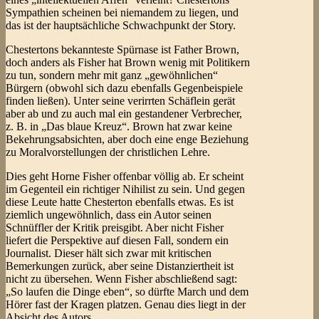
Sympathien scheinen bei niemandem zu liegen, und
das ist der hauptsächliche Schwachpunkt der Story.
Chestertons bekannteste Spürnase ist Father Brown,
doch anders als Fisher hat Brown wenig mit Politikern
zu tun, sondern mehr mit ganz „gewöhnlichen“
Bürgern (obwohl sich dazu ebenfalls Gegenbeispiele
finden ließen). Unter seine verirrten Schäflein gerät
aber ab und zu auch mal ein gestandener Verbrecher,
z. B. in „Das blaue Kreuz“. Brown hat zwar keine
Bekehrungsabsichten, aber doch eine enge Beziehung
zu Moralvorstellungen der christlichen Lehre.
Dies geht Horne Fisher offenbar völlig ab. Er scheint
im Gegenteil ein richtiger Nihilist zu sein. Und gegen
diese Leute hatte Chesterton ebenfalls etwas. Es ist
ziemlich ungewöhnlich, dass ein Autor seinen
Schnüffler der Kritik preisgibt. Aber nicht Fisher
liefert die Perspektive auf diesen Fall, sondern ein
Journalist. Dieser hält sich zwar mit kritischen
Bemerkungen zurück, aber seine Distanziertheit ist
nicht zu übersehen. Wenn Fisher abschließend sagt:
„So laufen die Dinge eben“, so dürfte March und dem
Hörer fast der Kragen platzen. Genau dies liegt in der
Absicht des Autors.