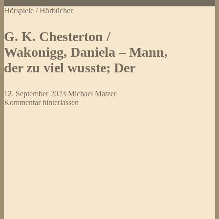
Das
Hörspiele / Hörbücher
Spukhaus.
Inszenierte
Lesung
G. K. Chesterton /
Wakonigg, Daniela – Mann,
der zu viel wusste; Der
12. September 2023
Michael Matzer
Kommentar hinterlassen