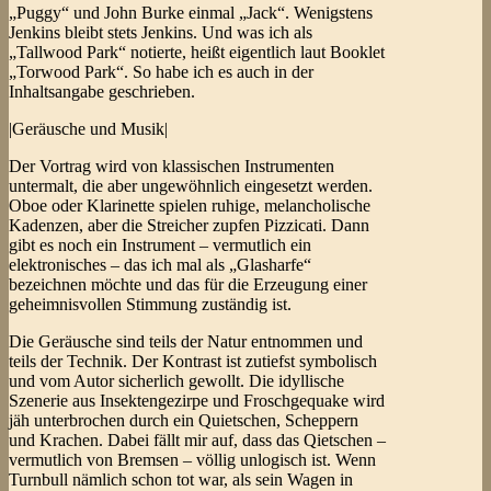
„Puggy“ und John Burke einmal „Jack“. Wenigstens
Jenkins bleibt stets Jenkins. Und was ich als
„Tallwood Park“ notierte, heißt eigentlich laut Booklet
„Torwood Park“. So habe ich es auch in der
Inhaltsangabe geschrieben.
|Geräusche und Musik|
Der Vortrag wird von klassischen Instrumenten
untermalt, die aber ungewöhnlich eingesetzt werden.
Oboe oder Klarinette spielen ruhige, melancholische
Kadenzen, aber die Streicher zupfen Pizzicati. Dann
gibt es noch ein Instrument – vermutlich ein
elektronisches – das ich mal als „Glasharfe“
bezeichnen möchte und das für die Erzeugung einer
geheimnisvollen Stimmung zuständig ist.
Die Geräusche sind teils der Natur entnommen und
teils der Technik. Der Kontrast ist zutiefst symbolisch
und vom Autor sicherlich gewollt. Die idyllische
Szenerie aus Insektengezirpe und Froschgequake wird
jäh unterbrochen durch ein Quietschen, Scheppern
und Krachen. Dabei fällt mir auf, dass das Qietschen –
vermutlich von Bremsen – völlig unlogisch ist. Wenn
Turnbull nämlich schon tot war, als sein Wagen in