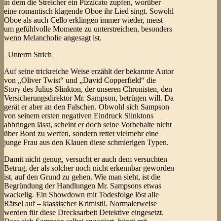
in dem die Streicher ein Pizzicato zupfen, worüber
eine romantisch klagende Oboe ihr Lied singt. Sowohl
Oboe als auch Cello erklingen immer wieder, meist
um gefühlvolle Momente zu unterstreichen, besonders
wenn Melancholie angesagt ist.
_Unterm Strich_
Auf seine trickreiche Weise erzählt der bekannte Autor
von „Oliver Twist“ und „David Copperfield“ die
Story des Julius Slinkton, der unseren Chronisten, den
Versicherungsdirektor Mr. Sampson, betrügen will. Da
gerät er aber an den Falschen. Obwohl sich Sampson
von seinem ersten negativen Eindruck Slinktons
abbringen lässt, scheint er doch seine Vorbehalte nicht
über Bord zu werfen, sondern rettet vielmehr eine
junge Frau aus den Klauen diese schmierigen Typen.
Damit nicht genug, versucht er auch dem versuchten
Betrug, der als solcher noch nicht erkennbar geworden
ist, auf den Grund zu gehen. Wie man sieht, ist die
Begründung der Handlungen Mr. Sampsons etwas
wackelig. Ein Showdown mit Todesfolge löst alle
Rätsel auf – klassischer Krimistil. Normalerweise
werden für diese Drecksarbeit Detektive eingesetzt.