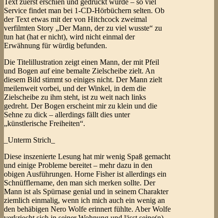
Text zuerst erschien und gedruckt wurde – so viel
Service findet man bei 1-CD-Hörbüchern selten. Ob
der Text etwas mit der von Hitchcock zweimal
verfilmten Story „Der Mann, der zu viel wusste“ zu
tun hat (hat er nicht), wird nicht einmal der
Erwähnung für würdig befunden.
Die Titelillustration zeigt einen Mann, der mit Pfeil
und Bogen auf eine bemalte Zielscheibe zielt. An
diesem Bild stimmt so einiges nicht. Der Mann zielt
meilenweit vorbei, und der Winkel, in dem die
Zielscheibe zu ihm steht, ist zu weit nach links
gedreht. Der Bogen erscheint mir zu klein und die
Sehne zu dick – allerdings fällt dies unter
„künstlerische Freiheiten“.
_Unterm Strich_
Diese inszenierte Lesung hat mir wenig Spaß gemacht
und einige Probleme bereitet – mehr dazu in den
obigen Ausführungen. Horne Fisher ist allerdings ein
Schnüfflername, den man sich merken sollte. Der
Mann ist als Spürnase genial und in seinem Charakter
ziemlich einmalig, wenn ich mich auch ein wenig an
den behäbigen Nero Wolfe erinnert fühlte. Aber Wolfe
verkriecht sich in seiner Wohnung und lässt seine(n)