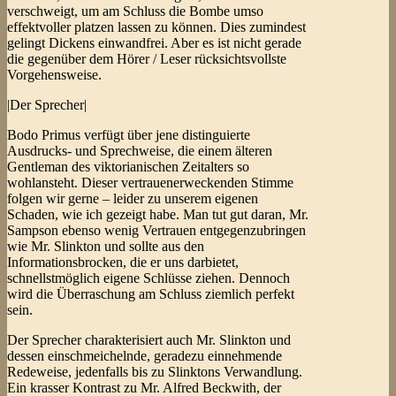
verschweigt, um am Schluss die Bombe umso
effektvoller platzen lassen zu können. Dies zumindest
gelingt Dickens einwandfrei. Aber es ist nicht gerade
die gegenüber dem Hörer / Leser rücksichtsvollste
Vorgehensweise.
|Der Sprecher|
Bodo Primus verfügt über jene distinguierte
Ausdrucks- und Sprechweise, die einem älteren
Gentleman des viktorianischen Zeitalters so
wohlansteht. Dieser vertrauenerweckenden Stimme
folgen wir gerne – leider zu unserem eigenen
Schaden, wie ich gezeigt habe. Man tut gut daran, Mr.
Sampson ebenso wenig Vertrauen entgegenzubringen
wie Mr. Slinkton und sollte aus den
Informationsbrocken, die er uns darbietet,
schnellstmöglich eigene Schlüsse ziehen. Dennoch
wird die Überraschung am Schluss ziemlich perfekt
sein.
Der Sprecher charakterisiert auch Mr. Slinkton und
dessen einschmeichelnde, geradezu einnehmende
Redeweise, jedenfalls bis zu Slinktons Verwandlung.
Ein krasser Kontrast zu Mr. Alfred Beckwith, der