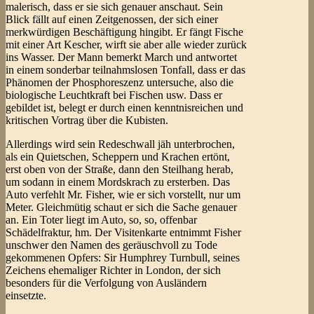
malerisch, dass er sie sich genauer anschaut. Sein
Blick fällt auf einen Zeitgenossen, der sich einer
merkwürdigen Beschäftigung hingibt. Er fängt Fische
mit einer Art Kescher, wirft sie aber alle wieder zurück
ins Wasser. Der Mann bemerkt March und antwortet
in einem sonderbar teilnahmslosen Tonfall, dass er das
Phänomen der Phosphoreszenz untersuche, also die
biologische Leuchtkraft bei Fischen usw. Dass er
gebildet ist, belegt er durch einen kenntnisreichen und
kritischen Vortrag über die Kubisten.
Allerdings wird sein Redeschwall jäh unterbrochen,
als ein Quietschen, Scheppern und Krachen ertönt,
erst oben von der Straße, dann den Steilhang herab,
um sodann in einem Mordskrach zu ersterben. Das
Auto verfehlt Mr. Fisher, wie er sich vorstellt, nur um
Meter. Gleichmütig schaut er sich die Sache genauer
an. Ein Toter liegt im Auto, so, so, offenbar
Schädelfraktur, hm. Der Visitenkarte entnimmt Fisher
unschwer den Namen des geräuschvoll zu Tode
gekommenen Opfers: Sir Humphrey Turnbull, seines
Zeichens ehemaliger Richter in London, der sich
besonders für die Verfolgung von Ausländern
einsetzte.