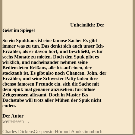
Unheimlich: Der
Geist im Spiegel
So ein Spukhaus ist eine famose Sache: Es gibt
immer was zu tun. Das denkt sich auch unser Ich-
Erzähler, als er davon hört, und beschließt, es für
sechs Monate zu mieten. Doch den Spuk gibt es
wirklich, und nacheinander nehmen seine
Bediensteten Reißaus, alle bis auf einen, der
stocktaub ist. Es gibt also noch Chancen. John, der
Erzähler, und seine Schwester Patty laden ihre
ebenso famosen Freunde ein, sich die Sache mit
dem Spuk mal genauer anzusehen: furchtlose
Zeitgenossen allesamt. Doch in Master B.s
Dachstube will trotz aller Mühen der Spuk nicht
enden.
Der Autor
Charles
weiterlesen
→
Dickens
Charles Dickens
Gespenster
Hörbuch
Spuk
stimmbuch
–