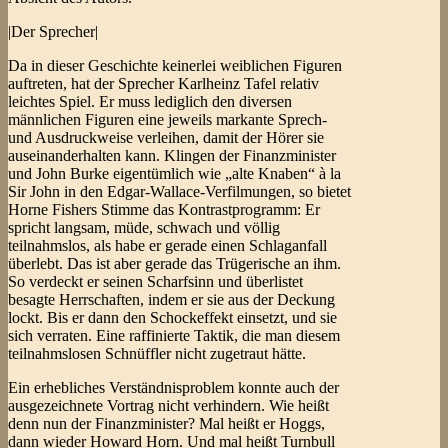
|Der Sprecher|
Da in dieser Geschichte keinerlei weiblichen Figuren
auftreten, hat der Sprecher Karlheinz Tafel relativ
leichtes Spiel. Er muss lediglich den diversen
männlichen Figuren eine jeweils markante Sprech-
und Ausdruckweise verleihen, damit der Hörer sie
auseinanderhalten kann. Klingen der Finanzminister
und John Burke eigentümlich wie „alte Knaben“ à la
Sir John in den Edgar-Wallace-Verfilmungen, so bietet
Horne Fishers Stimme das Kontrastprogramm: Er
spricht langsam, müde, schwach und völlig
teilnahmslos, als habe er gerade einen Schlaganfall
überlebt. Das ist aber gerade das Trügerische an ihm.
So verdeckt er seinen Scharfsinn und überlistet
besagte Herrschaften, indem er sie aus der Deckung
lockt. Bis er dann den Schockeffekt einsetzt, und sie
sich verraten. Eine raffinierte Taktik, die man diesem
teilnahmslosen Schnüffler nicht zugetraut hätte.
Ein erhebliches Verständnisproblem konnte auch der
ausgezeichnete Vortrag nicht verhindern. Wie heißt
denn nun der Finanzminister? Mal heißt er Hoggs,
dann wieder Howard Horn. Und mal heißt Turnbull