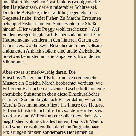
und lästert über seinen Gast Jenkins (wohlgemerkt:
den Hausbesitzer), der ein miserabler Schütze sei.
Doch die Beispiele, die er anführt, legen eher das
Gegenteil nahe, findet Fisher. Zu Marchs Erstaunen
behauptet Fisher dann ein Stück weiter die Straße
hinauf: „Hier wurde Puggy wohl erschossen“. Auf
Schleichwegen begibt sich Fisher sodann nicht zum
Haupteingang, sondern in den hinteren Garten des
Landsitzes, wo die zwei Besucher auf einen seltsam
antiquierten Anblick stoßen: eine uralte Zielscheibe.
So etwas benutzten nur die längst verschwundenen
Viktorianer.
Aber etwas ist merkwürdig daran. Die
Einschusslöcher sind frisch – und sie ergeben ein
Muster: ein Gesicht. March beobachtet verdutzt, wie
Fisher ein Fläschchen aus seiner Tasche holt und eine
chemische Substanz in eben diese Einschusslöcher
schmiert. Sodann begibt sich Fisher dahin, wo auch
Marchs Bestimmungsort liegt: ins Innere des Hauses.
Er benutzt jedoch nicht die Tür, sondern ein Fenster.
Kuck an: eine Waffenkammer voller Gewehre. Was
mag Fisher wohl noch alles finden, fragt sich March.
Und wann er wohl endlich damit anfängt, ein paar
Erklärungen für sein sonderbares Benehmen zu