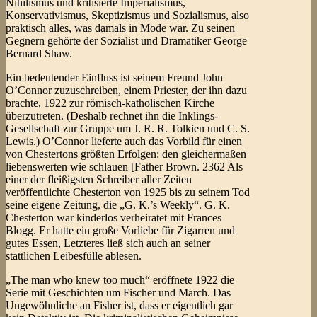
Nihilismus und kritisierte Imperialismus,
Konservativismus, Skeptizismus und Sozialismus, also
praktisch alles, was damals in Mode war. Zu seinen
Gegnern gehörte der Sozialist und Dramatiker George
Bernard Shaw.
Ein bedeutender Einfluss ist seinem Freund John
O’Connor zuzuschreiben, einem Priester, der ihn dazu
brachte, 1922 zur römisch-katholischen Kirche
überzutreten. (Deshalb rechnet ihn die Inklings-
Gesellschaft zur Gruppe um J. R. R. Tolkien und C. S.
Lewis.) O’Connor lieferte auch das Vorbild für einen
von Chestertons größten Erfolgen: den gleichermaßen
liebenswerten wie schlauen [Father Brown. 2362 Als
einer der fleißigsten Schreiber aller Zeiten
veröffentlichte Chesterton von 1925 bis zu seinem Tod
seine eigene Zeitung, die „G. K.’s Weekly“. G. K.
Chesterton war kinderlos verheiratet mit Frances
Blogg. Er hatte ein große Vorliebe für Zigarren und
gutes Essen, Letzteres ließ sich auch an seiner
stattlichen Leibesfülle ablesen.
„The man who knew too much“ eröffnete 1922 die
Serie mit Geschichten um Fischer und March. Das
Ungewöhnliche an Fisher ist, dass er eigentlich gar