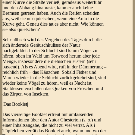
einer Kurve die Straße verließ, geradeaus weiterfuhr
und den Abhang hinabraste, kann er auch keine
Bremsen getreten haben. Auch die Reifen scheiden
aus, weil sie nur quietschen, wenn eine Auto in die
Kurve geht. Genau dies tat es aber nicht. Wie können
sie also quietschen?
Sehr hübsch wird das Vergehen des Tages durch die
sich ändernde Geräuschkulisse der Natur
nachgebildet. In der Schlucht sind kaum Vögel zu
hören, oben im Wald um Torwood herum aber jede
Menge, insbesondere die diebischen Elstern (sehr
passend). Als es Abend wird, ruft in der Dämmerung –
reichlich früh – das Käuzchen. Sobald Fisher und
March wieder in die Schlucht zurückgekehrt sind, sind
wieder keine Vögel zu hören, weil es Nacht ist.
Stattdessen erschallen das Quaken von Fröschen und
das Zirpen von Insekten.
|Das Booklet|
Das vierseitige Booklet erfreut mit umfassenden
Informationen über den Autor Chesterton (s. o.) und
einer Inhaltsangabe, die nicht zu viel verrät. Als i-
Tüpfelchen verrät das Booklet auch, wann und wo der