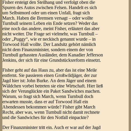
Fisher ersteigt den Steilhang und verfolgt oben die
Spuren des Autos zwischen Felsen. Handelt es sich
um Selbstmord oder um einen Unfall, fragt sich
March. Haben die Bremsen versagt – oder wollte
Turnbull seinem Leben ein Ende setzen? Weder das
eine noch das andere, meint Fisher, erläutert das aber
nicht weiter. Die Frage sei vielmehr, was Turnbull –
oder „Puggy“, wie er neckisch genannt wurde – in
Torwood Hall wollte. Der Landsitz gehört nämlich
nicht dem Finanzminister, sondern einem der von
Turnbull gehassten Ausländer, dem Kanadier Jefferson
Jenkins, der sich für eine Grundstücksreform einsetzt.
Fisher geht auf das Haus zu, aber das ist eine Meile
entfernt. Sie passieren einen Großwildjäger, der zur
Jagd hier ist: John Burke. An dem Jäger und einem
Wäldchen vorbei betreten sie eine Wirtschaft. Hier ließ
sich der Verunglückte ein Paket Sandwiches machen.
Warum, so fragt sich March, wenn Turnbull doch
erwarten musste, dass er auf Torwood Hall ein
Abendessen bekommen würde? Fisher gibt March
Recht, aber was, wenn Turnbull nicht damit rechnete
und die Sandwiches für den Notfall einpackte?
Der Finanzminister tritt ein. Auch er war auf der Jagd