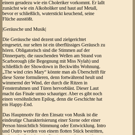
einem geradezu wie ein Choleriker vorkommt. Er lallt
zunächst wie ein Alkoholiker und haut auf Metall,
bevor er schließlich, wuterstickt keuchend, seine
Flüche ausstößt.
|Geräusche und Musik|
Die Geräusche sind dezent und zielgerichtet
eingesetzt, nur selten ist ein überflüssiges Geräusch zu
hören. Obligatorisch sind die Stimmen auf der
Dinnerparty, die rauschenden Wellen am Strand von
Scarborough (die Begegnung mit Miss Nylah) und
schließlich der Showdown in Beckwiths Wohnung.
„The wind cries Mary“ könnte man als Überschrift für
diese Szene formulieren, denn fortwährend heult und
wimmernd der Wind, der durch die Ritzen in
Fensterrahmen und Türen hervorbläst. Dieser Laut
macht das Finale umso schauriger. Aber es gibt noch
einen versöhnlichen Epilog, denn die Geschichte hat
ein Happy-End.
Das Hauptmotiv für den Einsatz von Musik ist die
eindeutige Charakterisierung einer Szene oder einer
Person hinsichtlich Stimmung oder Entwicklung. Intro
und Outro werden von einem flotten Stück bestritten,