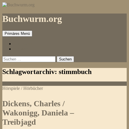
Zum
Inhalt
springen
Buchwurm.org
Primäres Menü
Impressum
Kontakt
Suchen
nach:
Schlagwortarchiv: stimmbuch
Hörspiele / Hörbücher
Dickens, Charles /
Wakonigg, Daniela –
Treibjagd