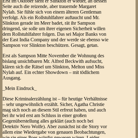
Erst im Oktober sieht er Slinkton er wieder, an dessen
Seite auch die reizende, aber trauernde Margaret
Nylah. Sie fühle sich von einem älteren Gentleman
verfolgt. Als ein Rollstuhlfahrer auftaucht und Mr.
Slinkton gerade im Meer badet, rät ihr Sampson
dringend, sie solle um ihrer eigenen Sicherheit willen
dem Rollstuhlfahrer folgen. Das sei Major Banks von
der East India Company und der werde sie ebenso wie
Sampson vor Slinkton beschützen. Gesagt, getan.
Erst als Sampson Mitte November die Wohnung des
bislang unsichtbaren Mr. Alfred Beckwith aufsucht,
klären sich die Rätsel um Slinkton, Melton und Miss
Nylah auf. Ein echter Showdown – mit tödlichem
Ausgang.
_Mein Eindruck_
Diese Kriminalerzählung ist – für heutige Verhältnisse
– sehr ungewöhnlich erzählt. Sicher, Agatha Christie
mag sich noch an diesem Stil erfreut haben, und auch
bei ihr wird erst am Schluss in einer großen
Gegenüberstellung alles geklärt (auch noch bei
Detektiv Nero Wolfe). Aber zunächst ist die Story vor
allem eine Wiedergabe von genauen Beobachtungen,
wie sie eines Poes würdig gewesen wären. Leider