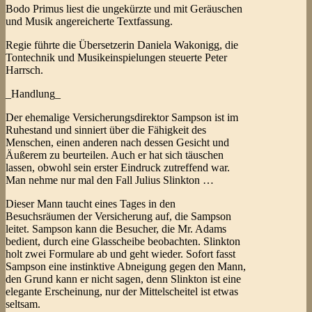
Bodo Primus liest die ungekürzte und mit Geräuschen
und Musik angereicherte Textfassung.
Regie führte die Übersetzerin Daniela Wakonigg, die
Tontechnik und Musikeinspielungen steuerte Peter
Harrsch.
_Handlung_
Der ehemalige Versicherungsdirektor Sampson ist im
Ruhestand und sinniert über die Fähigkeit des
Menschen, einen anderen nach dessen Gesicht und
Äußerem zu beurteilen. Auch er hat sich täuschen
lassen, obwohl sein erster Eindruck zutreffend war.
Man nehme nur mal den Fall Julius Slinkton …
Dieser Mann taucht eines Tages in den
Besuchsräumen der Versicherung auf, die Sampson
leitet. Sampson kann die Besucher, die Mr. Adams
bedient, durch eine Glasscheibe beobachten. Slinkton
holt zwei Formulare ab und geht wieder. Sofort fasst
Sampson eine instinktive Abneigung gegen den Mann,
den Grund kann er nicht sagen, denn Slinkton ist eine
elegante Erscheinung, nur der Mittelscheitel ist etwas
seltsam.