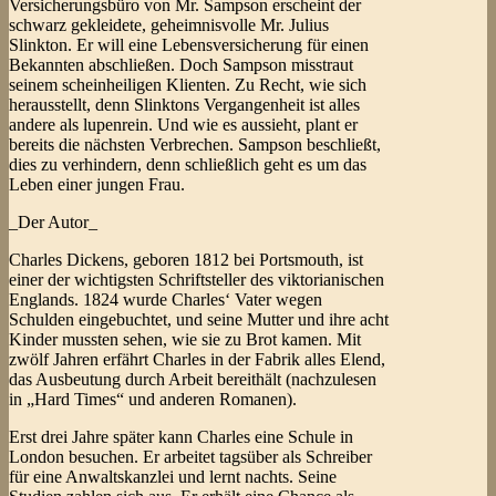
Versicherungsbüro von Mr. Sampson erscheint der
schwarz gekleidete, geheimnisvolle Mr. Julius
Slinkton. Er will eine Lebensversicherung für einen
Bekannten abschließen. Doch Sampson misstraut
seinem scheinheiligen Klienten. Zu Recht, wie sich
herausstellt, denn Slinktons Vergangenheit ist alles
andere als lupenrein. Und wie es aussieht, plant er
bereits die nächsten Verbrechen. Sampson beschließt,
dies zu verhindern, denn schließlich geht es um das
Leben einer jungen Frau.
_Der Autor_
Charles Dickens, geboren 1812 bei Portsmouth, ist
einer der wichtigsten Schriftsteller des viktorianischen
Englands. 1824 wurde Charles‘ Vater wegen
Schulden eingebuchtet, und seine Mutter und ihre acht
Kinder mussten sehen, wie sie zu Brot kamen. Mit
zwölf Jahren erfährt Charles in der Fabrik alles Elend,
das Ausbeutung durch Arbeit bereithält (nachzulesen
in „Hard Times“ und anderen Romanen).
Erst drei Jahre später kann Charles eine Schule in
London besuchen. Er arbeitet tagsüber als Schreiber
für eine Anwaltskanzlei und lernt nachts. Seine