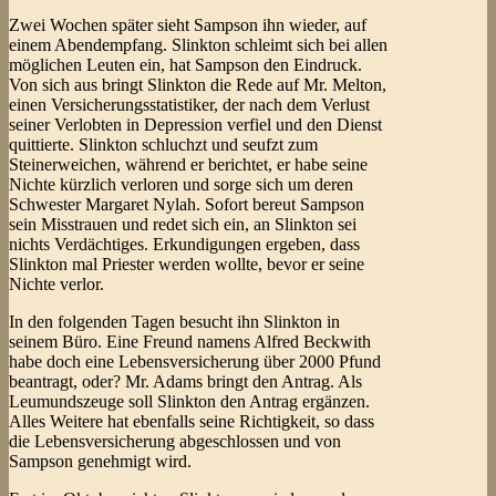
Zwei Wochen später sieht Sampson ihn wieder, auf
einem Abendempfang. Slinkton schleimt sich bei allen
möglichen Leuten ein, hat Sampson den Eindruck.
Von sich aus bringt Slinkton die Rede auf Mr. Melton,
einen Versicherungsstatistiker, der nach dem Verlust
seiner Verlobten in Depression verfiel und den Dienst
quittierte. Slinkton schluchzt und seufzt zum
Steinerweichen, während er berichtet, er habe seine
Nichte kürzlich verloren und sorge sich um deren
Schwester Margaret Nylah. Sofort bereut Sampson
sein Misstrauen und redet sich ein, an Slinkton sei
nichts Verdächtiges. Erkundigungen ergeben, dass
Slinkton mal Priester werden wollte, bevor er seine
Nichte verlor.
In den folgenden Tagen besucht ihn Slinkton in
seinem Büro. Eine Freund namens Alfred Beckwith
habe doch eine Lebensversicherung über 2000 Pfund
beantragt, oder? Mr. Adams bringt den Antrag. Als
Leumundszeuge soll Slinkton den Antrag ergänzen.
Alles Weitere hat ebenfalls seine Richtigkeit, so dass
die Lebensversicherung abgeschlossen und von
Sampson genehmigt wird.