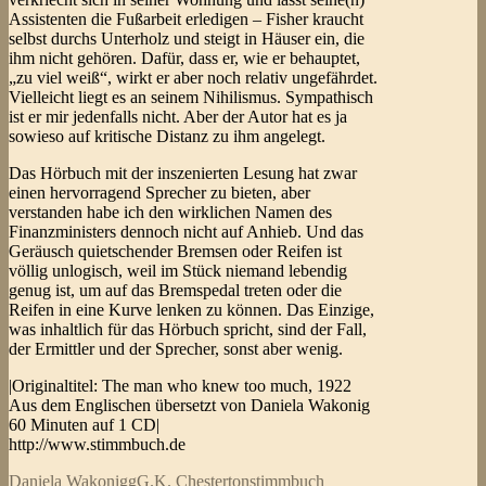
Assistenten die Fußarbeit erledigen – Fisher kraucht
selbst durchs Unterholz und steigt in Häuser ein, die
ihm nicht gehören. Dafür, dass er, wie er behauptet,
„zu viel weiß“, wirkt er aber noch relativ ungefährdet.
Vielleicht liegt es an seinem Nihilismus. Sympathisch
ist er mir jedenfalls nicht. Aber der Autor hat es ja
sowieso auf kritische Distanz zu ihm angelegt.
Das Hörbuch mit der inszenierten Lesung hat zwar
einen hervorragend Sprecher zu bieten, aber
verstanden habe ich den wirklichen Namen des
Finanzministers dennoch nicht auf Anhieb. Und das
Geräusch quietschender Bremsen oder Reifen ist
völlig unlogisch, weil im Stück niemand lebendig
genug ist, um auf das Bremspedal treten oder die
Reifen in eine Kurve lenken zu können. Das Einzige,
was inhaltlich für das Hörbuch spricht, sind der Fall,
der Ermittler und der Sprecher, sonst aber wenig.
|Originaltitel: The man who knew too much, 1922
Aus dem Englischen übersetzt von Daniela Wakonig
60 Minuten auf 1 CD|
http://www.stimmbuch.de
Daniela Wakonigg
G.K. Chesterton
stimmbuch