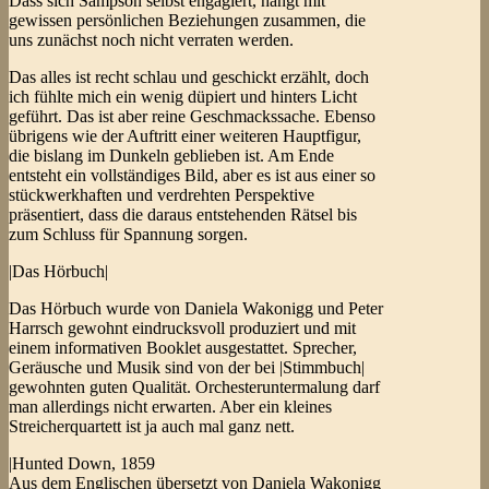
Dass sich Sampson selbst engagiert, hängt mit
gewissen persönlichen Beziehungen zusammen, die
uns zunächst noch nicht verraten werden.
Das alles ist recht schlau und geschickt erzählt, doch
ich fühlte mich ein wenig düpiert und hinters Licht
geführt. Das ist aber reine Geschmackssache. Ebenso
übrigens wie der Auftritt einer weiteren Hauptfigur,
die bislang im Dunkeln geblieben ist. Am Ende
entsteht ein vollständiges Bild, aber es ist aus einer so
stückwerkhaften und verdrehten Perspektive
präsentiert, dass die daraus entstehenden Rätsel bis
zum Schluss für Spannung sorgen.
|Das Hörbuch|
Das Hörbuch wurde von Daniela Wakonigg und Peter
Harrsch gewohnt eindrucksvoll produziert und mit
einem informativen Booklet ausgestattet. Sprecher,
Geräusche und Musik sind von der bei |Stimmbuch|
gewohnten guten Qualität. Orchesteruntermalung darf
man allerdings nicht erwarten. Aber ein kleines
Streicherquartett ist ja auch mal ganz nett.
|Hunted Down, 1859
Aus dem Englischen übersetzt von Daniela Wakonigg