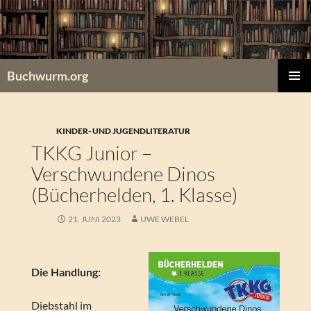
Zum
Inhalt
springen
Buchwurm.org
PRIMÄR
MENÜ
KINDER- UND JUGENDLITERATUR
TKKG Junior –
Verschwundene Dinos
(Bücherhelden, 1. Klasse)
21. JUNI 2023
UWE WEBEL
Die Handlung:
Diebstahl im