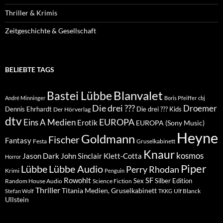
Thriller & Krimis
Zeitgeschichte & Gesellschaft
BELIEBTE TAGS
Blanvalet
Bastei Lübbe
André Minninger
Boris Pfeiffer
cbj
Die drei ???
Droemer
Dennis Ehrhardt
Die drei ??? Kids
Der Hörverlag
dtv
EUROPA
Eins A Medien
Erotik
EUROPA (Sony Music)
Heyne
Goldmann
Fischer
Fantasy
Festa
Gruselkabinett
Knaur
kosmos
Klett-Cotta
Jason Dark
John Sinclair
Horror
Piper
Lübbe Audio
Lübbe
Perry Rhodan
Krimi
Penguin
Rowohlt
SF
Sex
Silber Edition
Random House Audio
Science Fiction
Thriller
Titania Medien, Gruselkabinett
Ulf Blanck
Stefan Wolf
TKKG
Ullstein