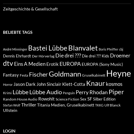
Zeitgeschichte & Gesellschaft
BELIEBTE TAGS
Blanvalet
Bastei Lübbe
André Minninger
Boris Pfeiffer
cbj
Die drei ???
Droemer
Dennis Ehrhardt
Die drei ??? Kids
Der Hörverlag
dtv
EUROPA
Eins A Medien
Erotik
EUROPA (Sony Music)
Heyne
Goldmann
Fischer
Fantasy
Festa
Gruselkabinett
Knaur
kosmos
Klett-Cotta
Jason Dark
John Sinclair
Horror
Piper
Lübbe Audio
Lübbe
Perry Rhodan
Krimi
Penguin
Rowohlt
SF
Sex
Silber Edition
Random House Audio
Science Fiction
Thriller
Titania Medien, Gruselkabinett
Ulf Blanck
Stefan Wolf
TKKG
Ullstein
LOGIN