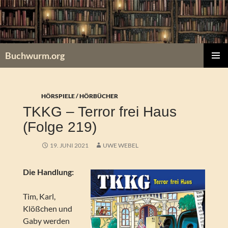
Zum
Inhalt
springen
Buchwurm.org
PRIMÄR
MENÜ
HÖRSPIELE / HÖRBÜCHER
TKKG – Terror frei Haus
(Folge 219)
19. JUNI 2021
UWE WEBEL
Die Handlung:
Tim, Karl,
Klößchen und
Gaby werden