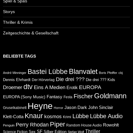
Spiel & Spaß
Storys
Thriller & Krimis
Zeitgeschichte & Gesellschaft
BELIEBTE TAGS
Blanvalet
Bastei Lübbe
André Minninger
Boris Pfeiffer
cbj
Die drei ???
Dennis Ehrhardt
Die drei ??? Kids
Der Hörverlag
dtv
Eins A Medien
EUROPA
Droemer
Erotik
Goldmann
Fischer
Fantasy
EUROPA (Sony Music)
Festa
Heyne
Jason Dark
John Sinclair
Gruselkabinett
Horror
Knaur
Lübbe
Lübbe Audio
kosmos
Klett-Cotta
Krimi
Piper
Perry Rhodan
Rowohlt
Random House Audio
Penguin
Thriller
SF
Sex
Silber Edition
Science Fiction
Stefan Wolf