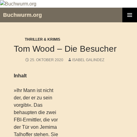
Zum
Inhalt
Buchwurm.org
springen
PRIMÄR
MENÜ
THRILLER & KRIMIS
Tom Wood – Die Besucher
25. OKTOBER 2020
ISABEL GALINDEZ
Inhalt
»Ihr Mann ist nicht
der, der er zu sein
vorgibt«. Das
behaupten die zwei
FBI-Ermittler, die vor
der Tür von Jemima
Talhoffer stehen. Sie