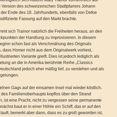
 Version des schweizerischen Stadtpfarrers Johann
 der Ende des 18. Jahrhunderts, ebenfalls von Defoe
modifizierte Fassung auf den Markt brachte.
mmt sich Trainor natürlich die Freiheiten heraus, an den
kpunkten der Handlung zu improvisieren. In diesem
eginn schon fast als Verschmähung des Originals
 dass Homer nicht aus dem Originalwerk vorliest,
llustrierten Variante greift. Dies ist jedoch lediglich als
ietung an die in Amerika berühmte Reihe „Classics
n Deutschland jedoch eher mäßig lief, zu verstehen und als
t gelungen.
zelnen Gags auf der einsamen Insel mal wieder köstlich.
e des Familienoberhaupts kopflos über den Strand
, ist eine Pracht, nicht zu vergessen seine permanente
unächst baut er in einer Höhle ein Schiff, das er auf den
auft, bemerkt aber dann, dass es zu groß geworden ist,