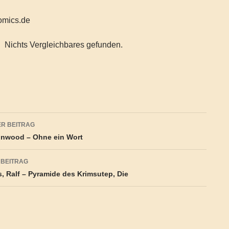
comics.de
Nichts Vergleichbares gefunden.
agsnavigation
R BEITRAG
Linwood – Ohne ein Wort
 BEITRAG
, Ralf – Pyramide des Krimsutep, Die