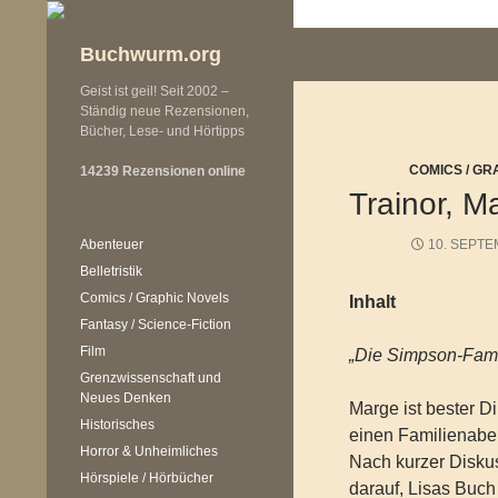
Zum
Inhalt
Buchwurm.org
springen
Geist ist geil! Seit 2002 –
Ständig neue Rezensionen,
Bücher, Lese- und Hörtipps
COMICS / GR
14239 Rezensionen online
Trainor, 
Abenteuer
10. SEPTE
Belletristik
Comics / Graphic Novels
Inhalt
Fantasy / Science-Fiction
Film
„Die Simpson-Fami
Grenzwissenschaft und
Neues Denken
Marge ist bester D
Historisches
einen Familienabe
Horror & Unheimliches
Nach kurzer Diskus
Hörspiele / Hörbücher
darauf, Lisas Buc