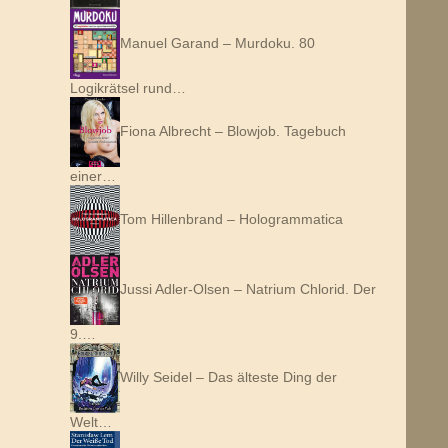
Manuel Garand – Murdoku. 80
Logikrätsel rund…
Fiona Albrecht – Blowjob. Tagebuch
einer…
Tom Hillenbrand – Hologrammatica
Jussi Adler-Olsen – Natrium Chlorid. Der
9.…
Willy Seidel – Das älteste Ding der
Welt…