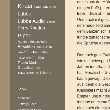
um es aus der Höh
Knaur
kosmos
Krimi
einigen Fußspuren
Lübbe
letztendlich aber b
Und auch mit gesc
Lübbe Audio
Penguin
eine neue seltsame
Perry Rhodan
dem Ganzen schließ
Piper
für die zunächst r
Random House Audio
die Sprüche ebenso
Rowohlt
Science Fiction
SF
Sex
Silber Edition
Dennoch geht Train
Thriller
Stefan Wolf
wie meinetwegen St
Titania Medien,
Jahren innerhalb d
Gruselkabinett
hat. Moralische G
Ullstein
Ulf Blanck
TKKG
kaum gewagt. Dies 
aus, denn die Gesc
LOGIN
Klassikers macht w
Empfehlung für die
Anmelden
für eine animierte
Eintrags-Feed
dies noch einmal u
Kommentar-Feed