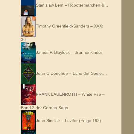
Stanislaw Lem – Robotermärchen &…
Timothy Greenfield-Sanders – XXX:
30…
James P. Blaylock – Brunnenkinder
John O’Donohue – Echo der Seele.…
FRANK LAUENROTH – White Fire –
Band 2 der Corona Saga
John Sinclair – Luzifer (Folge 192)