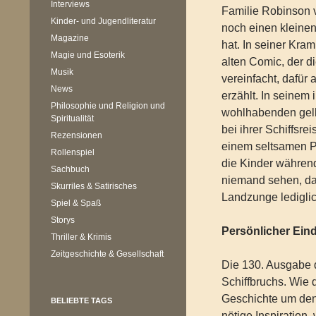
Interviews
Familie Robinson 
Kinder- und Jugendliteratur
noch einen kleinen
Magazine
hat. In seiner Kram
Magie und Esoterik
alten Comic, der d
Musik
vereinfacht, dafür 
News
erzählt. In seinem i
Philosophie und Religion und
wohlhabenden gelb
Spiritualität
bei ihrer Schiffsre
Rezensionen
einem seltsamen 
Rollenspiel
die Kinder während
Sachbuch
niemand sehen, d
Skurriles & Satirisches
Landzunge lediglic
Spiel & Spaß
Storys
Persönlicher Ein
Thriller & Krimis
Zeitgeschichte & Gesellschaft
Die 130. Ausgabe 
Schiffbruchs. Wie d
Geschichte um de
BELIEBTE TAGS
nötige Inspiration