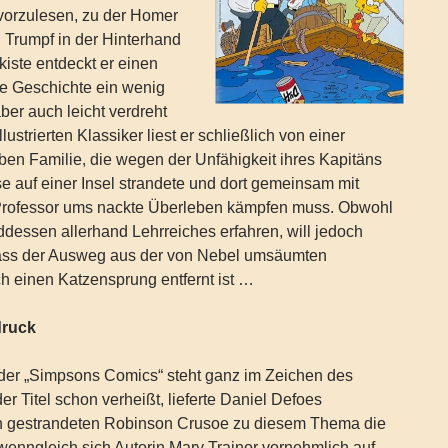
vorzulesen, zu der Homer
 Trumpf in der Hinterhand
kiste entdeckt er einen
ie Geschichte ein wenig
aber auch leicht verdreht
llustrierten Klassiker liest er schließlich von einer
en Familie, die wegen der Unfähigkeit ihres Kapitäns
ise auf einer Insel strandete und dort gemeinsam mit
Professor ums nackte Überleben kämpfen muss. Obwohl
dessen allerhand Lehrreiches erfahren, will jedoch
ass der Ausweg aus der von Nebel umsäumten
h einen Katzensprung entfernt ist …
druck
der „Simpsons Comics“ steht ganz im Zeichen des
er Titel schon verheißt, lieferte Daniel Defoes
n gestrandeten Robinson Crusoe zu diesem Thema die
, wenngleich sich Autorin Mary Trainor vornehmlich auf