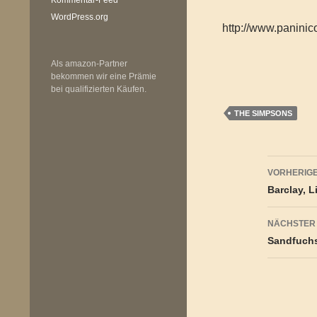
WordPress.org
http://www.panini
Als amazon-Partner
bekommen wir eine Prämie
bei qualifizierten Käufen.
THE SIMPSONS
Beitr
VORHERIGE
Barclay, 
NÄCHSTER
Sandfuchs