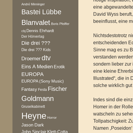
André Minninger
eine abgewandelte
Bastei Lübbe
David Wyss beruft,
Blanvalet
beeinflusst, eine 
Boris Pfeiffer
Dennis Ehrhardt
cbj
Nichtsdestotrotz ni
Der Hörverlag
Die drei ???
entscheidenden Ec
Sinne mag es zu B
Die drei ??? Kids
dtv
verstanden werden,
Droemer
sondern lieber zur i
Eins A Medien
Erotik
eine kleine Ehrerb
EUROPA
Illustrated“, die i
EUROPA (Sony Music)
solche wirklich gu
Fischer
Fantasy
Festa
Goldmann
Indes sind die ein
Homer in der Roll
Gruselkabinett
Heyne
watscheln zu sehen
Horror
Tollpatschigkeit: Z
Jason Dark
Namen ‚Poseidon‘ t
Klett-Cotta
John Sinclair