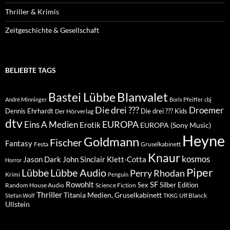
Thriller & Krimis
Zeitgeschichte & Gesellschaft
BELIEBTE TAGS
Blanvalet
Bastei Lübbe
André Minninger
Boris Pfeiffer
cbj
Die drei ???
Droemer
Dennis Ehrhardt
Die drei ??? Kids
Der Hörverlag
dtv
EUROPA
Eins A Medien
Erotik
EUROPA (Sony Music)
Heyne
Goldmann
Fischer
Fantasy
Festa
Gruselkabinett
Knaur
kosmos
Klett-Cotta
Jason Dark
John Sinclair
Horror
Piper
Lübbe Audio
Lübbe
Perry Rhodan
Krimi
Penguin
Rowohlt
SF
Sex
Silber Edition
Random House Audio
Science Fiction
Thriller
Titania Medien, Gruselkabinett
Ulf Blanck
Stefan Wolf
TKKG
Ullstein