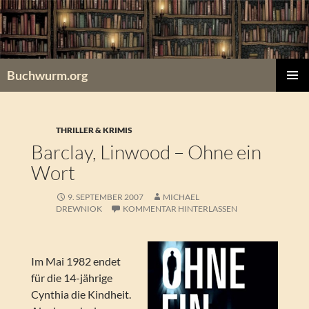
Zum
Inhalt
springen
Buchwurm.org
PRIMÄR
MENÜ
THRILLER & KRIMIS
Barclay, Linwood – Ohne ein
Wort
9. SEPTEMBER 2007
MICHAEL
DREWNIOK
KOMMENTAR HINTERLASSEN
Im Mai 1982 endet
für die 14-jährige
Cynthia die Kindheit.