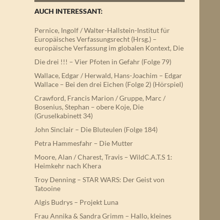
AUCH INTERESSANT:
Pernice, Ingolf / Walter-Hallstein-Institut für
Europäisches Verfassungsrecht (Hrsg.) –
europäische Verfassung im globalen Kontext, Die
Die drei !!! – Vier Pfoten in Gefahr (Folge 79)
Wallace, Edgar / Herwald, Hans-Joachim – Edgar
Wallace – Bei den drei Eichen (Folge 2) (Hörspiel)
Crawford, Francis Marion / Gruppe, Marc /
Bosenius, Stephan – obere Koje, Die
(Gruselkabinett 34)
John Sinclair – Die Bluteulen (Folge 184)
Petra Hammesfahr – Die Mutter
Moore, Alan / Charest, Travis – WildC.A.T.S 1:
Heimkehr nach Khera
Troy Denning – STAR WARS: Der Geist von
Tatooine
Algis Budrys – Projekt Luna
Frau Annika & Sandra Grimm – Hallo, kleines