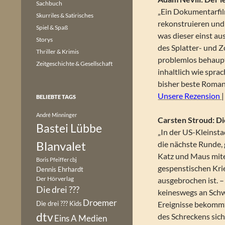
Sachbuch
„Ein Dokumentarfil
Skurriles & Satirisches
rekonstruieren und 
Spiel & Spaß
was dieser einst au
Storys
des Splatter- und Z
Thriller & Krimis
problemlos behaupt
Zeitgeschichte & Gesellschaft
inhaltlich wie spra
bisher beste Roman
Unsere Rezension
BELIEBTE TAGS
André Minninger
Carsten Stroud: D
Bastei Lübbe
„In der US-Kleinsta
Blanvalet
die nächste Runde, 
Katz und Maus mitei
Boris Pfeiffer
cbj
gespenstischen Kri
Dennis Ehrhardt
Der Hörverlag
ausgebrochen ist. – 
Die drei ???
keineswegs an Schw
Droemer
Die drei ??? Kids
Ereignisse bekommt
dtv
des Schreckens sich
Eins A Medien