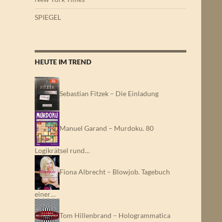
SPIEGEL
HEUTE IM TREND
Sebastian Fitzek – Die Einladung
Manuel Garand – Murdoku. 80
Logikrätsel rund…
Fiona Albrecht – Blowjob. Tagebuch
einer…
Tom Hillenbrand – Hologrammatica