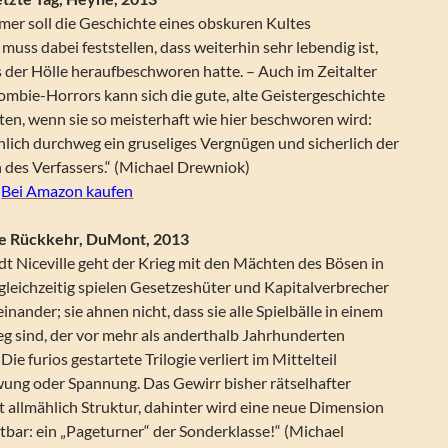
mer soll die Geschichte eines obskuren Kultes
muss dabei feststellen, dass weiterhin sehr lebendig ist,
s der Hölle heraufbeschworen hatte. – Auch im Zeitalter
ombie-Horrors kann sich die gute, alte Geistergeschichte
en, wenn sie so meisterhaft wie hier beschworen wird:
chlich durchweg ein gruseliges Vergnügen und sicherlich der
 des Verfassers.“ (Michael Drewniok)
|
Bei Amazon kaufen
ie Rückkehr, DuMont, 2013
dt Niceville geht der Krieg mit den Mächten des Bösen in
gleichzeitig spielen Gesetzeshüter und Kapitalverbrecher
nander; sie ahnen nicht, dass sie alle Spielbälle in einem
eg sind, der vor mehr als anderthalb Jahrhunderten
Die furios gestartete Trilogie verliert im Mittelteil
ung oder Spannung. Das Gewirr bisher rätselhafter
 allmählich Struktur, dahinter wird eine neue Dimension
tbar: ein „Pageturner“ der Sonderklasse!“ (Michael