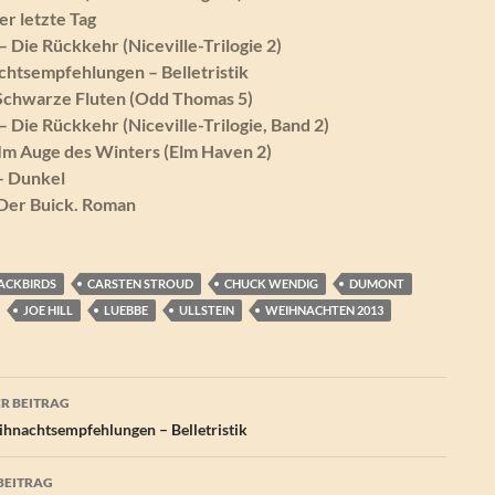
er letzte Tag
 Die Rückkehr (Niceville-Trilogie 2)
htsempfehlungen – Belletristik
Schwarze Fluten (Odd Thomas 5)
– Die Rückkehr (Niceville-Trilogie, Band 2)
Im Auge des Winters (Elm Haven 2)
– Dunkel
 Der Buick. Roman
ACKBIRDS
CARSTEN STROUD
CHUCK WENDIG
DUMONT
JOE HILL
LUEBBE
ULLSTEIN
WEIHNACHTEN 2013
agsnavigation
R BEITRAG
hnachtsempfehlungen – Belletristik
BEITRAG