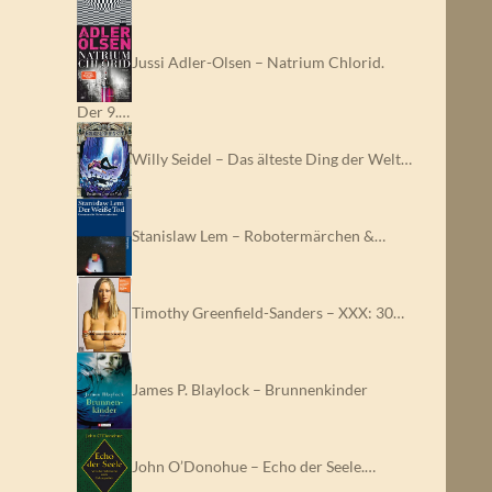
Jussi Adler-Olsen – Natrium Chlorid.
Der 9.…
Willy Seidel – Das älteste Ding der Welt…
Stanislaw Lem – Robotermärchen &…
Timothy Greenfield-Sanders – XXX: 30…
James P. Blaylock – Brunnenkinder
John O’Donohue – Echo der Seele.…