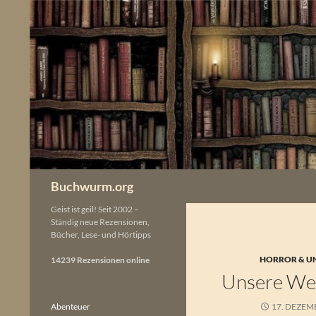
Zum
Inhalt
springen
Buchwurm.org
Geist ist geil! Seit 2002 –
Ständig neue Rezensionen,
Bücher, Lese- und Hörtipps
HORROR & U
14239 Rezensionen online
Unsere We
Abenteuer
17. DEZEM