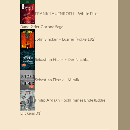
FRANK LAUENROTH – White Fire –
Band 2 der Corona Saga
John Sinclair – Luzifer (Folge 192)
Sebastian Fitzek – Der Nachbar
Sebastian Fitzek – Mimik
Philip Ardagh – Schlimmes Ende (Eddie
Dickens 01)