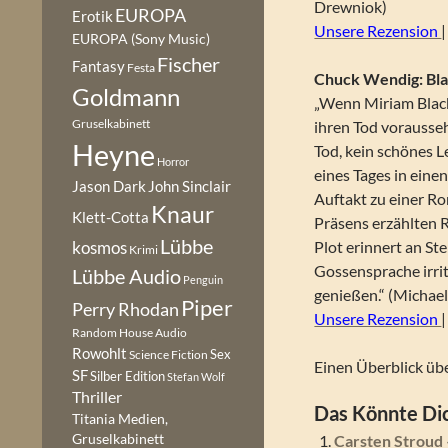
Drewniok)
EUROPA
Erotik
Unsere Rezension
EUROPA (Sony Music)
Fischer
Fantasy
Festa
Chuck Wendig: Bla
Goldmann
„Wenn Miriam Black
Gruselkabinett
ihren Tod vorausse
Heyne
Tod, kein schönes L
Horror
eines Tages in eine
Jason Dark
John Sinclair
Auftakt zu einer R
Knaur
Klett-Cotta
Präsens erzählten 
Lübbe
Plot erinnert an St
kosmos
Krimi
Gossensprache irrit
Lübbe Audio
Penguin
genießen.“ (Michae
Piper
Perry Rhodan
Unsere Rezension
Random House Audio
Rowohlt
Sex
Science Fiction
Einen Überblick übe
SF
Silber Edition
Stefan Wolf
Thriller
Das Könnte Dic
Titania Medien,
Gruselkabinett
Carsten Stroud –