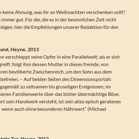
h keine Ahnung, was ihr an Weihnachten verschenken sollt?
immer gut. Für die, die es in der besinnlichen Zeit nicht
 mögen, hier die Empfehlungen unserer Redaktion für den
sland, Heyne, 2013
verschleppt seine Opfer in eine Parallelwelt; als er sich
eift, folgt ihm dessen Mutter in dieses fremde, von
uren bevölkerte Zwischenreich, um den Sohn aus dem
befreien. – Auf beiden Seiten des Dimensionsportals
sgemäß zu seltsamen bis gruseligen Ereignissen; im
ieren Familienwerte über das bisher übermächtige Böse.
ert sein Handwerk versteht, ist sein allzu episch geratenes
– wenn auch ohne besonderen Nährwert.“ (Michael
etzte Tag, Heyne, 2013