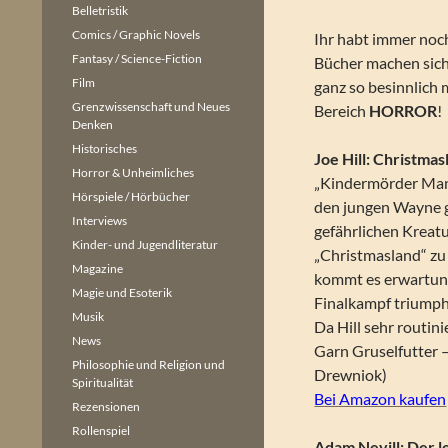
Belletristik
Comics / Graphic Novels
Ihr habt immer noc
Fantasy / Science-Fiction
Bücher machen sich 
Film
ganz so besinnlich
Grenzwissenschaft und Neues
Bereich
HORROR
!
Denken
Historisches
Joe Hill: Christma
Horror & Unheimliches
„Kindermörder Manx 
Hörspiele / Hörbücher
den jungen Wayne gr
Interviews
gefährlichen Kreat
Kinder- und Jugendliteratur
„Christmasland“ zu 
Magazine
kommt es erwartung
Magie und Esoterik
Finalkampf triumph
Musik
Da Hill sehr routini
News
Garn Gruselfutter 
Philosophie und Religion und
Drewniok)
Spiritualität
Bei Amazon kaufen
Rezensionen
Rollenspiel
Adam Nevill: Der l