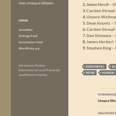
Ullstein
Ulf Blanck
TKKG
Adam Nevill – D
Carsten Stroud –
Unsere Weihnac
LOGIN
Dean Koontz – 
Carsten Stroud 
Anmelden
Dan Simmons – 
Eintrags-Feed
James Herbert 
Kommentar-Feed
Stephen King –
WordPress.org
Als amazon-Partner
ADAM NEVILL
BL
bekommen wir eine Prämie bei
HEYNE
HORROR
qualifizierten Käufen.
Beitr
VORHERIGE
Unsere Wei
NÄCHSTER 