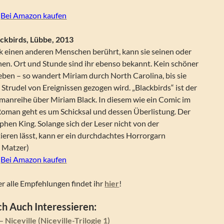
|
Bei Amazon kaufen
ckbirds, Lübbe, 2013
 einen anderen Menschen berührt, kann sie seinen oder
hen. Ort und Stunde sind ihr ebenso bekannt. Kein schöner
eben – so wandert Miriam durch North Carolina, bis sie
n Strudel von Ereignissen gezogen wird. „Blackbirds“ ist der
omanreihe über Miriam Black. In diesem wie ein Comic im
Roman geht es um Schicksal und dessen Überlistung. Der
ephen King. Solange sich der Leser nicht von der
ieren lässt, kann er ein durchdachtes Horrorgarn
l Matzer)
|
Bei Amazon kaufen
r alle Empfehlungen findet ihr
hier
!
h Auch Interessieren:
 Niceville (Niceville-Trilogie 1)