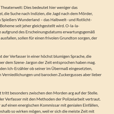
 Theaterwelt: Dies bedeutet hier weniger das
iel, die Suche nach Indizien, die Jagd nach dem Mörder,
in Spießers Wunderland – das Halbwelt- und Rotlicht-
Boheme seit jeher gleichgestellt wird. O-la-la-
die aufgrund des Erscheinungsdatums erwartungsgemäß
 ausfallen, sollen für einen frivolen Grundton sorgen, der
 der Verfasser in einer höchst blumigen Sprache, die
, aber dem Szene-Jargon der Zeit entsprochen haben mag.
en Ich-Erzähler ob seiner im Übermaß eingesetzten,
n Verniedlichungen und barocken Zuckergusses aber lieber
 tritt besonders zwischen den Morden arg auf der Stelle.
der Verfasser mit den Methoden der Polizeiarbeit vertraut.
r auf einen energischen Kommissar mit genialen Einfällen,
eshalb so wirken mögen, weil er sich die meiste Zeit mit