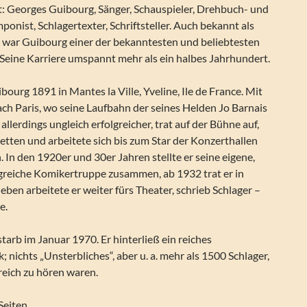
t: Georges Guibourg, Sänger, Schauspieler, Drehbuch- und
onist, Schlagertexter, Schriftsteller. Auch bekannt als
 war Guibourg einer der bekanntesten und beliebtesten
 Seine Karriere umspannt mehr als ein halbes Jahrhundert.
urg 1891 in Mantes la Ville, Yveline, Ile de France. Mit
ach Paris, wo seine Laufbahn der seines Helden Jo Barnais
allerdings ungleich erfolgreicher, trat auf der Bühne auf,
etten und arbeitete sich bis zum Star der Konzerthallen
 In den 1920er und 30er Jahren stellte er seine eigene,
lgreiche Komikertruppe zusammen, ab 1932 trat er in
eben arbeitete er weiter fürs Theater, schrieb Schlager –
e.
arb im Januar 1970. Er hinterließ ein reiches
 nichts „Unsterbliches“, aber u. a. mehr als 1500 Schlager,
kreich zu hören waren.
Seiten