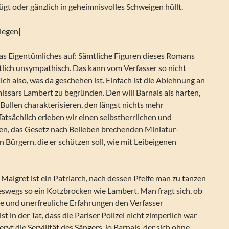
t oder gänzlich in geheimnisvolles Schweigen hüllt.
liegen|
was Eigentümliches auf: Sämtliche Figuren dieses Romans
lich unsympathisch. Das kann vom Verfasser so nicht
sich also, was da geschehen ist. Einfach ist die Ablehnung an
ssars Lambert zu begründen. Den will Barnais als harten,
ullen charakterisieren, den längst nichts mehr
atsächlich erleben wir einen selbstherrlichen und
len, das Gesetz nach Belieben brechenden Miniatur-
n Bürgern, die er schützen soll, wie mit Leibeigenen
Maigret ist ein Patriarch, nach dessen Pfeife man zu tanzen
ineswegs so ein Kotzbrocken wie Lambert. Man fragt sich, ob
ge und unerfreuliche Erfahrungen den Verfasser
ist in der Tat, dass die Pariser Polizei nicht zimperlich war
rvt die Servilität des Sängers Jo Barnais, der sich ohne