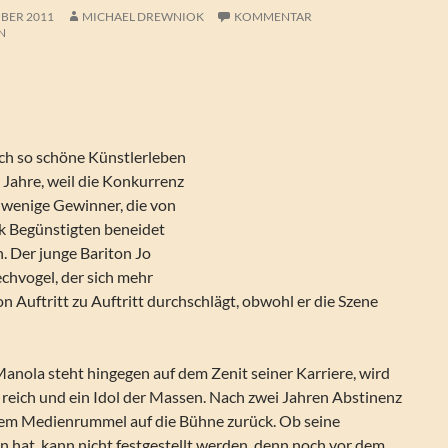
BER 2011
MICHAEL DREWNIOK
KOMMENTAR
N
ich so schöne Künstlerleben
 Jahre, weil die Konkurrenz
ur wenige Gewinner, die von
k Begünstigten beneidet
. Der junge Bariton Jo
echvogel, der sich mehr
on Auftritt zu Auftritt durchschlägt, obwohl er die Szene
anola steht hingegen auf dem Zenit seiner Karriere, wird
t reich und ein Idol der Massen. Nach zwei Jahren Abstinenz
ßem Medienrummel auf die Bühne zurück. Ob seine
n hat, kann nicht festgestellt werden, denn noch vor dem