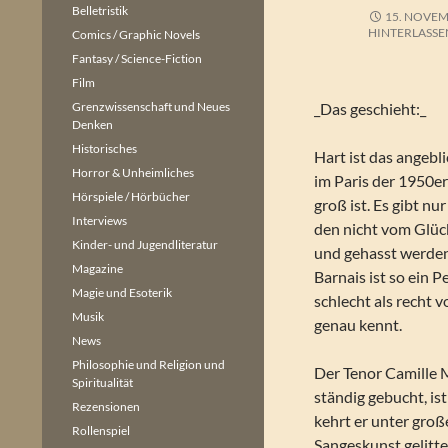
Belletristik
15. NOVEM
HINTERLASSE
Comics / Graphic Novels
Fantasy / Science-Fiction
Film
Grenzwissenschaft und Neues
_Das geschieht:_
Denken
Historisches
Hart ist das angebl
Horror & Unheimliches
im Paris der 1950er
Hörspiele / Hörbücher
groß ist. Es gibt n
Interviews
den nicht vom Glüc
Kinder- und Jugendliteratur
und gehasst werden
Magazine
Barnais ist so ein P
Magie und Esoterik
schlecht als recht v
Musik
genau kennt.
News
Philosophie und Religion und
Der Tenor Camille M
Spiritualität
ständig gebucht, is
Rezensionen
kehrt er unter gro
Rollenspiel
Sangeskunst gelitte