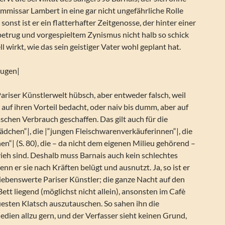
missar Lambert in eine gar nicht ungefährliche Rolle
sonst ist er ein flatterhafter Zeitgenosse, der hinter einer
betrug und vorgespieltem Zynismus nicht halb so schick
 wirkt, wie das sein geistiger Vater wohl geplant hat.
augen|
Pariser Künstlerwelt hübsch, aber entweder falsch, weil
s auf ihren Vorteil bedacht, oder naiv bis dumm, aber auf
raschen Verbrauch geschaffen. Das gilt auch für die
dchen“|, die |“jungen Fleischwarenverkäuferinnen“|, die
en“| (S. 80), die – da nicht dem eigenen Milieu gehörend –
ieh sind. Deshalb muss Barnais auch kein schlechtes
nn er sie nach Kräften belügt und ausnutzt. Ja, so ist er
 liebenswerte Pariser Künstler; die ganze Nacht auf den
Bett liegend (möglichst nicht allein), ansonsten im Cafè
uesten Klatsch auszutauschen. So sahen ihn die
dien allzu gern, und der Verfasser sieht keinen Grund,