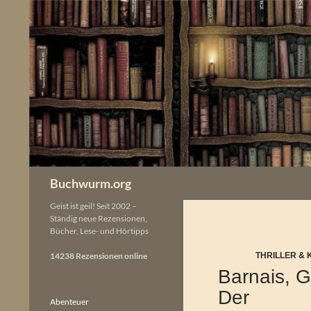
Zum
Inhalt
springen
Buchwurm.org
Geist ist geil! Seit 2002 –
Ständig neue Rezensionen,
Bücher, Lese- und Hörtipps
14238 Rezensionen online
THRILLER & 
Barnais, G
Der
Abenteuer