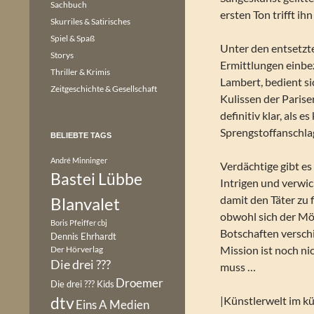
Sachbuch
ersten Ton trifft ih
Skurriles & Satirisches
Spiel & Spaß
Unter den entsetzte
Storys
Ermittlungen einbez
Thriller & Krimis
Lambert, bedient sic
Zeitgeschichte & Gesellschaft
Kulissen der Parise
definitiv klar, als
Sprengstoffanschlag
BELIEBTE TAGS
André Minninger
Verdächtige gibt es
Bastei Lübbe
Intrigen und verwi
damit den Täter zu 
Blanvalet
obwohl sich der Mö
Boris Pfeiffer
cbj
Botschaften verschi
Dennis Ehrhardt
Mission ist noch ni
Der Hörverlag
Die drei ???
muss …
Droemer
Die drei ??? Kids
dtv
|Künstlerwelt im kü
Eins A Medien