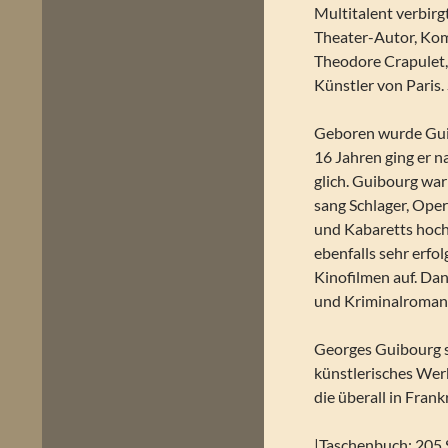
Multitalent verbirg
Theater-Autor, Komp
Theodore Crapulet,
Künstler von Paris.
Geboren wurde Guibo
16 Jahren ging er n
glich. Guibourg war 
sang Schlager, Oper
und Kabaretts hoch.
ebenfalls sehr erfo
Kinofilmen auf. Dan
und Kriminalroman
Georges Guibourg st
künstlerisches Werk;
die überall in Fran
|Taschenbuch: 205 