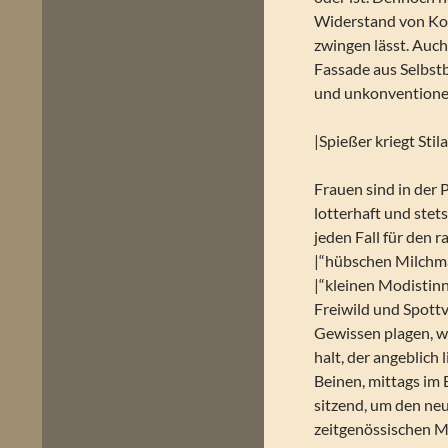
Widerstand von Kom
zwingen lässt. Auch 
Fassade aus Selbst
und unkonventionell
|Spießer kriegt Stil
Frauen sind in der 
lotterhaft und stet
jeden Fall für den 
|“hübschen Milchmä
|“kleinen Modistinn
Freiwild und Spottv
Gewissen plagen, we
halt, der angeblich
Beinen, mittags im 
sitzend, um den ne
zeitgenössischen Me