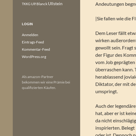
Ullstein
Andeutungen begnüg
Ulf Blanck
TKKG
|Sie fallen wie die F
LOGIN
Dem Leser fällt et
Anmelden
wirken außerordent
Eintrags-Feed
gewollt sein. Fragt 
Kommentar-Feed
der Figur des Kommi
WordPress.org
vom Job geprägten B
überraschen kann. T
herablassend jovia
Als amazon-Partner
bekommen wir eine Prämie bei
Diktator, der mit de
qualifizierten Käufen.
umspringt.
Auch der legendäre 
hat, aber er ist ke
da nicht einschlägi
inspirierten. Belegt 
oder ist. Dennoch ne