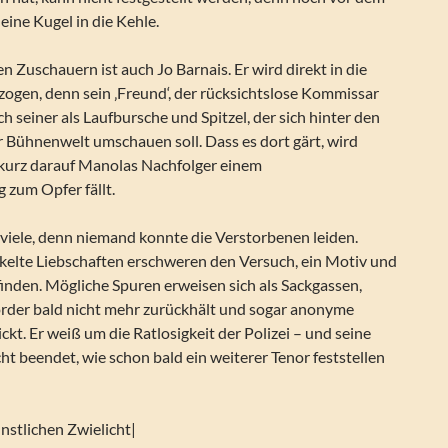
n eine Kugel in die Kehle.
n Zuschauern ist auch Jo Barnais. Er wird direkt in die
ogen, denn sein ‚Freund‘, der rücksichtslose Kommissar
h seiner als Laufbursche und Spitzel, der sich hinter den
r Bühnenwelt umschauen soll. Dass es dort gärt, wird
 es kurz darauf Manolas Nachfolger einem
 zum Opfer fällt.
 viele, denn niemand konnte die Verstorbenen leiden.
ckelte Liebschaften erschweren den Versuch, ein Motiv und
finden. Mögliche Spuren erweisen sich als Sackgassen,
rder bald nicht mehr zurückhält und sogar anonyme
ckt. Er weiß um die Ratlosigkeit der Polizei – und seine
cht beendet, wie schon bald ein weiterer Tenor feststellen
nstlichen Zwielicht|