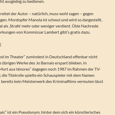
cht ausgiebig zu bedienen.
reitet der Autor – natürlich, muss wohl sagen – gegen
gen. Mordopfer Manola ist schwul und wird so dargestellt,
sal als ‚Strafe‘ mehr oder weniger verdient. Üble Nachrede
rkungen von Kommissar Lambert gibt’s gratis dazu.
|
 Tod im Theater“ zumindest in Deutschland offenbar nicht
 übrigen Werke des Jo Barnais erspart blieben. In
„Mort aux ténores“ dagegen noch 1987 im Rahmen der TV-
t; die Titelrolle spielte ein Schauspieler mit dem Namen
 bereits kein Meisterwerk des Kriminalfilms vermuten lässt
ais“ ist ein Pseudonym, hinter dem sich ein künstlerisches