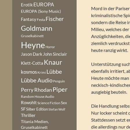
EUROPA
Erotik
Mord in der Pariser
EUROPA (Sony Music)
kriminalistische Sp
Fischer
Fantasy
Festa
sondern die Reise 
Goldmann
Milieu, welches der 
Anzüglichkeiten, 
Gruselkabinett
Heyne
ziemlich verdruckst
Horror
heute ranzig wirkt.
Jason Dark
John Sinclair
Knaur
Klett-Cotta
Unterstützung sucht
Lübbe
ebenfalls irritiert
kosmos
Krimi
Heute möchte man d
Lübbe Audio
Penguin
neckisch-kindische
Piper
Perry Rhodan
ausgiebig beuteln.
Random House Audio
Rowohlt
Sex
Science Fiction
Die Handlung selbst
SF
Silber Edition
Stefan Wolf
Nur locker scheint 
Thriller
Stattdessen setzt e
Titania Medien,
die allerdings nur d
Gruselkabinett