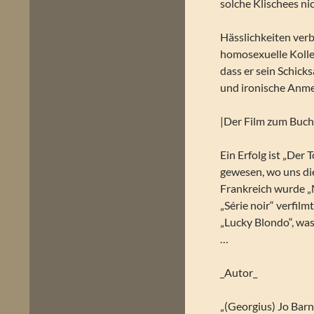
solche Klischees ni
Hässlichkeiten verb
homosexuelle Kolle
dass er sein Schick
und ironische Anme
|Der Film zum Buch
Ein Erfolg ist „Der
gewesen, wo uns die
Frankreich wurde 
„Série noir“ verfilm
„Lucky Blondo“, was
…
_Autor_
„(Georgius) Jo Barn