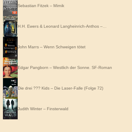
Sebastian Fitzek – Mimik
H.H. Ewers & Leonard Langheinrich-Anthos –…
John Marrs – Wenn Schweigen tötet
Edgar Pangborn – Westlich der Sonne. SF-Roman
Die drei ??? Kids – Die Laser-Falle (Folge 72)
Judith Winter – Finsterwald