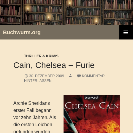
Zum
Inhalt
springen
Buchwurm.org
PRIMÄR
MENÜ
THRILLER & KRIMIS
Cain, Chelsea – Furie
30. DEZEMBER 2009
KOMMENTAR
HINTERLASSEN
Archie Sheridans
erster Fall begann
vor zehn Jahren. Als
die ersten Leichen
gefunden wurden,