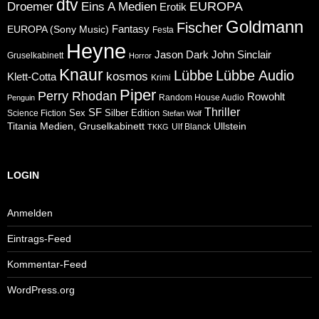
dtv
Eins A Medien
EUROPA
Droemer
Erotik
Goldmann
Fischer
Fantasy
EUROPA (Sony Music)
Festa
Heyne
Jason Dark
John Sinclair
Gruselkabinett
Horror
Knaur
Lübbe
Lübbe Audio
kosmos
Klett-Cotta
Krimi
Piper
Perry Rhodan
Rowohlt
Random House Audio
Penguin
Thriller
SF
Sex
Silber Edition
Science Fiction
Stefan Wolf
Ullstein
Titania Medien, Gruselkabinett
Ulf Blanck
TKKG
LOGIN
Anmelden
Eintrags-Feed
Kommentar-Feed
WordPress.org