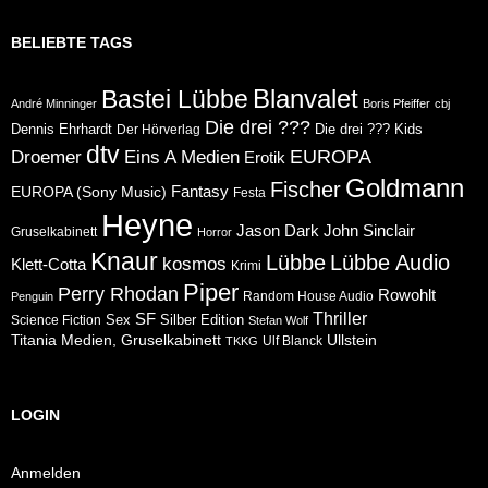
BELIEBTE TAGS
Blanvalet
Bastei Lübbe
André Minninger
Boris Pfeiffer
cbj
Die drei ???
Dennis Ehrhardt
Die drei ??? Kids
Der Hörverlag
dtv
Eins A Medien
EUROPA
Droemer
Erotik
Goldmann
Fischer
Fantasy
EUROPA (Sony Music)
Festa
Heyne
Jason Dark
John Sinclair
Gruselkabinett
Horror
Knaur
Lübbe
Lübbe Audio
kosmos
Klett-Cotta
Krimi
Piper
Perry Rhodan
Rowohlt
Random House Audio
Penguin
Thriller
SF
Sex
Silber Edition
Science Fiction
Stefan Wolf
Ullstein
Titania Medien, Gruselkabinett
Ulf Blanck
TKKG
LOGIN
Anmelden