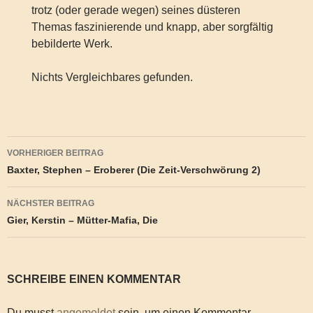
trotz (oder gerade wegen) seines düsteren
Themas faszinierende und knapp, aber sorgfältig
bebilderte Werk.
Nichts Vergleichbares gefunden.
Beitragsnavigation
VORHERIGER BEITRAG
Baxter, Stephen – Eroberer (Die Zeit-Verschwörung 2)
NÄCHSTER BEITRAG
Gier, Kerstin – Mütter-Mafia, Die
SCHREIBE EINEN KOMMENTAR
Du musst
angemeldet
sein, um einen Kommentar