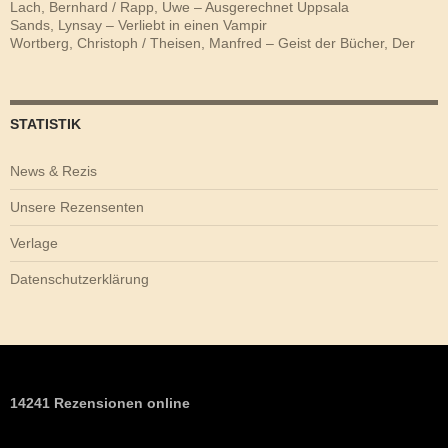
Lach, Bernhard / Rapp, Uwe – Ausgerechnet Uppsala
Sands, Lynsay – Verliebt in einen Vampir
Wortberg, Christoph / Theisen, Manfred – Geist der Bücher, Der
STATISTIK
News & Rezis
Unsere Rezensenten
Verlage
Datenschutzerklärung
14241 Rezensionen online