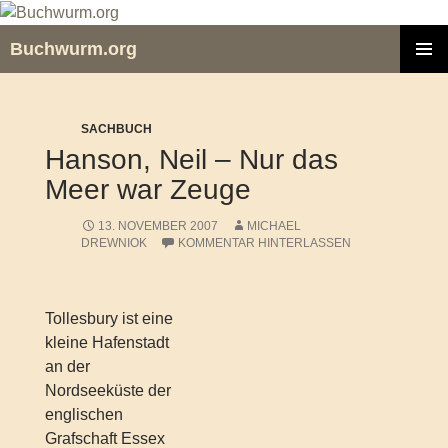
Zum
Inhalt
Buchwurm.org
springen
PRIMÄR
MENÜ
SACHBUCH
Hanson, Neil – Nur das
Meer war Zeuge
13. NOVEMBER 2007
MICHAEL
DREWNIOK
KOMMENTAR HINTERLASSEN
Tollesbury ist eine
kleine Hafenstadt
an der
Nordseeküste der
englischen
Grafschaft Essex