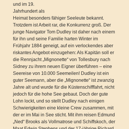
und im 19.
Jahrhundert als
Heimat besonders fähiger Seeleute bekannt.
Trotzdem ist Arbeit rar, die Konkurrenz groß. Der
junge Navigator Tom Dudley ist daher nach einem
für ihn und seine Familie harten Winter im
Frühjahr 1884 geneigt, auf ein verlockendes aber
riskantes Angebot einzugehen: Als Kapitän soll er
die Rennjacht „Mignonette“ von Tollesbury nach
Sidney zu ihrem neuen Eigner überführen – eine
Seereise von 10.000 Seemeilen! Dudley ist ein
guter Seemann, aber die „Mignonette“ ist zwanzig
Jahre alt und wurde für die Küstenschifffahrt, nicht
jedoch für die hohe See gebaut. Doch der gute
Lohn lockt, und so stellt Dudley nach einigen
Schwierigkeiten eine kleine Crew zusammen, mit
der er im Mai in See sticht. Mit ihm reisen Edmund
„Ned“ Brooks als Vollmatrose und Schiffskoch, der
Maat Edwin Stephens und der 17-jährige Richard