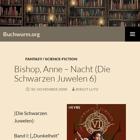
Zum
Inhalt
springen
Buchwurm.org
PRIMÄR
MENÜ
FANTASY / SCIENCE-FICTION
Bishop, Anne – Nacht (Die
Schwarzen Juwelen 6)
30. NOVEMBER 2008
BIRGIT LUTZ
|Die Schwarzen
Juwelen|:
Band I: [„Dunkelheit“