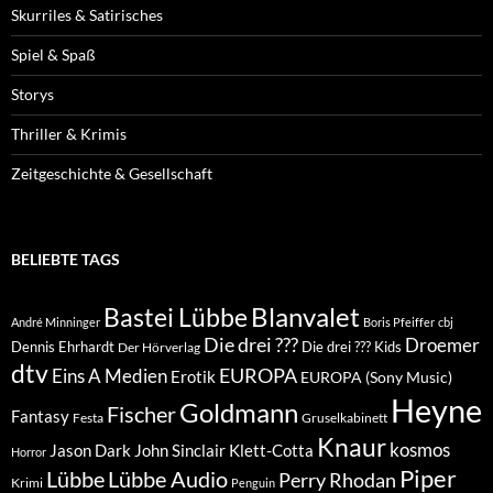
Skurriles & Satirisches
Spiel & Spaß
Storys
Thriller & Krimis
Zeitgeschichte & Gesellschaft
BELIEBTE TAGS
Blanvalet
Bastei Lübbe
André Minninger
Boris Pfeiffer
cbj
Die drei ???
Droemer
Dennis Ehrhardt
Die drei ??? Kids
Der Hörverlag
dtv
EUROPA
Eins A Medien
Erotik
EUROPA (Sony Music)
Heyne
Goldmann
Fischer
Fantasy
Festa
Gruselkabinett
Knaur
kosmos
Klett-Cotta
Jason Dark
John Sinclair
Horror
Piper
Lübbe Audio
Lübbe
Perry Rhodan
Krimi
Penguin