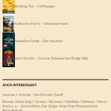
Binding, Tim – Cliffhanger
Katharina Fuchs – Schwesternland
Sebastian Fitzek – Der Nachbar
John Sinclair – Carinas Todesparties (Folge 186)
AUCH INTERESSANT:
Andreas J. Schulte – Die Ehre der Zwölf
Bionda, Alisha (Hg.) / Gruber / Büchner / Hohlbein / Siefener / Marzi /
Koch u. a. – dünne Mann, Der (Edgar Allan Poes Phantastische
Bibliothek 8)