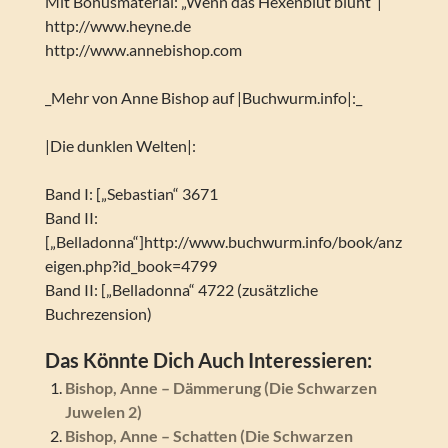
Mit Bonusmaterial: „Wenn das Hexenblut blüht“|
http://www.heyne.de
http://www.annebishop.com
_Mehr von Anne Bishop auf |Buchwurm.info|:_
|Die dunklen Welten|:
Band I: [„Sebastian“ 3671
Band II:
[„Belladonna“]http://www.buchwurm.info/book/anz
eigen.php?id_book=4799
Band II: [„Belladonna“ 4722 (zusätzliche
Buchrezension)
Das Könnte Dich Auch Interessieren:
Bishop, Anne – Dämmerung (Die Schwarzen
Juwelen 2)
Bishop, Anne – Schatten (Die Schwarzen