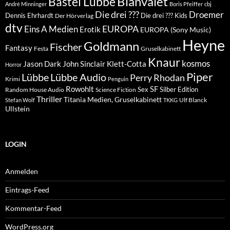
Blanvalet
Bastei Lübbe
André Minninger
Boris Pfeiffer
cbj
Die drei ???
Droemer
Dennis Ehrhardt
Die drei ??? Kids
Der Hörverlag
dtv
EUROPA
Eins A Medien
Erotik
EUROPA (Sony Music)
Heyne
Goldmann
Fischer
Fantasy
Festa
Gruselkabinett
Knaur
kosmos
Klett-Cotta
Jason Dark
John Sinclair
Horror
Piper
Lübbe Audio
Lübbe
Perry Rhodan
Krimi
Penguin
Rowohlt
SF
Sex
Silber Edition
Random House Audio
Science Fiction
Thriller
Titania Medien, Gruselkabinett
Ulf Blanck
Stefan Wolf
TKKG
Ullstein
LOGIN
Anmelden
Eintrags-Feed
Kommentar-Feed
WordPress.org