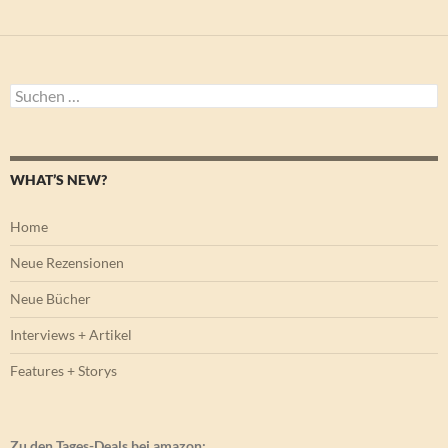
Suchen
nach:
WHAT’S NEW?
Home
Neue Rezensionen
Neue Bücher
Interviews + Artikel
Features + Storys
Zu den Tages-Deals bei amazon: