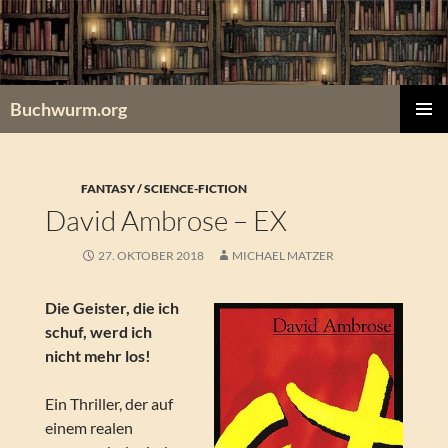
Zum
Inhalt
springen
Buchwurm.org
PRIMÄR
MENÜ
FANTASY / SCIENCE-FICTION
David Ambrose – EX
27. OKTOBER 2018
MICHAEL MATZER
Die Geister, die ich
schuf, werd ich
nicht mehr los!
Ein Thriller, der auf
einem realen