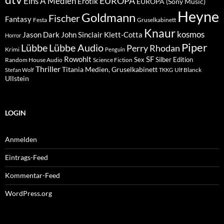
EUROPA
Eins A Medien
Erotik
EUROPA (Sony Music)
Heyne
Goldmann
Fischer
Fantasy
Festa
Gruselkabinett
Knaur
kosmos
Klett-Cotta
Jason Dark
John Sinclair
Horror
Piper
Lübbe Audio
Lübbe
Perry Rhodan
Krimi
Penguin
Rowohlt
SF
Sex
Silber Edition
Random House Audio
Science Fiction
Thriller
Titania Medien, Gruselkabinett
Ulf Blanck
Stefan Wolf
TKKG
Ullstein
LOGIN
Anmelden
Eintrags-Feed
Kommentar-Feed
WordPress.org