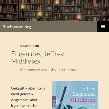
Zum
Inhalt
springen
Buchwurm.org
PRIMÄR
MENÜ
BELLETRISTIK
Eugenides, Jeffrey –
Middlesex
4. FEBRUAR 2005
DIRK BERNDSEN
Gekauft – aber noch
nicht gelesen?
Angelesen, aber
irgendwie nicht