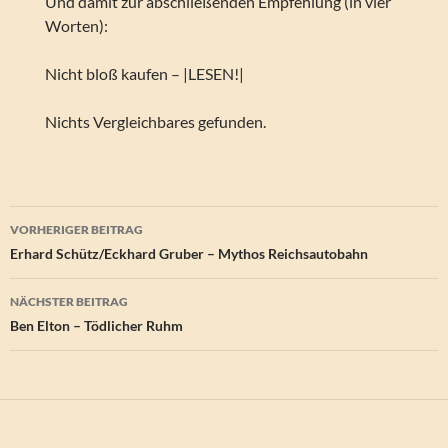
Und damit zur abschließenden Empfehlung (in vier
Worten):
Nicht bloß kaufen – |LESEN!|
Nichts Vergleichbares gefunden.
Beitragsnavigation
VORHERIGER BEITRAG
Erhard Schütz/Eckhard Gruber – Mythos Reichsautobahn
NÄCHSTER BEITRAG
Ben Elton – Tödlicher Ruhm