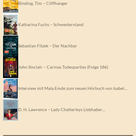
Binding, Tim – Cliffhanger
Katharina Fuchs – Schwesternland
Sebastian Fitzek – Der Nachbar
John Sinclair – Carinas Todesparties (Folge 186)
Interview mit Mala Emde zum neuen Hörbuch von Isabel…
D. H. Lawrence – Lady Chatterleys Liebhaber…