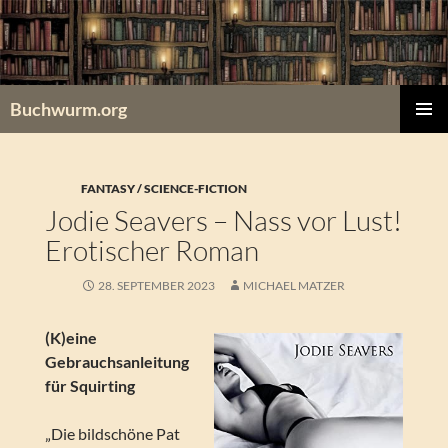
Zum
Inhalt
springen
Buchwurm.org
PRIMÄR
MENÜ
FANTASY / SCIENCE-FICTION
Jodie Seavers – Nass vor Lust!
Erotischer Roman
28. SEPTEMBER 2023
MICHAEL MATZER
(K)eine
Gebrauchsanleitung
für Squirting
„Die bildschöne Pat