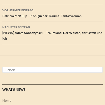
Beitragsnavigation
VORHERIGER BEITRAG
Patricia McKillip – Königin der Träume. Fantasyroman
NÄCHSTER BEITRAG
[NEWS] Adam Soboczynski – Traumland. Der Westen, der Osten und
ich
Suchen
nach:
WHAT’S NEW?
Home