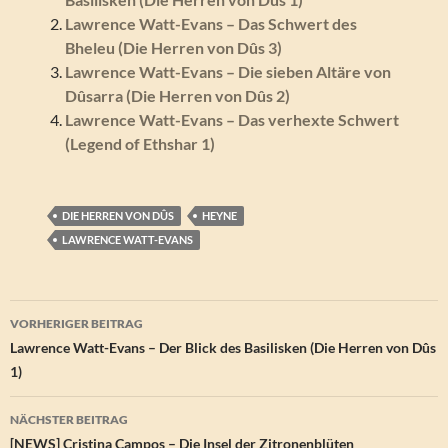
Lawrence Watt-Evans – Das Schwert des
Bheleu (Die Herren von Dûs 3)
Lawrence Watt-Evans – Die sieben Altäre von
Dûsarra (Die Herren von Dûs 2)
Lawrence Watt-Evans – Das verhexte Schwert
(Legend of Ethshar 1)
DIE HERREN VON DÛS
HEYNE
LAWRENCE WATT-EVANS
Beitragsnavigation
VORHERIGER BEITRAG
Lawrence Watt-Evans – Der Blick des Basilisken (Die Herren von Dûs
1)
NÄCHSTER BEITRAG
[NEWS] Cristina Campos – Die Insel der Zitronenblüten