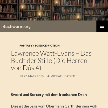
Zum
Inhalt
springen
Buchwurm.org
PRIMÄR
MENÜ
FANTASY / SCIENCE-FICTION
Lawrence Watt-Evans – Das
Buch der Stille (Die Herren
von Dûs 4)
27. MÄRZ 2018
MICHAEL MATZER
Sword and Sorcery mit dem ironischen Dreh
Dies ist die Sage vom Übermann Garth, der sein Volk