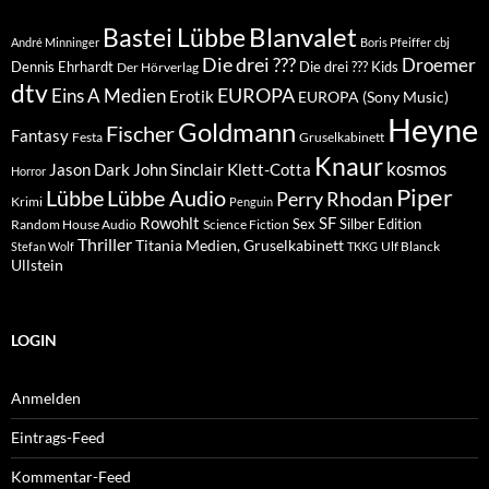
Blanvalet
Bastei Lübbe
André Minninger
Boris Pfeiffer
cbj
Die drei ???
Droemer
Dennis Ehrhardt
Die drei ??? Kids
Der Hörverlag
dtv
EUROPA
Eins A Medien
Erotik
EUROPA (Sony Music)
Heyne
Goldmann
Fischer
Fantasy
Festa
Gruselkabinett
Knaur
kosmos
Klett-Cotta
Jason Dark
John Sinclair
Horror
Piper
Lübbe Audio
Lübbe
Perry Rhodan
Krimi
Penguin
Rowohlt
SF
Sex
Silber Edition
Random House Audio
Science Fiction
Thriller
Titania Medien, Gruselkabinett
Ulf Blanck
Stefan Wolf
TKKG
Ullstein
LOGIN
Anmelden
Eintrags-Feed
Kommentar-Feed