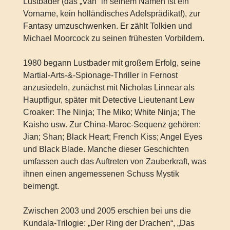
Lustbader (das „Van“ in seinem Namen ist ein
Vorname, kein holländisches Adelsprädikat!), zur
Fantasy umzuschwenken. Er zählt Tolkien und
Michael Moorcock zu seinen frühesten Vorbildern.
1980 begann Lustbader mit großem Erfolg, seine
Martial-Arts-&-Spionage-Thriller in Fernost
anzusiedeln, zunächst mit Nicholas Linnear als
Hauptfigur, später mit Detective Lieutenant Lew
Croaker: The Ninja; The Miko; White Ninja; The
Kaisho usw. Zur China-Maroc-Sequenz gehören:
Jian; Shan; Black Heart; French Kiss; Angel Eyes
und Black Blade. Manche dieser Geschichten
umfassen auch das Auftreten von Zauberkraft, was
ihnen einen angemessenen Schuss Mystik
beimengt.
Zwischen 2003 und 2005 erschien bei uns die
Kundala-Trilogie: „Der Ring der Drachen“, „Das