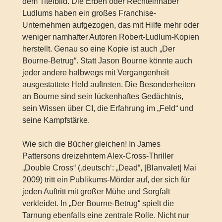
dem Titelbild. Die Erben oder Rechteinhaber
Ludlums haben ein großes Franchise-
Unternehmen aufgezogen, das mit Hilfe mehr oder
weniger namhafter Autoren Robert-Ludlum-Kopien
herstellt. Genau so eine Kopie ist auch „Der
Bourne-Betrug“. Statt Jason Bourne könnte auch
jeder andere halbwegs mit Vergangenheit
ausgestattete Held auftreten. Die Besonderheiten
an Bourne sind sein lückenhaftes Gedächtnis,
sein Wissen über CI, die Erfahrung im „Feld“ und
seine Kampfstärke.
Wie sich die Bücher gleichen! In James
Pattersons dreizehntem Alex-Cross-Thriller
„Double Cross“ (‚deutsch‘: „Dead“, |Blanvalet| Mai
2009) tritt ein Publikums-Mörder auf, der sich für
jeden Auftritt mit großer Mühe und Sorgfalt
verkleidet. In „Der Bourne-Betrug“ spielt die
Tarnung ebenfalls eine zentrale Rolle. Nicht nur