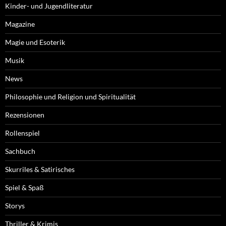
Kinder- und Jugendliteratur
Magazine
Magie und Esoterik
Musik
News
Philosophie und Religion und Spiritualität
Rezensionen
Rollenspiel
Sachbuch
Skurriles & Satirisches
Spiel & Spaß
Storys
Thriller & Krimis