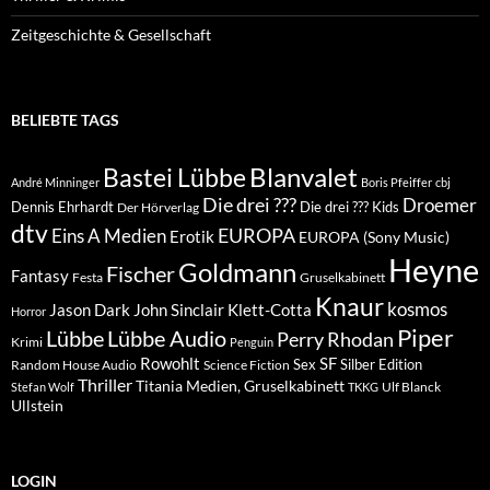
Zeitgeschichte & Gesellschaft
BELIEBTE TAGS
Blanvalet
Bastei Lübbe
André Minninger
Boris Pfeiffer
cbj
Die drei ???
Droemer
Dennis Ehrhardt
Die drei ??? Kids
Der Hörverlag
dtv
EUROPA
Eins A Medien
Erotik
EUROPA (Sony Music)
Heyne
Goldmann
Fischer
Fantasy
Festa
Gruselkabinett
Knaur
kosmos
Klett-Cotta
Jason Dark
John Sinclair
Horror
Piper
Lübbe Audio
Lübbe
Perry Rhodan
Krimi
Penguin
Rowohlt
SF
Sex
Silber Edition
Random House Audio
Science Fiction
Thriller
Titania Medien, Gruselkabinett
Ulf Blanck
Stefan Wolf
TKKG
Ullstein
LOGIN