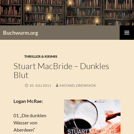
Zum
Inhalt
springen
Buchwurm.org
PRIMÄR
MENÜ
THRILLER & KRIMIS
Stuart MacBride – Dunkles
Blut
10. JULI 2011
MICHAEL DREWNIOK
Logan McRae:
01 „Die dunklen
Wasser von
Aberdeen“