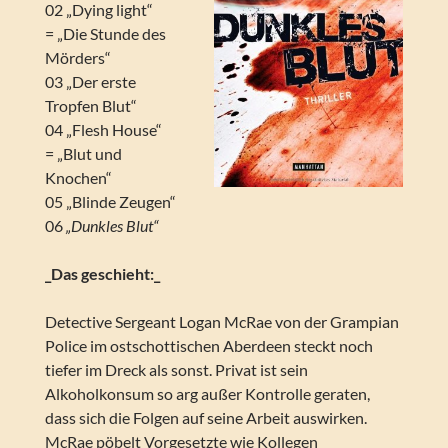
02 „Dying light“
= „Die Stunde des
Mörders“
03 „Der erste
Tropfen Blut“
04 „Flesh House“
= „Blut und
Knochen“
05 „Blinde Zeugen“
06
„Dunkles Blut“
_Das geschieht:_
Detective Sergeant Logan McRae von der Grampian
Police im ostschottischen Aberdeen steckt noch
tiefer im Dreck als sonst. Privat ist sein
Alkoholkonsum so arg außer Kontrolle geraten,
dass sich die Folgen auf seine Arbeit auswirken.
McRae pöbelt Vorgesetzte wie Kollegen