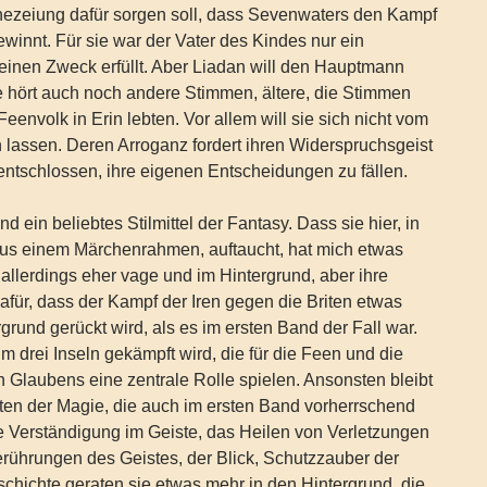
ezeiung dafür sorgen soll, dass Sevenwaters den Kampf
ewinnt. Für sie war der Vater des Kindes nur ein
einen Zweck erfüllt. Aber Liadan will den Hauptmann
e hört auch noch andere Stimmen, ältere, die Stimmen
Feenvolk in Erin lebten. Vor allem will sie sich nicht vom
lassen. Deren Arroganz fordert ihren Widerspruchsgeist
 entschlossen, ihre eigenen Entscheidungen zu fällen.
 ein beliebtes Stilmittel der Fantasy. Dass sie hier, in
aus einem Märchenrahmen, auftaucht, hat mich etwas
bt allerdings eher vage und im Hintergrund, aber ihre
für, dass der Kampf der Iren gegen die Briten etwas
grund gerückt wird, als es im ersten Band der Fall war.
m drei Inseln gekämpft wird, die für die Feen und die
 Glaubens eine zentrale Rolle spielen. Ansonsten bleibt
ten der Magie, die auch im ersten Band vorherrschend
e Verständigung im Geiste, das Heilen von Verletzungen
rührungen des Geistes, der Blick, Schutzzauber der
eschichte geraten sie etwas mehr in den Hintergrund, die