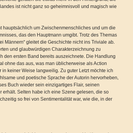
andes ist nicht ganz so geheimnisvoll und magisch wie
ht hauptsächlich um Zwischenmenschliches und um die
mnisses, das den Hauptmann umgibt. Trotz des Themas
 Männern“ gleitet die Geschichte nicht ins Triviale ab.
lierten und glaubwürdigen Charakterzeichnung zu
ch den ersten Band bereits auszeichnete. Die Handlung
l ohne das aus, was man üblicherweise als Action
r in keiner Weise langweilig. Zu guter Letzt möchte ich
ühlsame und poetische Sprache der Autorin hervorheben,
ses Buch wieder sein einzigartiges Flair, seinen
erhält. Selten habe ich eine Szene gelesen, die so
hzeitig so frei von Sentimentalität war, wie die, in der