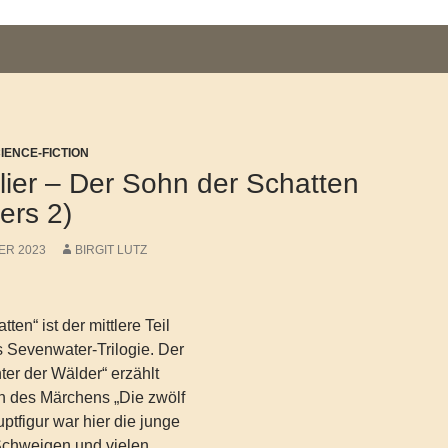
CIENCE-FICTION
illier – Der Sohn der Schatten
ers 2)
ER 2023
BIRGIT LUTZ
ten“ ist der mittlere Teil
rs Sevenwater-Trilogie. Der
hter der Wälder“ erzählt
on des Märchens „Die zwölf
tfigur war hier die junge
 Schweigen und vielen