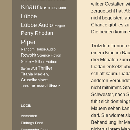
wilder Gestalten wi
Knaur
kosmos
Krimi
zerquetscht hat. Al
Lübbe
nicht begeistert, a
Lübbe Audio
Chance gibt, es zu
Penguin
Die beiden kommen
Perry Rhodan
Piper
Trotzdem trennen s
Random House Audio
einem Kind im Bau
Rowohlt
Science Fiction
drei Monaten zum 
SF
Sex
Silber Edition
Liadan entsetzt übe
Thriller
Stefan Wolf
schläft kaum. Liad
Titania Medien,
Gruselkabinett
anderen Verbündete
Ullstein
Ulf Blanck
TKKG
nicht mitnimmt. St
Schwester, nach S
fühlt sich dort eing
LOGIN
Mauern sehen kann,
darf. Sie widmet s
Anmelden
Behandlung ihr Man
Eintrags-Feed
nicht zu ihrem Ma
Kommentar-Feed