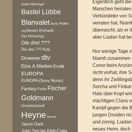
Eigentlich geht d
André Minninger
Marschen heiraten
Bastei Lübbe
Verbündeter von Se
Blanvalet
verraten hat. Niam
Boris Pfeiffer
überrascht, als er 
Dennis Ehrhardt
cbj
Der Hörverlag
aber Liadan hat bei
Die drei ???
Die drei ??? Kids
Nur wenige Tage sp
dtv
Droemer
Niamh zusammen mi
Conor beim Anzünd
Eins A Medien
Erotik
nicht vorhat, ihre
EUROPA
denn ihr Zwillings
EUROPA (Sony Music)
Sorcha und Finbar 
Fischer
Fantasy
Festa
Hals über Kopf wir
Goldmann
mächtigen Clans v
Gruselkabinett
Kampf gegen die Br
Heyne
jungen Druiden nic
Horror
und zornig. Liadan 
Jason Dark
neues Heim, doch 
Klett-Cotta
John Sinclair