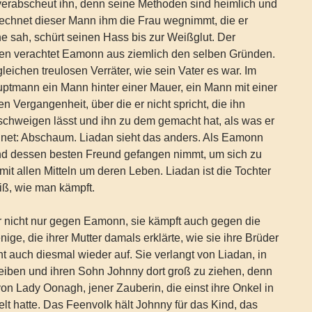
verabscheut ihn, denn seine Methoden sind heimlich und
rechnet dieser Mann ihm die Frau wegnimmt, die er
ine sah, schürt seinen Hass bis zur Weißglut. Der
n verachtet Eamonn aus ziemlich den selben Gründen.
 gleichen treulosen Verräter, wie sein Vater es war. Im
uptmann ein Mann hinter einer Mauer, ein Mann mit einer
n Vergangenheit, über die er nicht spricht, die ihn
chweigen lässt und ihn zu dem gemacht hat, als was er
hnet: Abschaum. Liadan sieht das anders. Als Eamonn
 dessen besten Freund gefangen nimmt, um sich zu
mit allen Mitteln um deren Leben. Liadan ist die Tochter
eiß, wie man kämpft.
r nicht nur gegen Eamonn, sie kämpft auch gegen die
ige, die ihrer Mutter damals erklärte, wie sie ihre Brüder
ht auch diesmal wieder auf. Sie verlangt von Liadan, in
eiben und ihren Sohn Johnny dort groß zu ziehen, denn
on Lady Oonagh, jener Zauberin, die einst ihre Onkel in
 hatte. Das Feenvolk hält Johnny für das Kind, das