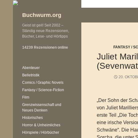
Zum
Inhalt
Buchwurm.org
springen
Geist ist geil! Seit 2002 –
Ständig neue Rezensionen,
Bücher, Lese- und Hörtipps
FANTASY / S
14239 Rezensionen online
Juliet Mar
(Sevenwat
Abenteuer
Belletristik
20. OKTOB
Comics / Graphic Novels
Fantasy / Science-Fiction
Film
„Der Sohn der Schat
Grenzwissenschaft und
von Juliet Marillie
Neues Denken
erste Teil „Die Toc
Historisches
eine irische Versi
Horror & Unheimliches
Schwäne“. Die Haup
Hörspiele / Hörbücher
Sorcha, die unter