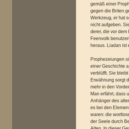
gemäß einer Proph
gegen die Briten g
Werkzeug, er hat s
nicht aufgeben. Si
derer, die vor dem 
Feenvolk benutzen 
heraus. Liadan ist
Prophezeiungen sind
einer Geschichte 
verblüfft. Sie blei
Erwähnung sorgt da
mehr in den Vorder
Man erfährt, dass u
Anhänger des alten
es bei den Elemen
waren: die wortlos
der Seele durch Be
Alten. In dieser G