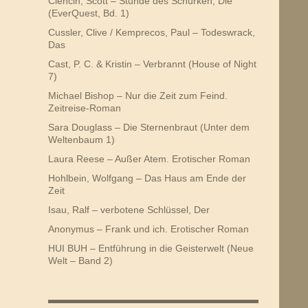
Ciencin, Scott – Stunde des Schurken, Die
(EverQuest, Bd. 1)
Cussler, Clive / Kemprecos, Paul – Todeswrack,
Das
Cast, P. C. & Kristin – Verbrannt (House of Night
7)
Michael Bishop – Nur die Zeit zum Feind.
Zeitreise-Roman
Sara Douglass – Die Sternenbraut (Unter dem
Weltenbaum 1)
Laura Reese – Außer Atem. Erotischer Roman
Hohlbein, Wolfgang – Das Haus am Ende der
Zeit
Isau, Ralf – verbotene Schlüssel, Der
Anonymus – Frank und ich. Erotischer Roman
HUI BUH – Entführung in die Geisterwelt (Neue
Welt – Band 2)