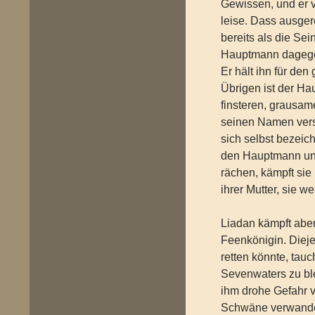
Gewissen, und er 
leise. Dass ausge
bereits als die Se
Hauptmann dagege
Er hält ihn für den
Übrigen ist der Ha
finsteren, grausame
seinen Namen vers
sich selbst bezeic
den Hauptmann und
rächen, kämpft sie 
ihrer Mutter, sie w
Liadan kämpft abe
Feenkönigin. Diejen
retten könnte, tauc
Sevenwaters zu bl
ihm drohe Gefahr v
Schwäne verwandelt