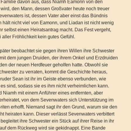
ie Familie davon aus, dass Niamh Eamonn von den
 wird, den Mann, dessen Großvater heute noch treuer
venwaters ist, dessen Vater aber einst das Bündnis
h hält nicht viel von Eamonn, und Liadan ist nicht wenig
ihr selbst einen Heiratsantrag macht. Das Fest vergeht,
 aller Fröhlichkeit kein gutes Gefühl.
äter beobachtet sie gegen ihren Willen ihre Schwester
t dem jungen Druiden, der ihrem Onkel und Erzdruiden
en der neuen Herdfeuer geholfen hatte. Obwohl sie
 Schwester zu verraten, kommt die Geschichte heraus,
bruder Sean ist ihr im Geiste ebenso verbunden, wie
es sind, sodass sie es ihm nicht verheimlichen kann.
d Niamh mit einem Anführer eines entfernten, aber
erheiratet, von dem Sevenwaters sich Unterstützung im
iten erhofft. Niemand sagt ihr den Grund, warum sie den
ht heiraten kann. Dieser verlässt Sevenwaters verbittert
begleitet ihre Schwester ein Stück auf ihrer Reise in ihr
auf dem Rückweg wird sie gekidnappt. Eine Bande