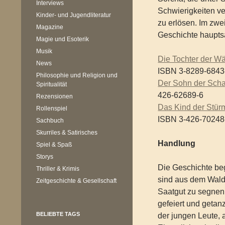
Interviews
Schwierigkeiten ve
Kinder- und Jugendliteratur
zu erlösen. Im zwe
Magazine
Geschichte hauptsä
Magie und Esoterik
Musik
Die Tochter der Wä
News
ISBN 3-8289-6843
Philosophie und Religion und
Der Sohn der Scha
Spiritualität
426-62689-6
Rezensionen
Das Kind der Stür
Rollenspiel
ISBN 3-426-70248
Sachbuch
Skurriles & Satirisches
Handlung
Spiel & Spaß
Storys
Die Geschichte beg
Thriller & Krimis
sind aus dem Wald
Zeitgeschichte & Gesellschaft
Saatgut zu segnen
gefeiert und getan
BELIEBTE TAGS
der jungen Leute, a