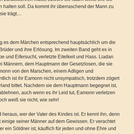
n halten soll. Da kommt ihr überraschend der Mann zu
 sie trägt…
ng es dem Märchen entsprechend hauptsächlich um die
rüder und ihre Erlösung. Im zweiten Band geht es in
be und Eifersucht, verletzte Eitelkeit und Hass. Liadan
ei Männern, dem Hauptmann der Gesetzlosen, die sie
amonn von den Marschen, einem Adligen und
tlich ist ihr Eamonn nicht unsympatisch, trotzdem zögert
e Hand bittet. Nachdem sie dem Hauptmann begegnet ist,
ablehnen, auch wenn es ihr Leid tut, Eamonn verletzen
ch weiß sie nicht, wie sehr!
 heraus, wer der Vater des Kindes ist. Er kennt ihn, denn
 einige seiner Männer auf dem Gewissen. Er verachtet
er ein Söldner ist, käuflich für jeden und ohne Ehre und