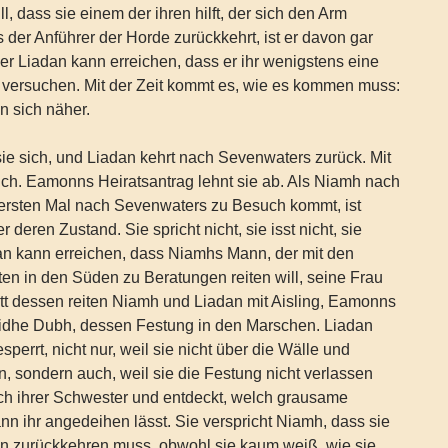
ll, dass sie einem der ihren hilft, der sich den Arm
s der Anführer der Horde zurückkehrt, ist er davon gar
ber Liadan kann erreichen, dass er ihr wenigstens eine
 versuchen. Mit der Zeit kommt es, wie es kommen muss:
 sich näher.
ie sich, und Liadan kehrt nach Sevenwaters zurück. Mit
ch. Eamonns Heiratsantrag lehnt sie ab. Als Niamh nach
ersten Mal nach Sevenwaters zu Besuch kommt, ist
r deren Zustand. Sie spricht nicht, sie isst nicht, sie
an kann erreichen, dass Niamhs Mann, der mit den
n in den Süden zu Beratungen reiten will, seine Frau
att dessen reiten Niamh und Liadan mit Aisling, Eamonns
idhe Dubh, dessen Festung in den Marschen. Liadan
esperrt, nicht nur, weil sie nicht über die Wälle und
 sondern auch, weil sie die Festung nicht verlassen
ich ihrer Schwester und entdeckt, welch grausame
n ihr angedeihen lässt. Sie verspricht Niamh, dass sie
nn zurückkehren muss, obwohl sie kaum weiß, wie sie