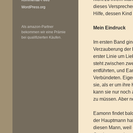
dieses Verspreche
WordPress.org
Hilfe, dessen Kind
Als amazon-Partner
Mein Eindruck
bekommen wir eine Prämie
bei qualifizierten Käufen.
Im ersten Band gi
Verzauberung der B
erster Linie um Lie
steht zwischen zw
entführten, und E
Verbündeten. Eigen
sie, als er um ihr
kann sie nur noch 
zu müssen. Aber no
Eamonn findet bald
der Hauptmann hat
diesen Mann, weil 