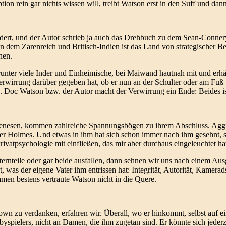
on rein gar nichts wissen will, treibt Watson erst in den Suff und dan
ldert, und der Autor schrieb ja auch das Drehbuch zu dem Sean-Conne
hen dem Zarenreich und Britisch-Indien ist das Land von strategischer
nen.
runter viele Inder und Einheimische, bei Maiwand hautnah mit und erhä
Verwirrung darüber gegeben hat, ob er nun an der Schulter oder am F
 Doc Watson bzw. der Autor macht der Verwirrung ein Ende: Beides ist
enesen, kommen zahlreiche Spannungsbögen zu ihrem Abschluss. Aggie
t er Holmes. Und etwas in ihm hat sich schon immer nach ihm gesehnt, s
rivatpsychologie mit einfließen, das mir aber durchaus eingeleuchtet ha
ernteile oder gar beide ausfallen, dann sehnen wir uns nach einem Aus
, was der eigene Vater ihm entrissen hat: Integrität, Autorität, Kamer
men bestens vertraute Watson nicht in die Quere.
wn zu verdanken, erfahren wir. Überall, wo er hinkommt, selbst auf e
pielers, nicht an Damen, die ihm zugetan sind. Er könnte sich jederze