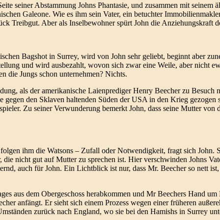
e Seite seiner Abstammung Johns Phantasie, und zusammen mit seinem ä
schen Galeone. Wie es ihm sein Vater, ein betuchter Immobilienmakler,
tück Treibgut. Aber als Inselbewohner spürt John die Anziehungskraft 
ischen Bagshot in Surrey, wird von John sehr geliebt, beginnt aber z
ellung und wird ausbezahlt, wovon sich zwar eine Weile, aber nicht ewig
nen die Jungs schon unternehmen? Nichts.
dung, als der amerikanische Laienprediger Henry Beecher zu Besuch 
e gegen den Sklaven haltenden Süden der USA in den Krieg gezogen si
uspieler. Zu seiner Verwunderung bemerkt John, dass seine Mutter vo
olgen ihm die Watsons – Zufall oder Notwendigkeit, fragt sich John. S
, die nicht gut auf Mutter zu sprechen ist. Hier verschwinden Johns Va
nd, auch für John. Ein Lichtblick ist nur, dass Mr. Beecher so nett ist,
nes Tages aus dem Obergeschoss herabkommen und Mr Beechers Hand um 
 Beecher anfängt. Er sieht sich einem Prozess wegen einer früheren außer
 Umständen zurück nach England, wo sie bei den Hamishs in Surrey u