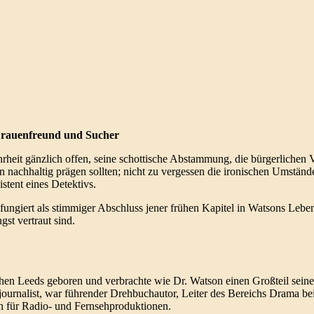
Frauenfreund und Sucher
rheit gänzlich offen, seine schottische Abstammung, die bürgerlichen V
hn nachhaltig prägen sollten; nicht zu vergessen die ironischen Umstände
stent eines Detektivs.
fungiert als stimmiger Abschluss jener frühen Kapitel in Watsons Leben,
gst vertraut sind.
en Leeds geboren und verbrachte wie Dr. Watson einen Großteil seine
gsjournalist, war führender Drehbuchautor, Leiter des Bereichs Drama 
en für Radio- und Fernsehproduktionen.