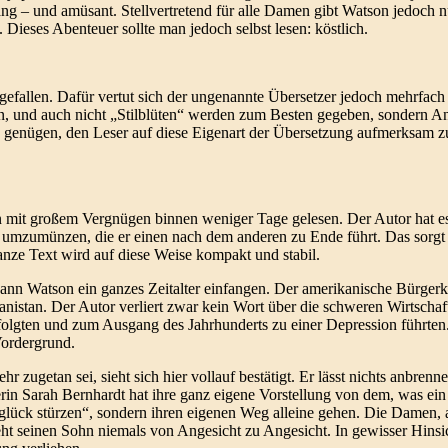
 lang – und amüsant. Stellvertretend für alle Damen gibt Watson jedoch
Dieses Abenteuer sollte man jedoch selbst lesen: köstlich.
ufgefallen. Dafür vertut sich der ungenannte Übersetzer jedoch mehrfach
ten, und auch nicht „Stilblüten“ werden zum Besten gegeben, sondern 
len genügen, den Leser auf diese Eigenart der Übersetzung aufmerksam
mit großem Vergnügen binnen weniger Tage gelesen. Der Autor hat es 
mzumünzen, die er einen nach dem anderen zu Ende führt. Das sorgt n
ze Text wird auf diese Weise kompakt und stabil.
ann Watson ein ganzes Zeitalter einfangen. Der amerikanische Bürgerkr
istan. Der Autor verliert zwar kein Wort über die schweren Wirtschaft
lgten und zum Ausgang des Jahrhunderts zu einer Depression führten. 
Vordergrund.
ugetan sei, sieht sich hier vollauf bestätigt. Er lässt nichts anbrenn
lerin Sarah Bernhardt hat ihre ganz eigene Vorstellung von dem, was e
nglück stürzen“, sondern ihren eigenen Weg alleine gehen. Die Damen,
ht seinen Sohn niemals von Angesicht zu Angesicht. In gewisser Hinsicht