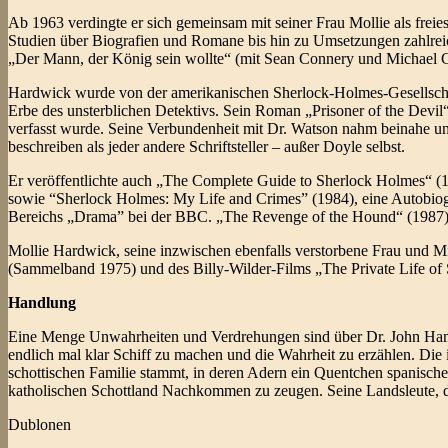
Ab 1963 verdingte er sich gemeinsam mit seiner Frau Mollie als freies
Studien über Biografien und Romane bis hin zu Umsetzungen zahlrei
„Der Mann, der König sein wollte“ (mit Sean Connery und Michael 
Hardwick wurde von der amerikanischen Sherlock-Holmes-Gesellschaft
Erbe des unsterblichen Detektivs. Sein Roman „Prisoner of the Devil
verfasst wurde. Seine Verbundenheit mit Dr. Watson nahm beinahe unh
beschreiben als jeder andere Schriftsteller – außer Doyle selbst.
Er veröffentlichte auch „The Complete Guide to Sherlock Holmes“ (1
sowie “Sherlock Holmes: My Life and Crimes” (1984), eine Autobiogr
Bereichs „Drama” bei der BBC. „The Revenge of the Hound“ (1987)
Mollie Hardwick, seine inzwischen ebenfalls verstorbene Frau und Mi
(Sammelband 1975) und des Billy-Wilder-Films „The Private Life of
Handlung
Eine Menge Unwahrheiten und Verdrehungen sind über Dr. John Hami
endlich mal klar Schiff zu machen und die Wahrheit zu erzählen. Die 
schottischen Familie stammt, in deren Adern ein Quentchen spanische
katholischen Schottland Nachkommen zu zeugen. Seine Landsleute, di
Dublonen