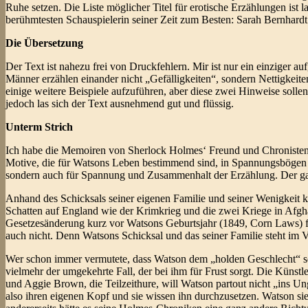
Ruhe setzen. Die Liste möglicher Titel für erotische Erzählungen ist
berühmtesten Schauspielerin seiner Zeit zum Besten: Sarah Bernhardt. 
Die Übersetzung
Der Text ist nahezu frei von Druckfehlern. Mir ist nur ein einziger a
Männer erzählen einander nicht „Gefälligkeiten“, sondern Nettigkei
einige weitere Beispiele aufzuführen, aber diese zwei Hinweise sol
jedoch las sich der Text ausnehmend gut und flüssig.
Unterm Strich
Ich habe die Memoiren von Sherlock Holmes‘ Freund und Chronisten 
Motive, die für Watsons Leben bestimmend sind, in Spannungsbögen u
sondern auch für Spannung und Zusammenhalt der Erzählung. Der gan
Anhand des Schicksals seiner eigenen Familie und seiner Wenigkeit k
Schatten auf England wie der Krimkrieg und die zwei Kriege in Afghan
Gesetzesänderung kurz vor Watsons Geburtsjahr (1849, Corn Laws) fo
auch nicht. Denn Watsons Schicksal und das seiner Familie steht im 
Wer schon immer vermutete, dass Watson dem „holden Geschlecht“ sehr z
vielmehr der umgekehrte Fall, der bei ihm für Frust sorgt. Die Künst
und Aggie Brown, die Teilzeithure, will Watson partout nicht „ins U
also ihren eigenen Kopf und sie wissen ihn durchzusetzen. Watson sie