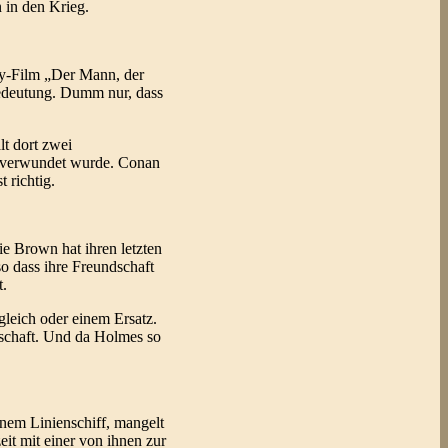
n in den Krieg.
ry-Film „Der Mann, der
 Bedeutung. Dumm nur, dass
lt dort zwei
uß verwundet wurde. Conan
 richtig.
 Brown hat ihren letzten
o dass ihre Freundschaft
t.
gleich oder einem Ersatz.
adschaft. Und da Holmes so
inem Linienschiff, mangelt
it mit einer von ihnen zur