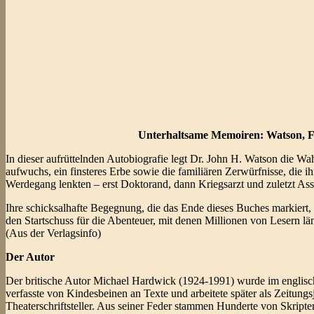
Unterhaltsame Memoiren: Watson, 
In dieser aufrüttelnden Autobiografie legt Dr. John H. Watson die Wah
aufwuchs, ein finsteres Erbe sowie die familiären Zerwürfnisse, die i
Werdegang lenkten – erst Doktorand, dann Kriegsarzt und zuletzt Assi
Ihre schicksalhafte Begegnung, die das Ende dieses Buches markiert, 
den Startschuss für die Abenteuer, mit denen Millionen von Lesern län
(Aus der Verlagsinfo)
Der Autor
Der britische Autor Michael Hardwick (1924-1991) wurde im englisch
verfasste von Kindesbeinen an Texte und arbeitete später als Zeitun
Theaterschriftsteller. Aus seiner Feder stammen Hunderte von Skript