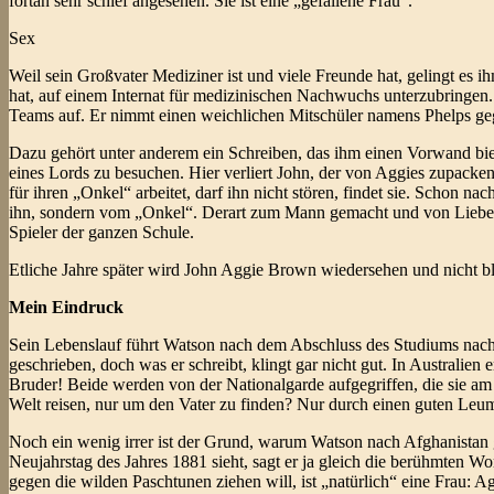
fortan sehr schief angesehen. Sie ist eine „gefallene Frau“.
Sex
Weil sein Großvater Mediziner ist und viele Freunde hat, gelingt es
hat, auf einem Internat für medizinischen Nachwuchs unterzubringen.
Teams auf. Er nimmt einen weichlichen Mitschüler namens Phelps ge
Dazu gehört unter anderem ein Schreiben, das ihm einen Vorwand biet
eines Lords zu besuchen. Hier verliert John, der von Aggies zupackende
für ihren „Onkel“ arbeitet, darf ihn nicht stören, findet sie. Schon 
ihn, sondern vom „Onkel“. Derart zum Mann gemacht und von Liebessc
Spieler der ganzen Schule.
Etliche Jahre später wird John Aggie Brown wiedersehen und nicht 
Mein Eindruck
Sein Lebenslauf führt Watson nach dem Abschluss des Studiums nach A
geschrieben, doch was er schreibt, klingt gar nicht gut. In Australien
Bruder! Beide werden von der Nationalgarde aufgegriffen, die sie a
Welt reisen, nur um den Vater zu finden? Nur durch einen guten Leum
Noch ein wenig irrer ist der Grund, warum Watson nach Afghanistan ge
Neujahrstag des Jahres 1881 sieht, sagt er ja gleich die berühmten
gegen die wilden Paschtunen ziehen will, ist „natürlich“ eine Frau: