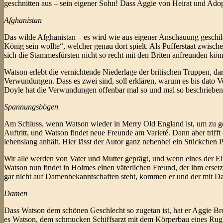
geschnitten aus – sein eigener Sohn! Dass Aggie von Heirat und Adopti
Afghanistan
Das wilde Afghanistan – es wird wie aus eigener Anschauung geschi
König sein wollte“, welcher genau dort spielt. Als Pufferstaat zwisc
sich die Stammesfürsten nicht so recht mit den Briten anfreunden kön
Watson erlebt die vernichtende Niederlage der britischen Truppen, da
Verwundungen. Dass es zwei sind, soll erklären, warum es bis dato 
Doyle hat die Verwundungen offenbar mal so und mal so beschrieben.
Spannungsbögen
Am Schluss, wenn Watson wieder in Merry Old England ist, um zu g
Auftritt, und Watson findet neue Freunde am Varieté. Dann aber triff
lebenslang anhält. Hier lässt der Autor ganz nebenbei ein Stückchen P
Wir alle werden von Vater und Mutter geprägt, und wenn eines der Elt
Watson nun findet in Holmes einen väterlichen Freund, der ihm ersetzt
gar nicht auf Damenbekanntschaften steht, kommen er und der mit Da
Damen
Dass Watson dem schönen Geschlecht so zugetan ist, hat er Aggie Bro
es Watson, dem schmucken Schiffsarzt mit dem Körperbau eines Rugbys