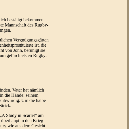
klich bestätigt bekommen
rste Mannschaft des Rugby-
ungen.
ntlichen Vergnügungsgärten
eitsprostituierte ist, die
ht von John, beruhigt sie
zum gefürchtetsten Rugby-
inden. Vater hat nämlich
r in die Hände: seinem
glaubwürdig: Um die halbe
Strick.
 „A Study in Scarlet“ am
 überhaupt in den Krieg
Henry wie aus dem Gesicht