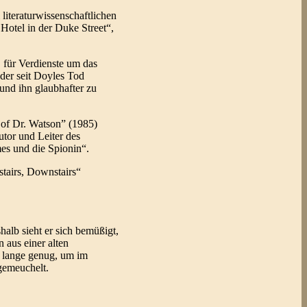
literaturwissenschaftlichen
otel in der Duke Street“,
 für Verdienste um das
der seit Doyles Tod
und ihn glaubhafter zu
 of Dr. Watson” (1985)
tor und Leiter des
s und die Spionin“.
stairs, Downstairs“
lb sieht er sich bemüßigt,
 aus einer alten
8 lange genug, um im
gemeuchelt.