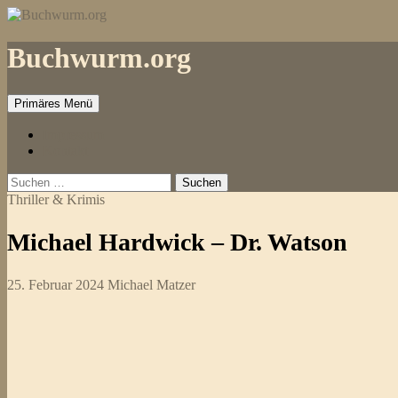
Zum
Inhalt
springen
Buchwurm.org
Primäres Menü
Impressum
Kontakt
Suchen
nach:
Thriller & Krimis
Michael Hardwick – Dr. Watson
25. Februar 2024
Michael Matzer