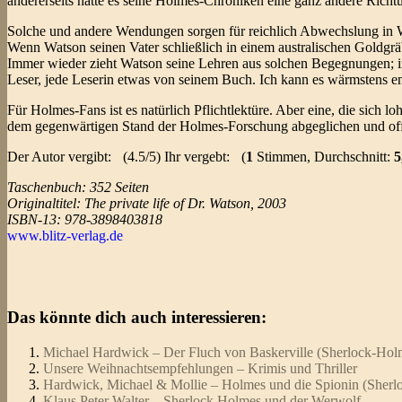
andererseits hätte es seine Holmes-Chroniken eine ganz andere Richtu
Solche und andere Wendungen sorgen für reichlich Abwechslung in Wa
Wenn Watson seinen Vater schließlich in einem australischen Goldgrä
Immer wieder zieht Watson seine Lehren aus solchen Begegnungen; imm
Leser, jede Leserin etwas von seinem Buch. Ich kann es wärmstens e
Für Holmes-Fans ist es natürlich Pflichtlektüre. Aber eine, die sich
dem gegenwärtigen Stand der Holmes-Forschung abgeglichen und offiz
Der Autor vergibt:
(4.5/5) Ihr vergebt:
(
1
Stimmen, Durchschnitt:
5
Taschenbuch: 352 Seiten
Originaltitel: The private life of Dr. Watson, 2003
ISBN-13: 978-3898403818
www.blitz-verlag.de
Das könnte dich auch interessieren:
Michael Hardwick – Der Fluch von Baskerville (Sherlock-Hol
Unsere Weihnachtsempfehlungen – Krimis und Thriller
Hardwick, Michael & Mollie – Holmes und die Spionin (Sherl
Klaus Peter Walter – Sherlock Holmes und der Werwolf