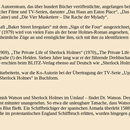
 Autorenteam, das über hundert Bücher veröffentlichte, angefangen bei 
cher Filme und TV-Serien, darunter „Das Haus am Eaton Place“, „Das H
Caine) und „Die Vier Musketiere – Die Rache der Mylady“.
 „Baker Street Irregulars“ mit dem „Sign of the Four“ ausgezeichnet,
“ (1979) wird von vielen Fans als der beste Holmes-Roman angesehen, 
eimliche Züge an und ermöglichte ihm, sich mit ihm zu identifizieren 
969), „The Private Life of Sherlock Holmes“ (1970),„The Private Life
afie (!) des Helden. Sieben Jahre lang war er der führende Drehbuchau
 erschien beim BLITZ-Verlag ebenso auf Deutsch wie „Sherlock Holme
tarbeiterin, war die Ko-Autorin bei der Übertragung der TV-Serie „Up
 Sherlock Holmes“ in Buchform.
sh Watson und Sherlock Holmes im Umlauf – findet Dr. Watson. Desha
ist mitunter unangenehm. So etwa die unleugbare Tatsache, dass Watson
s Blut fließt. Ein Schiffbrüchiger der spanischen Armada überlebt 158
e im protestantischen England Schiffbruch erlitten, wurden hingegen 