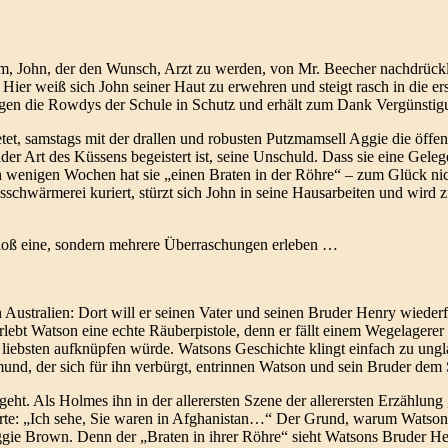
 ihm, John, der den Wunsch, Arzt zu werden, von Mr. Beecher nachdrüc
 Hier weiß sich John seiner Haut zu erwehren und steigt rasch in die e
gen die Rowdys der Schule in Schutz und erhält zum Dank Vergünstig
et, samstags mit der drallen und robusten Putzmamsell Aggie die öffe
r Art des Küssens begeistert ist, seine Unschuld. Dass sie eine Gelegenh
nach wenigen Wochen hat sie „einen Braten in der Röhre“ – zum Glück nic
hwärmerei kuriert, stürzt sich John in seine Hausarbeiten und wird 
bloß eine, sondern mehrere Überraschungen erleben …
ustralien: Dort will er seinen Vater und seinen Bruder Henry wiederf
 erlebt Watson eine echte Räuberpistole, denn er fällt einem Wegelagere
m liebsten aufknüpfen würde. Watsons Geschichte klingt einfach zu un
und, der sich für ihn verbürgt, entrinnen Watson und sein Bruder dem 
ht. Als Holmes ihn in der allerersten Szene der allerersten Erzählung
 Worte: „Ich sehe, Sie waren in Afghanistan…“ Der Grund, warum Watson
 Aggie Brown. Denn der „Braten in ihrer Röhre“ sieht Watsons Bruder 