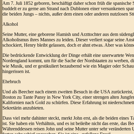
Am 7. Juli 1852 geboren, beschäftigt daher schon früh die spanisch
buddelt er zu gerne am Strand nach Dublonen einer versunkenen spani
die beiden Jungs – nichts, außer dem einen oder anderen nutzlosen S
Alkohol
Seine Mutter, eine geborene Hamish und Arzttochter aus dem südengl
Alkoholismus ihres Mannes zu leiden. Dieser verliert sogar seine Anst
schockiert, Henry bleibt gelassen, doch er ahnt etwas. Aber was kön
Die bedrückende Entwicklung der Dinge erhält eine unerwartete Wen
Nordengland kommt, um für die Sache der Nordstaaten zu werben, di
wie Musik, und er gestikuliert bezaubernd wie ein Magier oder Scha
hingerissen ist.
Ehebruch
Und als Beecher nach einem zweiten Besuch in die USA zurückreist, f
Boston zu Tante Pansy in New York City, einer strengen alten Jungfer
Kalifornien nach Gold zu schürfen. Diese Erfahrung ist niederschmetter
Sekretärin anzubieten.
Dass viel mehr dahinter steckt, merkt John erst, als die beiden ei
ist. Sie haben ein Verhältnis, und es ist beileibe nicht das erste, das
Währenddessen reisen John und seine Mutter unter sehr veränderten