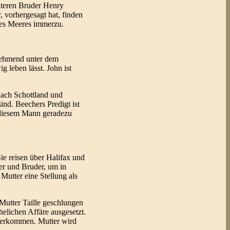
lteren Bruder Henry
 vorhergesagt hat, finden
des Meeres immerzu.
unehmend unter dem
 leben lässt. John ist
nach Schottland und
nd. Beechers Predigt ist
n diesem Mann geradezu
ie reisen über Halifax und
ter und Bruder, um in
 Mutter eine Stellung als
Mutter Taille geschlungen
ehelichen Affäre ausgesetzt.
nterkommen. Mutter wird