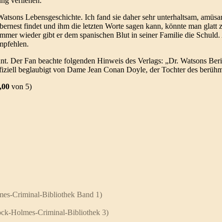
ng verliehen.
tsons Lebensgeschichte. Ich fand sie daher sehr unterhaltsam, amüsan
bernest findet und ihm die letzten Worte sagen kann, könnte man glatt
er wieder gibt er dem spanischen Blut in seiner Familie die Schuld. 
mpfehlen.
 lohnt. Der Fan beachte folgenden Hinweis des Verlags: „Dr. Watsons Be
iell beglaubigt von Dame Jean Conan Doyle, der Tochter des berühmte
,00
von 5)
mes-Criminal-Bibliothek Band 1)
ock-Holmes-Criminal-Bibliothek 3)